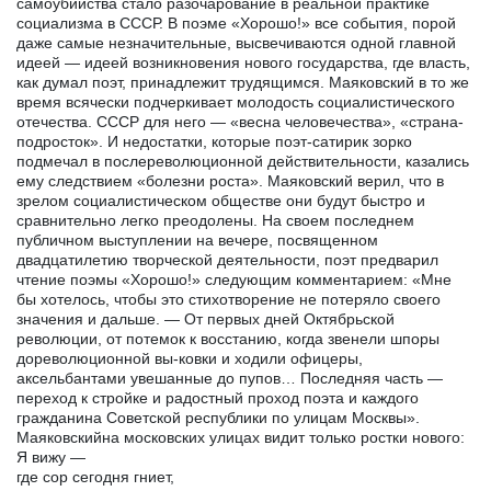
самоубийства стало разочарование в реальной практике
социализма в СССР. В поэме «Хорошо!» все события, порой
даже самые незначительные, высвечиваются одной главной
идеей — идеей возникновения нового государства, где власть,
как думал поэт, принадлежит трудящимся. Маяковский в то же
время всячески подчеркивает молодость социалистического
отечества. СССР для него — «весна человечества», «страна-
подросток». И недостатки, которые поэт-сатирик зорко
подмечал в послереволюционной действительности, казались
ему следствием «болезни роста». Маяковский верил, что в
зрелом социалистическом обществе они будут быстро и
сравнительно легко преодолены. На своем последнем
публичном выступлении на вечере, посвященном
двадцатилетию творческой деятельности, поэт предварил
чтение поэмы «Хорошо!» следующим комментарием: «Мне
бы хотелось, чтобы это стихотворение не потеряло своего
значения и дальше. — От первых дней Октябрьской
революции, от потемок к восстанию, когда звенели шпоры
дореволюционной вы-ковки и ходили офицеры,
аксельбантами увешанные до пупов… Последняя часть —
переход к стройке и радостный проход поэта и каждого
гражданина Советской республики по улицам Москвы».
Маяковскийна московских улицах видит только ростки нового:
Я вижу —
где сор сегодня гниет,