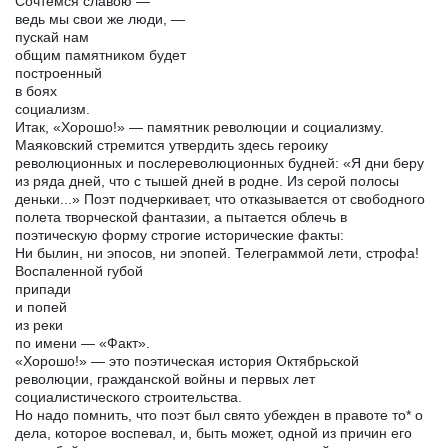
Сочтемся славою —
ведь мы свои же люди, —
пускай нам
общим памятником будет
построенный
в боях
социализм.
Итак, «Хорошо!» — памятник революции и социализму.
Маяковский стремится утвердить здесь героику
революционных и послереволюционных будней: «Я дни беру
из ряда дней, что с тышей дней в родне. Из серой полосы
деньки...» Поэт подчеркивает, что отказывается от свободного
полета творческой фантазии, а пытается облечь в
поэтическую форму строгие исторические факты:
Ни былин, ни эпосов, ни эпопей. Телеграммой лети, строфа!
Воспаленной губой
припади
и попей
из реки
по имени — «Факт».
«Хорошо!» — это поэтическая история Октябрьской
революции, гражданской войны и первых лет
социалистического строительства.
Но надо помнить, что поэт был свято убежден в правоте то* о
дела, которое воспевал, и, быть может, одной из причин его