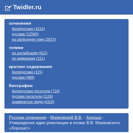
Twidler.ru
сочинения
белорусские (1014)
русские (12595)
на свободную тему (2873)
топики
по английскому (922)
по немецкому (151)
краткие содержания
белорусские (115)
русские (489)
биографии
белорусские писатели (719)
русские писатели (1119)
знаменитые люди (4316)
Русские сочинения
-
Маяковский В.В.
-
Хорошо
-
Утверждение идеи революции в поэме В.В. Маяковского
«Хорошо!»