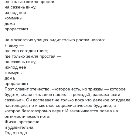
где только земля простая —
на сажень вижу,
из-под нее
коммуны
дома
прорастают.
на московских улицах видит только ростки нового:
Я вижу —
где сор сегодня гниет,
где только земля простая —
на сажень вижу,
из-под нее
коммуны
дома
прорастают.
Поэт славит отечество, «которое есть, но трижды — которое
будет», славит «планов наших… громадьё, размаха шаги
саженьи». Он воспевает не только пока что далекое от идеала
настоящее, но и светлое социалистическое будущее, в
которое безоговорочно верит. И заканчивается поэма на
оптимистической ноте:
Жизнь прекрасна
и удивительна.
Год от года