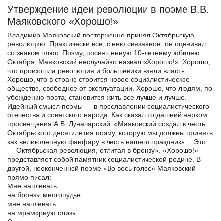
Утверждение идеи революции в поэме В.В.
Маяковского «Хорошо!»
Владимир Маяковский восторженно принял Октябрьскую
революцию. Практически все, с нею связанное, он оценивал
со знаком плюс. Поэму, посвященную 10-летнему юбилею
Октября, Маяковский неслучайно назвал «Хорошо!». Хорошо,
что произошла революция и большевики взяли власть.
Хорошо, что в стране строится новое социалистическое
общество, свободное от эксплуатации. Хорошо, что людям, по
убеждению поэта, становится жить все лучше и лучше.
Идейный смысл поэмы — в прославлении социалистического
отечества и советского народа. Как сказал тогдашний нарком
просвещения А.В. Луначарский: «Маяковский создал в честь
Октябрьского десятилетия поэму, которую мы должны принять
как великолепную фанфару в честь нашего праздника… Это
— Октябрьская революция, отлитая в бронзу». «Хорошо!»
представляет собой памятник социалистической родине. В
другой, неоконченной поэме «Во весь голос» Маяковский
прямо писал:
Мне наплевать
на бронзы многопудье,
мне наплевать
на мраморную слизь.