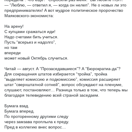
— “Люблю, — ответил я, — когда он нелеп”. Не о новых ли это
предпринимателях! А вот мудрое политическое пророчество
Маяковского-экономиста:
На арену!
С купцами сражаться иди!
Надо счетами бить учиться.
Пусть “всерьез и надолго”,
но там
впереди
может новый Октябрь случиться.
Читай — август. А “Прозаседавшиеся”? А “Бюрократиа-да”?
Для сокращения штатов избирается “тройка”, тройка
“выделяет комиссию и подкомиссию”, комиссия расширяет
штат “сверхштатной сотней”, вопрос обсуждают на пленуме,
слушают, постановляют… Разница только в том, что теперь мы
благодаря телевидению всей страной заседаем.
Бумага взад.
Бумага вперед.
По проторенному другими следу
через замзава проплыла к преду.
Пред в коллегию внес вопрос…