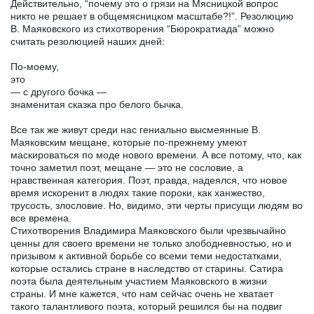
Действительно, “почему это о грязи на Мясницкой вопрос
никто не решает в общемясницком масштабе?!”. Резолюцию
В. Маяковского из стихотворения “Бюрократиада” можно
считать резолюцией наших дней:
По-моему,
это
— с другого бочка —
знаменитая сказка про белого бычка.
Все так же живут среди нас гениально высмеянные В.
Маяковским мещане, которые по-прежнему умеют
маскироваться по моде нового времени. А все потому, что, как
точно заметил поэт, мещане — это не сословие, а
нравственная категория. Поэт, правда, надеялся, что новое
время искоренит в людях такие пороки, как ханжество,
трусость, злословие. Но, видимо, эти черты присущи людям во
все времена.
Стихотворения Владимира Маяковского были чрезвычайно
ценны для своего времени не только злободневностью, но и
призывом к активной борьбе со всеми теми недостатками,
которые остались стране в наследство от старины. Сатира
поэта была деятельным участием Маяковского в жизни
страны. И мне кажется, что нам сейчас очень не хватает
такого талантливого поэта, который решился бы на подвиг