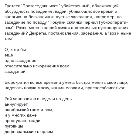
Гротеск “Прозаседавшихся” убийственный, обнажающий
абсурдность поведения людей, убивающих все время и
энергию на бесконечные пустые заседания, например, на
заседание по поводу “Покупки склянки чернил Губкооперати-
вом”. Разве мало в нашей жизни аналогичных пустопорожних
заседаний? Декреты, постановления, заседания, а “воз и ныне
там”:
О, хотя бы
еще
одно заседание
относительно искоренения всех
заседаний.
Бюрократия во все времена умела быстро менять свое лицо,
надевать новую маску, иными словами, приспосабливаться:
Рой чиновников с недели на день
аннулирует
октябрьский гром и лом,
и у многих даже
проступают сзади
пуговицы
дофевральские с орлом.