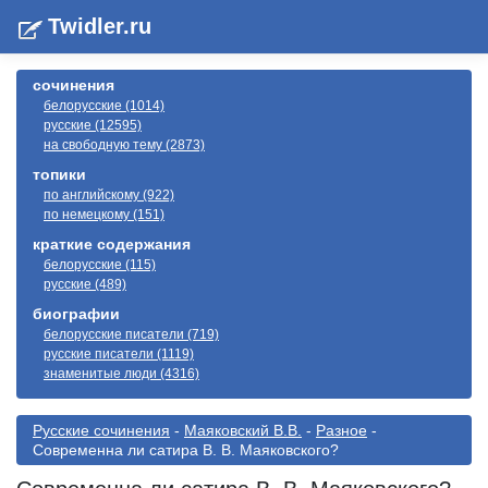
Twidler.ru
сочинения
белорусские (1014)
русские (12595)
на свободную тему (2873)
топики
по английскому (922)
по немецкому (151)
краткие содержания
белорусские (115)
русские (489)
биографии
белорусские писатели (719)
русские писатели (1119)
знаменитые люди (4316)
Русские сочинения
-
Маяковский В.В.
-
Разное
-
Современна ли сатира В. В. Маяковского?