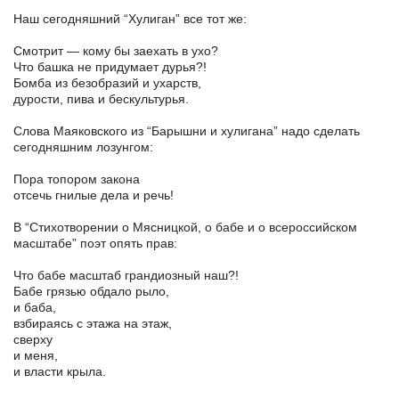
Наш сегодняшний “Хулиган” все тот же:
Смотрит — кому бы заехать в ухо?
Что башка не придумает дурья?!
Бомба из безобразий и ухарств,
дурости, пива и бескультурья.
Слова Маяковского из “Барышни и хулигана” надо сделать
сегодняшним лозунгом:
Пора топором закона
отсечь гнилые дела и речь!
В “Стихотворении о Мясницкой, о бабе и о всероссийском
масштабе” поэт опять прав:
Что бабе масштаб грандиозный наш?!
Бабе грязью обдало рыло,
и баба,
взбираясь с этажа на этаж,
сверху
и меня,
и власти крыла.