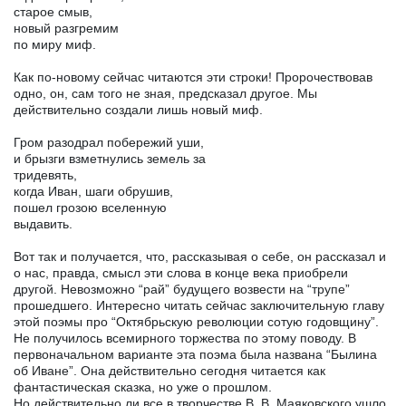
старое смыв,
новый разгремим
по миру миф.
Как по-новому сейчас читаются эти строки! Пророчествовав
одно, он, сам того не зная, предсказал другое. Мы
действительно создали лишь новый миф.
Гром разодрал побережий уши,
и брызги взметнулись земель за
тридевять,
когда Иван, шаги обрушив,
пошел грозою вселенную
выдавить.
Вот так и получается, что, рассказывая о себе, он рассказал и
о нас, правда, смысл эти слова в конце века приобрели
другой. Невозможно “рай” будущего возвести на “трупе”
прошедшего. Интересно читать сейчас заключительную главу
этой поэмы про “Октябрьскую революции сотую годовщину”.
Не получилось всемирного торжества по этому поводу. В
первоначальном варианте эта поэма была названа “Былина
об Иване”. Она действительно сегодня читается как
фантастическая сказка, но уже о прошлом.
Но действительно ли все в творчестве В. В. Маяковского ушло