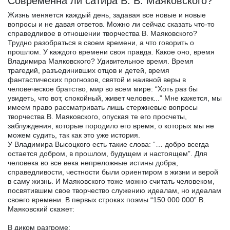
Современна ли сатира В. В. Маяковского?
Жизнь меняется каждый день, задавая все новые и новые
вопросы и не давая ответов. Можно ли сейчас сказать что-то
справедливое в отношении творчества В. Маяковского?
Трудно разобраться в своем времени, а что говорить о
прошлом. У каждого времени своя правда. Какое оно, время
Владимира Маяковского? Удивительное время. Время
трагедий, разъединивших отцов и детей, время
фантастических прогнозов, святой и наивной веры в
человеческое братство, мир во всем мире: “Хоть раз бы
увидеть, что вот, спокойный, живет человек...” Мне кажется, мы
имеем право рассматривать лишь стержневые вопросы
творчества В. Маяковского, опуская те его просчеты,
заблуждения, которые породило его время, о которых мы не
можем судить, так как это уже история.
У Владимира Высоцкого есть такие слова: “… добро всегда
остается добром, в прошлом, будущем и настоящем”. Для
человека во все века непреложные истины добра,
справедливости, честности были ориентиром в жизни и верой
в саму жизнь. И Маяковского тоже можно считать человеком,
посвятившим свое творчество служению идеалам, но идеалам
своего времени. В первых строках поэмы “150 000 000” В.
Маяковский скажет:
В диком разгроме;