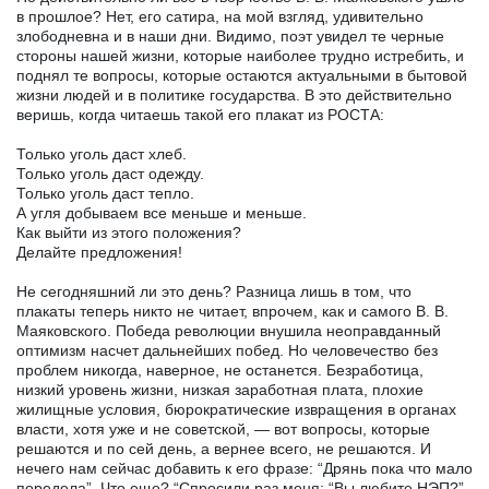
в прошлое? Нет, его сатира, на мой взгляд, удивительно
злободневна и в наши дни. Видимо, поэт увидел те черные
стороны нашей жизни, которые наиболее трудно истребить, и
поднял те вопросы, которые остаются актуальными в бытовой
жизни людей и в политике государства. В это действительно
веришь, когда читаешь такой его плакат из РОСТА:
Только уголь даст хлеб.
Только уголь даст одежду.
Только уголь даст тепло.
А угля добываем все меньше и меньше.
Как выйти из этого положения?
Делайте предложения!
Не сегодняшний ли это день? Разница лишь в том, что
плакаты теперь никто не читает, впрочем, как и самого В. В.
Маяковского. Победа революции внушила неоправданный
оптимизм насчет дальнейших побед. Но человечество без
проблем никогда, наверное, не останется. Безработица,
низкий уровень жизни, низкая заработная плата, плохие
жилищные условия, бюрократические извращения в органах
власти, хотя уже и не советской, — вот вопросы, которые
решаются и по сей день, а вернее всего, не решаются. И
нечего нам сейчас добавить к его фразе: “Дрянь пока что мало
поредела”. Что еще? “Спросили раз меня: “Вы любите НЭП?”