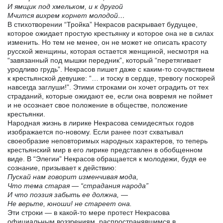
И ямщик под хмельком, и к другой
Мчится вихрем корнет молодой…
В стихотворении “Тройка” Некрасов раскрывает будущее,
которое ожидает простую крестьянку и которое она не в силах
изменить. Но тем не менее, он не может не описать красоту
русской женщины, которая остается женщиной, несмотря на
“завязанный под мышки передник”, который “перетягивает
уродливо грудь”. Некрасов пишет даже с каким-то сочувствием
к крестьянской девушке: “… и тоску в сердце, тревогу поскорей
навсегда заглуши!”. Этими строками он хочет оградить от тех
страданий, которые ожидают ее, если она вовремя не поймет
и не осознает свое положение в обществе, положение
крестьянки.
Народная жизнь в лирике Некрасова семидесятых годов
изображается по-новому. Если ранее поэт схватывал
своеобразие неповторимых народных характеров, то теперь
крестьянский мир в его лирике представлен в обобщенном
виде. В “Элегии” Некрасов обращается к молодежи, будя ее
сознание, призывает к действию:
Пускай нам говорит изменчивая мода,
Что тема старая
—
“страдания народа”
И что поэзия забыть ее должна,
—
Не верьте, юноши! не стареет она.
Эти строки — в какой-то мере протест Некрасова
официальным воззрениям, распространявшимся в