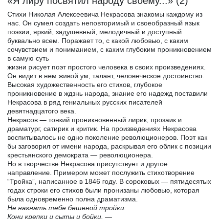
«Я лиру посвятил народу своему...» (2)
Стихи Николая Алексеевича Некрасова знакомы каждому из
нас. Он сумел создать неповторимый и своеобразный язык
поэзии, яркий, задушевный, мелодичный и доступный
буквально всем. Поражает то, с какой любовью, с каким
сочувствием и пониманием, с каким глубоким проникновением
в самую суть
жизни рисует поэт простого человека в своих произведениях.
Он видит в нем живой ум, талант, человеческое достоинство.
Высокая художественность его стихов, глубокое
проникновение в ждзнь народа, знание его надежд поставили
Некрасова в ряд гениальных русских писателей
девятнадцатого века.
Некрасов — тонкий проникновенный лирик, прозаик и
драматург, сатирик и критик. На произведениях Некрасова
воспитывалось не одно поколение революционеров. Поэт как
бы заговорил от имени народа, раскрывая его облик с позиции
крестьянского демократа — революционера.
Но в творчестве Некрасова присутствует и другое
направление. Примером может послужить стихотворение
“Тройка”, написанное в 1846 году. В сороковых — пятидесятых
годах строки его стихов были пронизаны любовью, которая
была одновременно полна драматизма.
Не нагнать тебе бешеной тройки:
Кони крепки и сыты и бойки,
—