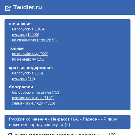
Twidler.ru
сочинения
белорусские (1014)
русские (12595)
на свободную тему (2873)
топики
по английскому (922)
по немецкому (151)
краткие содержания
белорусские (115)
русские (489)
биографии
белорусские писатели (719)
русские писатели (1119)
знаменитые люди (4316)
Русские сочинения
-
Некрасов Н.А.
-
Разное
- «Я лиру
посвятил народу своему...» (2)