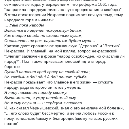
семидесятые годы, утверждениям, что реформа 1861 года
“направила народную жизнь по пути процветания и свободы”.
В этом стихотворении Некрасов поднимает вечную тему, тему
народного горя и нищеты:
…
Увы! пока народы
Влачатся в нищете, покорствуя бичам,
Как тощие стада по скошенным лугам,
Оплакивать их рок, служить им будет муза…
Критики даже сравнивают пушкинскую “Деревню” и “Элегию”
Некрасова. И главный, на мой взгляд, вопрос некрасовской
“Элегии” заключен в фразе “народ освобожден, но счастлив ли
народ?”. Поэт также призывает юношей идти вперед,
бороться:
Пускай наносит вред врагу не каждый воин,
Но каждый в бой иди! А бой решит судьба…
Некрасов показывает, что главное в его жизни — служить
народу, ради которого он готов умереть:
Я лиру посвятил народу своему.
Быть может, я умру неведомый ему,
Но я ему служил
—
и сердцем я спокоен…
И, как сказал Чернышевский, зная о его неизлечимой болезни,
“… его слово будет бессмертно, и вечна любовь России к
нему, гениальнейшему и благороднейшему из всех русских
поэтов”.