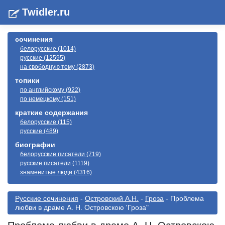
Twidler.ru
сочинения
белорусские (1014)
русские (12595)
на свободную тему (2873)
топики
по английскому (922)
по немецкому (151)
краткие содержания
белорусские (115)
русские (489)
биографии
белорусские писатели (719)
русские писатели (1119)
знаменитые люди (4316)
Русские сочинения
-
Островский А.Н.
-
Гроза
- Проблема
любви в драме А. Н. Островскою 'Гроза"