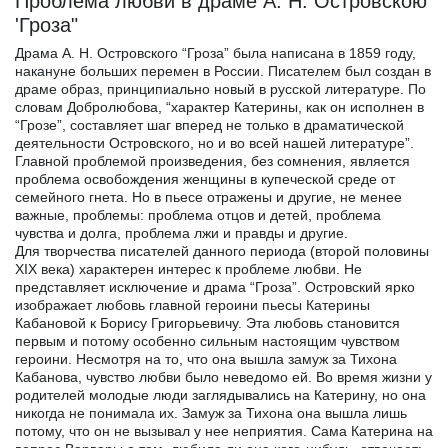
Проблема любви в драме А. Н. Островскою
'Гроза"
Драма А. Н. Островского “Гроза” была написана в 1859 году,
накануне больших перемен в России. Писателем был создан в
драме образ, принципиально новый в русской литературе. По
словам Добролюбова, “характер Катерины, как он исполнен в
“Грозе”, составляет шаг вперед не только в драматической
деятельности Островского, но и во всей нашей литературе”.
Главной проблемой произведения, без сомнения, является
проблема освобождения женщины в купеческой среде от
семейного гнета. Но в пьесе отражены и другие, не менее
важные, проблемы: проблема отцов и детей, проблема
чувства и долга, проблема лжи и правды и другие.
Для творчества писателей данного периода (второй половины
XIX века) характерен интерес к проблеме любви. Не
представляет исключение и драма “Гроза”. Островский ярко
изображает любовь главной героини пьесы Катерины
Кабановой к Борису Григорьевичу. Эта любовь становится
первым и потому особенно сильным настоящим чувством
героини. Несмотря на то, что она вышла замуж за Тихона
Кабанова, чувство любви было неведомо ей. Во время жизни у
родителей молодые люди заглядывались на Катерину, но она
никогда не понимала их. Замуж за Тихона она вышла лишь
потому, что он не вызывал у нее неприятия. Сама Катерина на