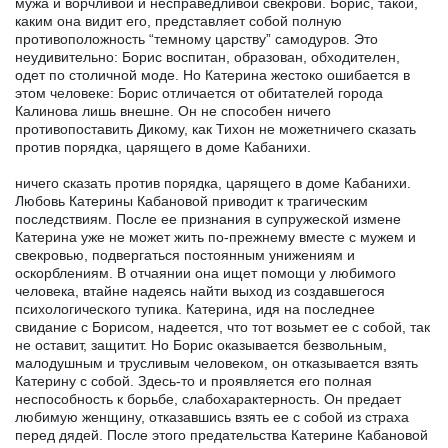
мужа и ворчливой и несправедливой свекрови. Борис, такой,
каким она видит его, представляет собой полную
противоположность “темному царству” самодуров. Это
неудивительно: Борис воспитан, образован, обходителен,
одет по столичной моде. Но Катерина жестоко ошибается в
этом человеке: Борис отличается от обитателей города
Калинова лишь внешне. Он не способен ничего
противопоставить Дикому, как Тихон не можетничего сказать
против порядка, царящего в доме Кабанихи.
ничего сказать против порядка, царящего в доме Кабанихи.
Любовь Катерины Кабановой приводит к трагическим
последствиям. После ее признания в супружеской измене
Катерина уже не может жить по-прежнему вместе с мужем и
свекровью, подвергаться постоянным унижениям и
оскорблениям. В отчаянии она ищет помощи у любимого
человека, втайне надеясь найти выход из создавшегося
психологического тупика. Катерина, идя на последнее
свидание с Борисом, надеется, что тот возьмет ее с собой, так
не оставит, защитит. Но Борис оказывается безвольным,
малодушным и трусливым человеком, он отказывается взять
Катерину с собой. Здесь-то и проявляется его полная
неспособность к борьбе, слабохарактерность. Он предает
любимую женщину, отказавшись взять ее с собой из страха
перед дядей. После этого предательства Катерине Кабановой