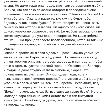
уже ничего не остается, кроме как уйти из этой опостылевшей
жизни. Но даже тогда она продолжает самоотверженно любить
Бориса, что так ярко показано автором в последней сцене
прощания. Она говорит ему такие слова: “Поезжай с богом! Не
тужи обо мне. Сначала разве только скучно будет тебе,
бедному, а там и позабудешь”. И это говорит женщина, весь
смысл жизни которой в любви. Ни одного бранного слова, ни
одного упрека не сорвется с ее губ. Ее любовь высока, она не
может опуститься до унижений и попреков. На краю гибели
эта женщина прощает своего возлюбленного, который так и не
оправдал ее надежд, который так и не дал ей желанного
счастья.
Говоря о проблеме любви в драме “Гроза”, можно упомянуть
также и о любви Варвары и Кудряша. Но отношения между
этими героями описаны автором скорее для контраста, чтобы
ярче выделить чувства главной героини. Отношения Варвары
и Кудряша даже трудно назвать любовью, скорее, это
привязанность, симпатия. Эти молодые люди, хоть и
испытывают гнет “темного царства”, его устоев и обычаев, уже
усвоили мораль и законы “темного царства”. Вспомним, ведь
именно Варвара учит Катерину житейским премудростям:
“Делай, что хочешь, лишь бы все шито да крыто было”. Но эта
молодая пара также не хочет оставаться в той гнетущей
атмосфере. Полюбив друг друга, они просто вместе убегают
из города Калинова.