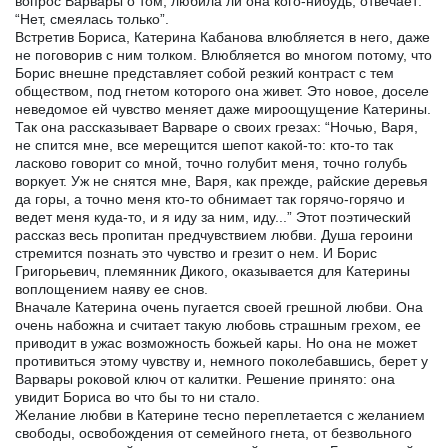
вопрос Варвары о том, любила ли она кого-нибудь, отвечает:
“Нет, смеялась только”.
Встретив Бориса, Катерина Кабанова влюбляется в него, даже
не поговорив с ним толком. Влюбляется во многом потому, что
Борис внешне представляет собой резкий контраст с тем
обществом, под гнетом которого она живет. Это новое, доселе
неведомое ей чувство меняет даже мироощущение Катерины.
Так она рассказывает Варваре о своих грезах: “Ночью, Варя,
не спится мне, все мерещится шепот какой-то: кто-то так
ласково говорит со мной, точно голубит меня, точно голубь
воркует. Уж не снятся мне, Варя, как прежде, райские деревья
да горы, а точно меня кто-то обнимает так горячо-горячо и
ведет меня куда-то, и я иду за ним, иду...” Этот поэтический
рассказ весь пропитан предчувствием любви. Душа героини
стремится познать это чувство и грезит о нем. И Борис
Григорьевич, племянник Дикого, оказывается для Катерины
воплощением наяву ее снов.
Вначале Катерина очень пугается своей грешной любви. Она
очень набожна и считает такую любовь страшным грехом, ее
приводит в ужас возможность божьей кары. Но она не может
противиться этому чувству и, немного поколебавшись, берет у
Варвары роковой ключ от калитки. Решение принято: она
увидит Бориса во что бы то ни стало.
Желание любви в Катерине тесно переплетается с желанием
свободы, освобождения от семейного гнета, от безвольного