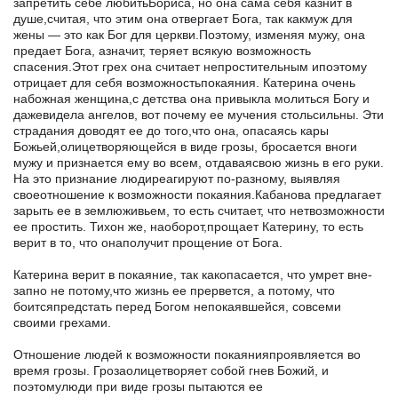
запретить себе лю­битьБориса, но она сама себя казнит в
душе,считая, что этим она отвергает Бога, так какмуж для
жены — это как Бог для церкви.Поэтому, изменяя мужу, она
предает Бога, азначит, теряет всякую возможность
спасения.Этот грех она считает непростительным ипоэтому
отрицает для себя возможностьпокаяния. Катерина очень
набожная женщина,с детства она привыкла молиться Богу и
дажевидела ангелов, вот почему ее мучения стольсильны. Эти
страда­ния доводят ее до того,что она, опасаясь кары
Божьей,олицетворяющейся в виде грозы, бросается вноги
мужу и признается ему во всем, отдаваясвою жизнь в его руки.
На это признание людиреаги­руют по-разному, выявляя
своеотношение к возможности покая­ния.Кабанова предлагает
зарыть ее в землюживьем, то есть счита­ет, что нетвозможности
ее простить. Тихон же, наоборот,прощает Катерину, то есть
верит в то, что онаполучит прощение от Бога.
Катерина верит в покаяние, так какопасается, что умрет вне­
запно не потому,что жизнь ее прервется, а потому, что
боитсяпредстать перед Богом непокаявшейся, совсеми
своими грехами.
Отношение людей к возможности покаянияпроявляется во
время грозы. Грозаолицетворяет собой гнев Божий, и
поэтомулюди при виде грозы пытаются ее