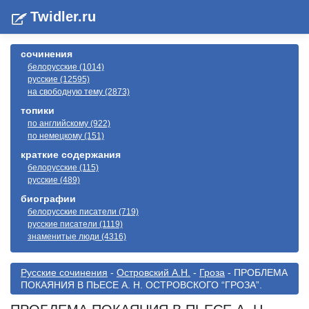
Twidler.ru
сочинения
белорусские (1014)
русские (12595)
на свободную тему (2873)
топики
по английскому (922)
по немецкому (151)
краткие содержания
белорусские (115)
русские (489)
биографии
белорусские писатели (719)
русские писатели (1119)
знаменитые люди (4316)
Русские сочинения
-
Островский А.Н.
-
Гроза
- ПРОБЛЕМА
ПОКАЯНИЯ В ПЬЕСЕ А. Н. ОСТРОВСКОГО “ГРОЗА”.