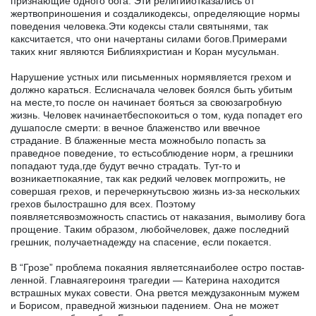
признающие одного бога. Эти религииотказались от
жертвоприношения и создаликодексы, определяющие нормы
поведения че­ловека.Эти кодексы стали святынями, так
каксчитается, что они начертаны силами богов.Примерами
таких книг являются Библияхристиан и Коран мусульман.
Нарушение устных или письменных нормявляется грехом и
должно караться. Еслисначала человек боялся быть убитым
на месте,то после он начинает бояться за своюзагробную
жизнь. Че­ловек начинаетбеспокоиться о том, куда попадет его
душапосле смерти: в вечное блаженство или ввечное
страдание. В блаженные места можнобыло попасть за
праведное поведение, то естьсоблюде­ние норм, а грешники
попадают туда,где будут вечно страдать. Тут-то и
возникаетпокаяние, так как редкий человек могпрожить, не
совершая грехов, и перечеркнутьсвою жизнь из-за нескольких
грехов былострашно для всех. Поэтому
появляетсявозможность спастись от наказания, вымоливу бога
прощение. Таким образом, любойчеловек, даже последний
грешник, получаетнадежду на спа­сение, если покается.
В “Грозе” проблема покаяния являетсянаиболее остро постав­
ленной. Главнаягероиня трагедии — Катерина находится
встраш­ных муках совести. Она рвется междузаконным мужем
и Борисом, праведной жизньюи падением. Она не может