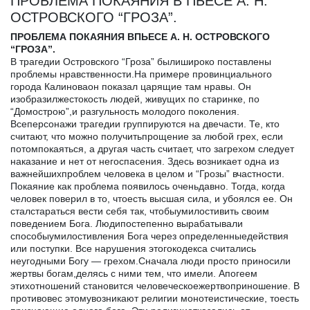
ПРОБЛЕМА ПОКАЯНИЯ В ПЬЕСЕ А. Н.
ОСТРОВСКОГО “ГРОЗА”.
ПРОБЛЕМА ПОКАЯНИЯ ВПЬЕСЕ А. Н. ОСТРОВСКОГО
“ГРОЗА”.
В трагедии Островского “Гроза” былишироко поставлены
проблемы нравственности.На примере провинциального
города Калиноваон показал царящие там нравы. Он
изобразилжестокость людей, живущих по старинке, по
“Домострою”,и разгульность молодого поколения.
Всеперсонажи трагедии группируются на двечасти. Те, кто
считают, что можно получитьпрощение за любой грех, если
потомпокаяться, а другая часть считает, что загрехом следует
наказание и нет от негоспасения. Здесь возникает одна из
важнейшихпроблем человека в целом и “Грозы” вчастности.
Покаяние как проблема появилось оченьдавно. Тогда, когда
человек поверил в то, чтоесть высшая сила, и убоялся ее. Он
сталстараться вести себя так, чтобыумилостивить своим
поведением Бога. Людипостепенно вырабатывали
способыумилостивления Бога через определенныедействия
или поступки. Все нарушения этогокодекса считались
неугодными Богу — грехом.Сначала люди просто приносили
жертвы богам,делясь с ними тем, что имели. Апогеем
этихотношений становится человеческоежертвоприношение. В
противовес этомувозникают религии монотеистические, тоесть