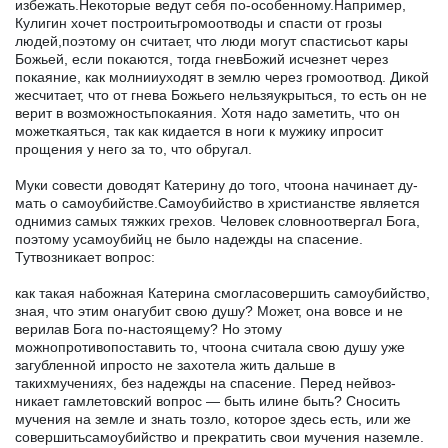
избежать.Некоторые ведут себя по-особенному.Например,
Кулигин хочет построитьгромоотводы и спасти от грозы
людей,поэтому он считает, что люди могут спас­тисьот кары
Божьей, если покаются, тогда гневБожий исчезнет через
покаяние, как молнииуходят в землю через громоотвод. Дикой
жесчитает, что от гнева Божьего нельзяукрыться, то есть он не
верит в возможностьпокаяния. Хотя надо заметить, что он
можеткаяться, так как кидается в ноги к мужику ипросит
проще­ния у него за то, что обругал.
Муки совести доводят Катерину до того, чтоона начинает ду­
мать о самоубийстве.Самоубийство в христианстве является
однимиз самых тяжких грехов. Человек словноотвергал Бога,
поэтому усамоубийц не было надежды на спасение.
Тутвозникает вопрос:
как такая набожная Катерина смогласовершить самоубийство,
зная, что этим онагубит свою душу? Может, она вовсе и не
верилав Бога по-настоящему? Но этому
можнопротивопоставить то, чтоона считала свою душу уже
загубленной ипросто не захотела жить дальше в
такихмучениях, без надежды на спасение. Перед нейвоз­
никает гамлетовский вопрос — быть илине быть? Сносить
мучения на земле и знать тозло, которое здесь есть, или же
совершитьсамо­убийство и прекратить свои мучения наземле.