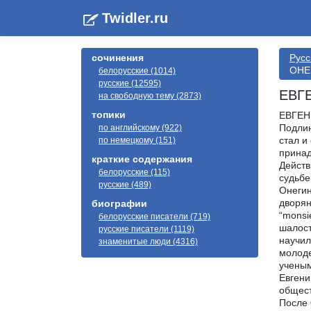
Twidler.ru
сочинения
Русс
ОНЕ
белорусские (1014)
русские (12595)
ЕВГ
на свободную тему (2873)
топики
ЕВГЕН
Подлин
по английскому (922)
стал и
по немецкому (151)
принад
краткие содержания
Действ
белорусские (115)
судьбе
русские (489)
Онегин
дворян
биографии
“monsi
белорусские писатели (719)
шалост
русские писатели (1119)
научил
знаменитые люди (4316)
молоде
ученым
Евгени
общест
После 