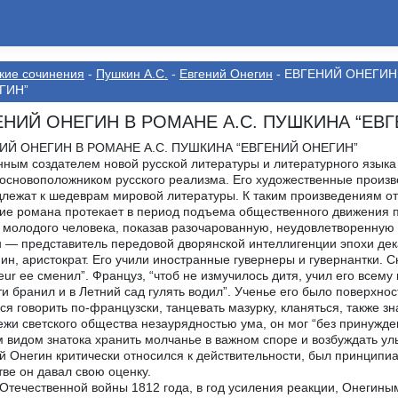
кие сочинения
-
Пушкин А.С.
-
Евгений Онегин
- ЕВГЕНИЙ ОНЕГИН
ГИН”
ЕНИЙ ОНЕГИН В РОМАНЕ А.С. ПУШКИНА “ЕВ
ИЙ ОНЕГИН В РОМАНЕ А.С. ПУШКИНА “ЕВГЕНИЙ ОНЕГИН”
ным создателем новой русской литературы и литературного языка
 основоположником русского реализма. Его художественные произв
лежат к шедеврам мировой литературы. К таким произведениям отн
ие романа протекает в период подъема общественного движения п
 молодого человека, показав разочарованную, неудовлетворенную 
 — представитель передовой дворянской интеллигенции эпохи де
ин, аристократ. Его учили иностранные гувернеры и гувернантки. 
eur ее сменил”. Француз, “чтоб не измучилось дитя, учил его всему
и бранил и в Летний сад гулять водил”. Ученье его было поверхно
ся говорить по-французски, танцевать мазурку, кланяться, также з
жи светского общества незаурядностью ума, он мог “без принуждень
 видом знатока хранить молчанье в важном споре и возбуждать у
й Онегин критически относился к действительности, был принципи
ве он давал свою оценку.
Отечественной войны 1812 года, в год усиления реакции, Онегины