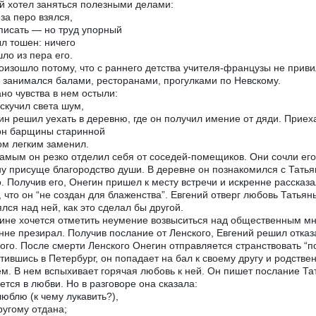
й хотел заняться полезными делами:
 за перо взялся,
писать — но труд упорный
л тошен: ничего
ло из пера его.
оизошло потому, что с раннего детства учителя-французы не привил
 занимался балами, ресторанами, прогулками по Невскому.
ано чувства в нем остыли:
скучил света шум,
ин решил уехать в деревню, где он получил имение от дяди. Приеха
он барщины старинной
м легким заменил.
амым он резко отделил себя от соседей-помещиков. Они сочли ег
у присуще благородство души. В деревне он познакомился с Тать
. Получив его, Онегин пришел к месту встречи и искренне рассказа
, что он “не создан для блаженства”. Евгений отверг любовь Татьян
лся над ней, как это сделал бы другой.
ине хочется отметить неумение возвыситься над общественным мн
нне презирал. Получив послание от Ленского, Евгений решил отказ
ого. После смерти Ленского Онегин отправляется странствовать “по
тившись в Петербург, он попадает на бал к своему другу и родствен
м. В нем вспыхивает горячая любовь к ней. Он пишет послание Тат
ется в любви. Но в разговоре она сказала:
люблю (к чему лукавить?),
ругому отдана;