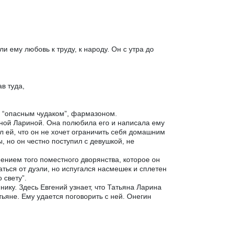
и ему любовь к труду, к народу. Он с утра до
в туда,
о “опасным чудаком”, фармазоном.
яной Лариной. Она полюбила его и написала ему
л ей, что он не хочет ограничить себя домашним
ы, но он честно поступил с девушкой, не
ением того поместного дворянства, которое он
аться от дуэли, но испугался насмешек и сплетен
 свету”.
нику. Здесь Евгений узнает, что Татьяна Ларина
ьяне. Ему удается поговорить с ней. Онегин