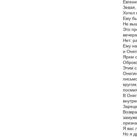
Евгени
Зевая,
Хотел 
Ему бы
Не выш
Это пр
вечера
Нет: р
Ему на
и Онег
Ярем 
Оброко
Этим с
Онегин
письмо
кругом
посмея
В Онег
внутре
Зарецк
Возвра
замуже
призна
Я вас 
Но я д