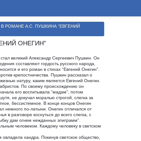
 В РОМАНЕ А.С. ПУШКИНА “ЕВГЕНИЙ
ГЕНИЙ ОНЕГИН”
 стал великий Александр Сергеевич Пушкин. Он
едения составляют гордость русского народа,
осится и его роман в стихах “Евгений Онегин”.
ротив крепостничества. Пушкин рассказал о
жизнью натуру, каким является Евгений Онегин.
кабристов. По своему происхождению он
Сначала его воспитывала “мадам”; потом
 шутя, не докучал моралью строгой, слегка за
стное, бессистемное. В конце концов Онегин
нал немного по-латыни. Онегин отличался от
я в разговоре коснуться до всего слегка, с
лыбку дам огнем нежданных эпиграмм”.
альным человеком. Каждому человеку в светском
м овладела хандра. Покинув светское общество,