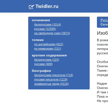
Twidler.ru
сочинения
Русс
Евге
белорусские (1014)
русские (12595)
Изоб
на свободную тему (2873)
топики
В рома
поколе
по английскому (922)
литера
по немецкому (151)
русско
краткие содержания
белорусские (115)
Особое
русские (489)
Онегин
Таким 
биографии
опред
белорусские писатели (719)
русские писатели (1119)
Надев 
знаменитые люди (4316)
Онегин
И там 
Пока 
Не про