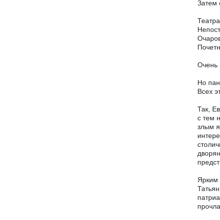
Затем 
Театра
Непос
Очаров
Почет
Очень 
Но пан
Всех э
Так, Е
с тем 
злым я
интере
столич
дворян
предст
Ярким 
Татьян
патриа
прочла