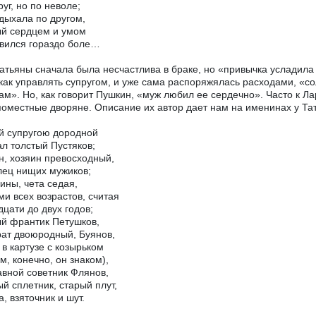
руг, но по неволе;
дыхала по другом,
й сердцем и умом
вился гораздо боле…
атьяны сначала была несчастлива в браке, но «привычка усладила
 как управлять супругом, и уже сама распоряжялась расходами, «с
ам». Но, как говорит Пушкин, «муж любил ее сердечно». Часто к Л
оместные дворяне. Описание их автор дает нам на именинах у Та
й супругою дородной
л толстый Пустяков;
н, хозяин превосходный,
ец нищих мужиков;
ины, чета седая,
ми всех возрастов, считая
дцати до двух годов;
й франтик Петушков,
ат двоюродный, Буянов,
, в картузе с козырьком
ам, конечно, он знаком),
авной советник Флянов,
й сплетник, старый плут,
, взяточник и шут.