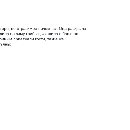
 горе, не отразимое ничем…». Она раскрыла
олила на зиму грибы», «ходила в баню по
ариным приезжали гости, такие же
тьяны: