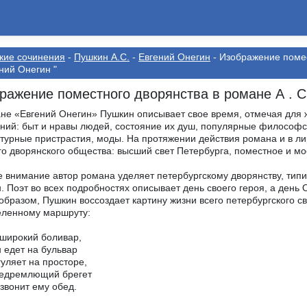
кие сочинения
-
Пушкин А.С.
-
Евгений Онегин
- Изображение помес
ний Онегин "
ражение поместного дворянства в романе А . С 
не «Евгений Онегин» Пушкин описывает свое время, отмечая для ж
ний: быт и нравы людей, состояние их душ, популярные философск
турные пристрастия, моды. На протяжении действия романа и в ли
го дворянского общества: высший свет Петербурга, поместное и мо
 внимание автор романа уделяет петербургскому дворянству, тип
. Поэт во всех подробностях описывает день своего героя, а день
образом, Пушкин воссоздает картину жизни всего петербургского с
еленному маршруту:
широкий боливар,
 едет на бульвар
гуляет на просторе,
недремлющий брегет
звонит ему обед.