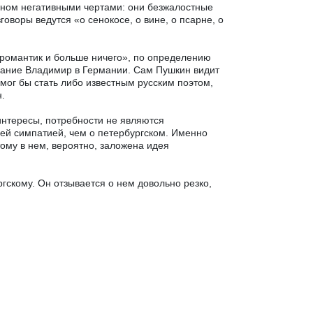
вном негативными чертами: они безжалостные
оворы ведутся «о сенокосе, о вине, о псарне, о
романтик и больше ничего», по определению
ование Владимир в Германии. Сам Пушкин видит
 мог бы стать либо известным русским поэтом,
.
интересы, потребности не являются
й симпатией, чем о петербургском. Именно
тому в нем, вероятно, заложена идея
скому. Он отзывается о нем довольно резко,