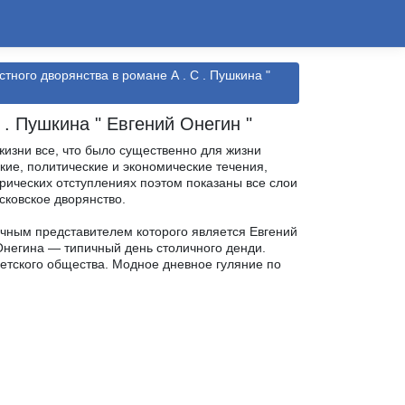
тного дворянства в романе А . С . Пушкина "
. Пушкина " Евгений Онегин "
изни все, что было существенно для жизни
ие, политические и экономические течения,
рических отступлениях поэтом показаны все слои
сковское дворянство.
ичным представителем которого является Евгений
 Онегина — типичный день столичного денди.
ветского общества. Модное дневное гуляние по