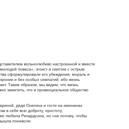
дставителем вольнолюбиво настроенной и вместе
олодой повеса», эгоист и скептик с острым
ства сформулировали его убеждения, мораль и
иронии и без особых симпатий, ибо жизнь
ает. Таким образом, мы видим, что жизнь
жно заметить, что и провинциальное общество
риной, дядя Онегина и гости на именинах
ав в себя всю доброту, простоту,
 ее любила Ричардсона, но «не потому, чтобы
 вышла поневоле: