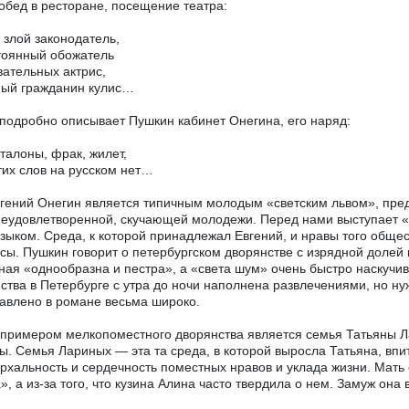
обед в ресторане, посещение театра:
 злой законодатель,
тоянный обожатель
ательных актрис,
ный гражданин кулис…
подробно описывает Пушкин кабинет Онегина, его наряд:
талоны, фрак, жилет,
тих слов на русском нет…
вгений Онегин является типичным молодым «светским львом», пре
неудовлетворенной, скучающей молодежи. Перед нами выступает «м
зыком. Среда, к которой принадлежал Евгений, и нравы того обще
сы. Пушкин говорит о петербургском дворянстве с изрядной долей 
ная «однообразна и пестра», а «света шум» очень быстро наскучив
ства в Петербурге с утра до ночи наполнена развлечениями, но ну
авлено в романе весьма широко.
примером мелкопоместного дворянства является семья Татьяны Ла
ы. Семья Лариных — эта та среда, в которой выросла Татьяна, впит
рхальность и сердечность поместных нравов и уклада жизни. Мать
», а из-за того, что кузина Алина часто твердила о нем. Замуж она