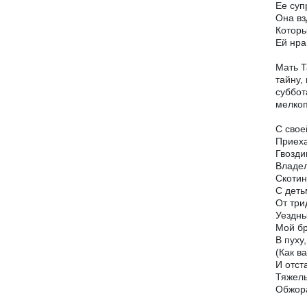
Ее суп
Она вз
Которы
Ей нра
Мать Т
тайну,
суббот
мелкоп
С свое
Приеха
Гвозди
Владел
Скотин
С деть
От три
Уездны
Мой бр
В пуху
(Как в
И отст
Тяжелы
Обжора