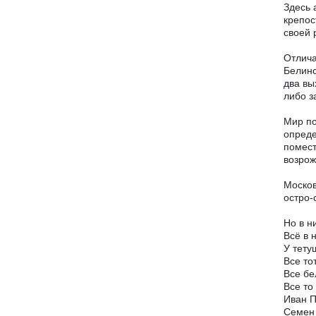
Здесь 
крепос
своей 
Отлича
Белинс
два вы
либо з
Мир по
опреде
помест
возрож
Москов
остро-
Но в н
Всё в 
У тету
Все то
Все бе
Все то
Иван П
Семен 