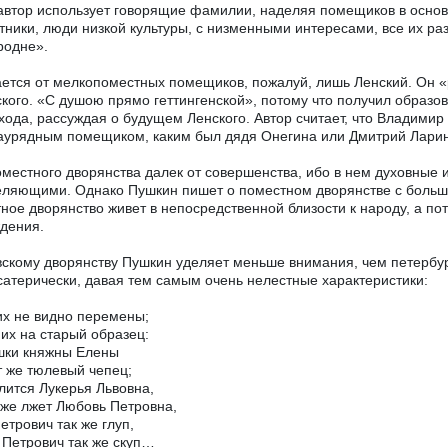
автор использует говорящие фамилии, наделяя помещиков в осно
тники, люди низкой культуры, с низменными интересами, все их разг
родне».
ется от мелкопоместных помещиков, пожалуй, лишь Ленский. Он «
кого. «С душою прямо геттингенской», потому что получил образ
хода, рассуждая о будущем Ленского. Автор считает, что Владимир
аурядным помещиком, каким был дядя Онегина или Дмитрий Ларин
местного дворянства далек от совершенства, ибо в нем духовные 
ляющими. Однако Пушкин пишет о поместном дворянстве с больше
ное дворянство живет в непосредственной близости к народу, а по
дения.
скому дворянству Пушкин уделяет меньше внимания, чем петербург
сатерически, давая тем самым очень нелестные характеристики:
их не видно перемены;
них на старый образец:
шки княжны Елены
т же тюлевый чепец;
лится Лукерья Львовна,
 же лжет Любовь Петровна,
етрович так же глуп,
Петрович так же скуп…