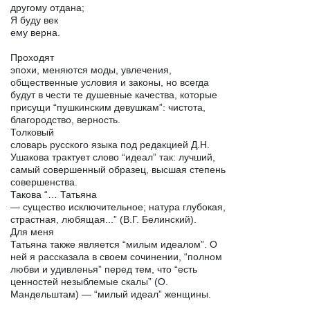
другому отдана;
Я буду век
ему верна.
Проходят
эпохи, меняются моды, увлечения,
общественные условия и законы, но всегда
будут в чести те душевные качества, которые
присущи “пушкинским девушкам”: чистота,
благородство, верность.
Толковый
словарь русского языка под редакцией Д.Н.
Ушакова трактует слово “идеал” так: лучший,
самый совершенный образец, высшая степень
совершенства.
Такова “… Татьяна
— существо исключительное; натура глубокая,
страстная, любящая...” (В.Г. Белинский).
Для меня
Татьяна также является “милым идеалом”. О
ней я рассказала в своем сочинении, “полном
любви и удивленья” перед тем, что “есть
ценностей незыблемые скалы” (О.
Мандельштам) — “милый идеал” женщины.