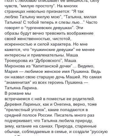
Поэт с любовью описывает ее внешность, силу
чувств, “милую простоту”. На многих
страницах невольно признается: “Я так
люблю Татьяну милую мою”, “Татьяна, милая
Татьяна! С тобой теперь я слезы лью...” Часто
говорят о “тургеневских девушках”. Эти
образы будут вечно тревожить воображение
своей женственностью, чистотой,
искренностью и силой характера. Но мне
кажется, что “пушкинские девушки” не менее
интересны и привлекательны. Маша
Троекурова из “Дубровского”, Маша
Миронова из “Капитанской дочки”… Видимо,
Мария — любимое женское имя Пушкина. Ведь
он назвал свою старшую дочь Машей. Но самая
“знаменитая” из всех героинь Пушкина —
Татьяна Ларина.
В романе мы
встречаемся с ней в поместье ее родителей.
Деревня Лариных, как и Онегина, верно, тоже
“прелестный уголок”, какие попадаются в
средней полосе России. Писатель много раз
подчеркивает, что Татьяна любила природу,
зиму, катание на санках. Природа, старинные
обычаи, соблюдаемые в семье, и создали “русскую