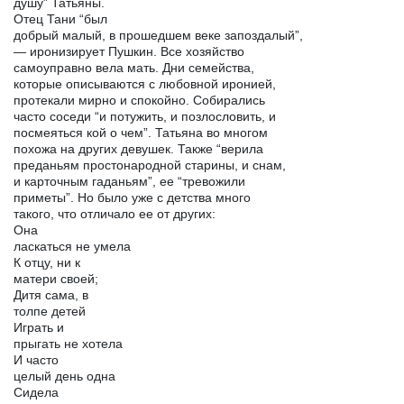
душу” Татьяны.
Отец Тани “был
добрый малый, в прошедшем веке запоздалый”,
— иронизирует Пушкин. Все хозяйство
самоуправно вела мать. Дни семейства,
которые описываются с любовной иронией,
протекали мирно и спокойно. Собирались
часто соседи “и потужить, и позлословить, и
посмеяться кой о чем”. Татьяна во многом
похожа на других девушек. Также “верила
преданьям простонародной старины, и снам,
и карточным гаданьям”, ее “тревожили
приметы”. Но было уже с детства много
такого, что отличало ее от других:
Она
ласкаться не умела
К отцу, ни к
матери своей;
Дитя сама, в
толпе детей
Играть и
прыгать не хотела
И часто
целый день одна
Сидела