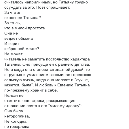
считалось неприличным, но Татьяну трудно
осуждать за это. Поэт спрашивает:
За что ж
виновнее Татьяна?
За то ль,
что в милой простоте
Она не
ведает обмана
И верит
избранной мечте?
Не может
читатель не заметить постоянство характера
Татьяны. Оно присуще ей с раннего детства.
Но и когда она становится знатной дамой, то
с грустью и умилением вспоминает прежнюю
сельскую жизнь, когда она моложе и “лучше,
кажется, была”. И любовь к Евгению Татьяна
по-прежнему хранит в себе.
Нельзя не
отметить еще строки, раскрывающие
отношение поэта к его “милому идеалу”:
Она была
нетороплива,
Не холодна,
не говорлива,