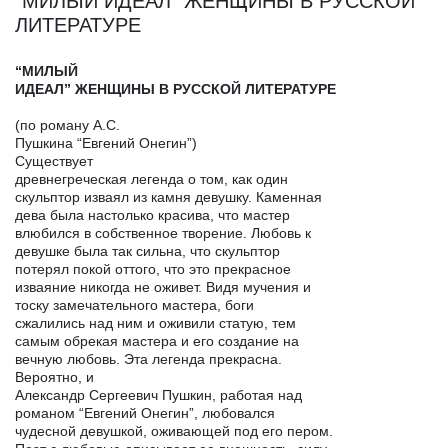
“МИЛЫЙ ИДЕАЛ” ЖЕНЩИНЫ В РУССКОЙ
ЛИТЕРАТУРЕ
“МИЛЫЙ
ИДЕАЛ” ЖЕНЩИНЫ В РУССКОЙ ЛИТЕРАТУРЕ
(по роману А.С.
Пушкина “Евгений Онегин”)
Существует
древнегреческая легенда о том, как один
скульптор изваял из камня девушку. Каменная
дева была настолько красива, что мастер
влюбился в собственное творение. Любовь к
девушке была так сильна, что скульптор
потерял покой оттого, что это прекрасное
изваяние никогда не оживет. Видя мучения и
тоску замечательного мастера, боги
сжалились над ним и оживили статую, тем
самым обрекая мастера и его создание на
вечную любовь. Эта легенда прекрасна.
Вероятно, и
Александр Сергеевич Пушкин, работая над
романом “Евгений Онегин”, любовался
чудесной девушкой, оживающей под его пером.