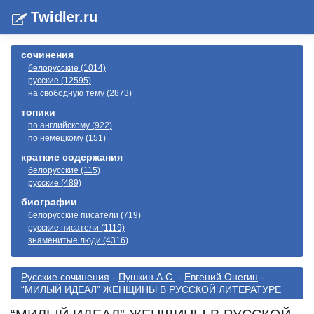
Twidler.ru
сочинения
белорусские (1014)
русские (12595)
на свободную тему (2873)
топики
по английскому (922)
по немецкому (151)
краткие содержания
белорусские (115)
русские (489)
биографии
белорусские писатели (719)
русские писатели (1119)
знаменитые люди (4316)
Русские сочинения
-
Пушкин А.С.
-
Евгений Онегин
-
“МИЛЫЙ ИДЕАЛ” ЖЕНЩИНЫ В РУССКОЙ ЛИТЕРАТУРЕ