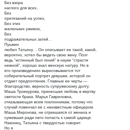
Без взора
наглого для всех,
Без
притязаний на успех,
Без этих
маленьких ужимок,
Без
подражательных затей...
Пушкин
любил Татьяну… Он описывает ее такой, какой,
вероятно, хотел бы видеть свою жену. Поэт
ведь “истинный был гений” в науке “страсти
нежной”, хорошо знал женскую натуру. Но в
его произведениях вырисовывается тот
собирательный портрет девушки, которой он
отдает предпочтение. Главные ее черты —
благородство, верность супружескому долгу.
Маша Троекурова, принесшая любовь в жертву
святости брака. Марья Гавриловна,
отказывающая всем поклонникам, потому что
случай повенчал ее с неизвестным офицером.
Маша Миронова, не отрекшаяся от жениха и
сумевшая ради него попасть к самой царице.
Наконец, Татьяна с твердостью говорит:
Но я