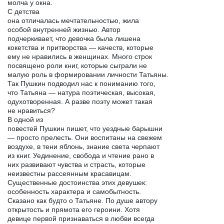
молча у окна.
С детства
она отличалась мечтательностью, жила
особой внутренней жизнью. Автор
подчеркивает, что девочка была лишена
кокетства и притворства — качеств, которые
ему не нравились в женщинах. Много строк
посвящено роли книг, которые сыграли не
малую роль в формировании личности Татьяны.
Так Пушкин подводил нас к пониманию того,
что Татьяна — натура поэтическая, высокая,
одухотворенная. А разве поэту может такая
не нравиться?
В одной из
повестей Пушкин пишет, что уездные барышни
— просто прелесть. Они воспитаны на свежем
воздухе, в тени яблонь, знание света черпают
из книг. Уединение, свобода и чтение рано в
них развивают чувства и страсть, которые
неизвестны рассеянным красавицам.
Существенные достоинства этих девушек:
особенность характера и самобытность.
Сказано как будто о Татьяне. По душе автору
открытость и прямота его героини. Хотя
девице первой признаваться в любви всегда