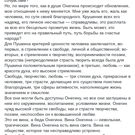
сочувствие?
Но, по мере того, как в душе Онегина происходит обновление,
мое отношение к нему меняется. Мне уже жаль его, жаль как
человека, по сути своей благородного. Крушение всех его
надежд, его личное несчастье — справедливы, это расплата
за всю его бесцельно прожитую жизнь. Быть может, это
приведет его на правильный путь, путь борьбы за счастье
народа?
Для Пушкина критерий ценности человека заключается, во-
первых, в стремлении к свободе, личной и общественной; во-
вторых, в стремлении к творчеству, восприимчивости поэзии,
искусства (непреодолимая страсть творить всегда была для
Пушкина положительным признаком); в-третьих, любовь — как
красота духа, его высокое стремление.
Свобода, творчество, любовь — три стихии духа, прекрасные в
человеке, три страсти, делающие его существом поистине
благородным, три сферы активности, наполняющие жизнь
значением и смыслом.
Все они могли быть доступны Онегину, но все они заглушены в
нем его окружением, воспитанием, условиями жизни. Онегин
чужд высокой страсти свободы, как и страсти творчества,
поэзии, неспособен он к возвышенной любви.
Это не вина, а беда Онегина. Вина Онегина — невольная,
трагическая. Вина Онегина есть вина света. Вина на
обществе, которое так несправедливо устроено.