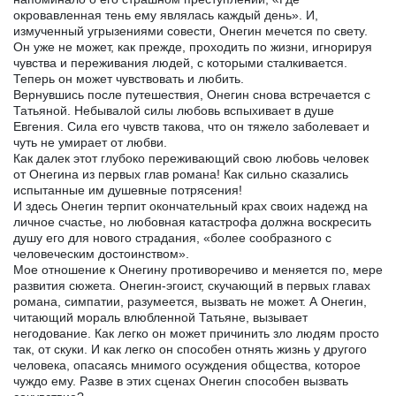
окровавленная тень ему являлась каждый день». И,
измученный угрызениями совести, Онегин мечется по свету.
Он уже не может, как прежде, проходить по жизни, игнорируя
чувства и переживания людей, с которыми сталкивается.
Теперь он может чувствовать и любить.
Вернувшись после путешествия, Онегин снова встречается с
Татьяной. Небывалой силы любовь вспыхивает в душе
Евгения. Сила его чувств такова, что он тяжело заболевает и
чуть не умирает от любви.
Как далек этот глубоко переживающий свою любовь человек
от Онегина из первых глав романа! Как сильно сказались
испытанные им душевные потрясения!
И здесь Онегин терпит окончательный крах своих надежд на
личное счастье, но любовная катастрофа должна воскресить
душу его для нового страдания, «более сообразного с
человеческим достоинством».
Мое отношение к Онегину противоречиво и меняется по, мере
развития сюжета. Онегин-эгоист, скучающий в первых главах
романа, симпатии, разумеется, вызвать не может. А Онегин,
читающий мораль влюбленной Татьяне, вызывает
негодование. Как легко он может причинить зло людям просто
так, от скуки. И как легко он способен отнять жизнь у другого
человека, опасаясь мнимого осуждения общества, которое
чуждо ему. Разве в этих сценах Онегин способен вызвать