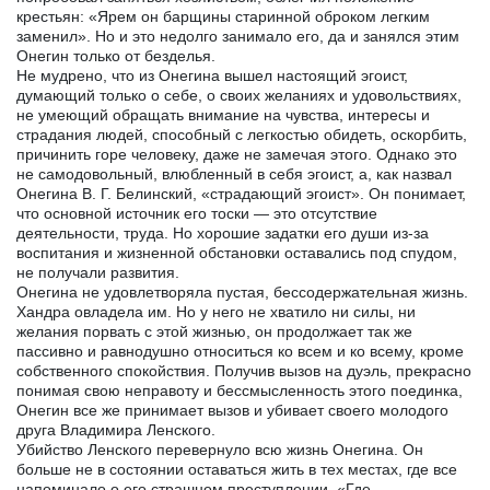
крестьян: «Ярем он барщины старинной оброком легким
заменил». Но и это недолго занимало его, да и занялся этим
Онегин только от безделья.
Не мудрено, что из Онегина вышел настоящий эгоист,
думающий только о себе, о своих желаниях и удовольствиях,
не умеющий обращать внимание на чувства, интересы и
страдания людей, способный с легкостью обидеть, оскорбить,
причинить горе человеку, даже не замечая этого. Однако это
не самодовольный, влюбленный в себя эгоист, а, как назвал
Онегина В. Г. Белинский, «страдающий эгоист». Он понимает,
что основной источник его тоски — это отсутствие
деятельности, труда. Но хорошие задатки его души из-за
воспитания и жизненной обстановки оставались под спудом,
не получали развития.
Онегина не удовлетворяла пустая, бессодержательная жизнь.
Хандра овладела им. Но у него не хватило ни силы, ни
желания порвать с этой жизнью, он продолжает так же
пассивно и равнодушно относиться ко всем и ко всему, кроме
собственного спокойствия. Получив вызов на дуэль, прекрасно
понимая свою неправоту и бессмысленность этого поединка,
Онегин все же принимает вызов и убивает своего молодого
друга Владимира Ленского.
Убийство Ленского перевернуло всю жизнь Онегина. Он
больше не в состоянии оставаться жить в тех местах, где все
напоминало о его страшном преступлении, «Где