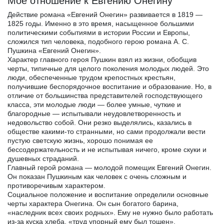
Мое отношение к Евгению Онегину
Действие романа «Евгений Онегин» развивается в 1819 —
1825 годы. Именно в это время, насыщенное большими
политическими событиями в истории России и Европы,
сложился тип человека, подобного герою романа А. С.
Пушкина «Евгений Онегин».
Характер главного героя Пушкин взял из жизни, обобщив
черты, типичные для целого поколения молодых людей. Это
люди, обеспеченные трудом крепостных крестьян,
получившие беспорядочное воспитание и образование. Но, в
отличие от большинства представителей господствующего
класса, эти молодые люди — более умные, чуткие и
благородные — испытывали неудовлетворенность и
недовольство собой. Они резко выделялись, казались в
обществе какими-то странными, но сами продолжали вести
пустую светскую жизнь, хорошо понимая ее
бессодержательность и не испытывая ничего, кроме скуки и
душевных страданий.
Главный герой романа — молодой помещик Евгений Онегин.
Он показан Пушкиным как человек с очень сложным и
противоречивым характером.
Социальное положение и воспитание определили основные
черты характера Онегина. Он сын богатого барина,
«наследник всех своих родных». Ему не нужно было работать
из-за куска хлеба, «труд упорный ему был тошен».