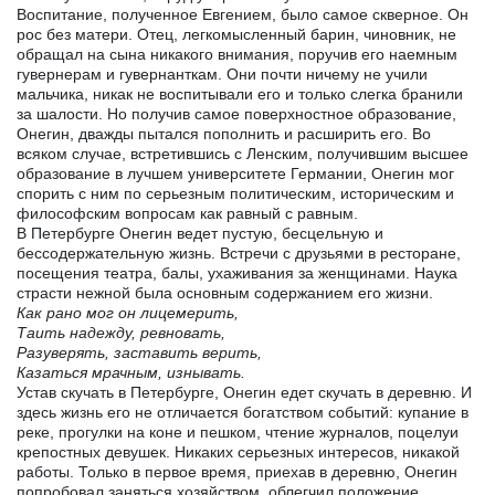
Воспитание, полученное Евгением, было самое скверное. Он
рос без матери. Отец, легкомысленный барин, чиновник, не
обращал на сына никакого внимания, поручив его наемным
гувернерам и гувернанткам. Они почти ничему не учили
мальчика, никак не воспитывали его и только слегка бранили
за шалости. Но получив самое поверхностное образование,
Онегин, дважды пытался пополнить и расширить его. Во
всяком случае, встретившись с Ленским, получившим высшее
образование в лучшем университете Германии, Онегин мог
спорить с ним по серьезным политическим, историческим и
философским вопросам как равный с равным.
В Петербурге Онегин ведет пустую, бесцельную и
бессодержательную жизнь. Встречи с друзьями в ресторане,
посещения театра, балы, ухаживания за женщинами. Наука
страсти нежной была основным содержанием его жизни.
Как рано мог он лицемерить,
Таить надежду, ревновать,
Разуверять, заставить верить,
Казаться мрачным, изнывать.
Устав скучать в Петербурге, Онегин едет скучать в деревню. И
здесь жизнь его не отличается богатством событий: купание в
реке, прогулки на коне и пешком, чтение журналов, поцелуи
крепостных девушек. Никаких серьезных интересов, никакой
работы. Только в первое время, приехав в деревню, Онегин
попробовал заняться хозяйством, облегчил положение