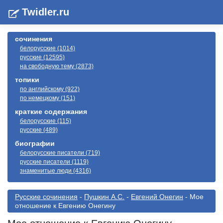
Twidler.ru
сочинения
белорусские (1014)
русские (12595)
на свободную тему (2873)
топики
по английскому (922)
по немецкому (151)
краткие содержания
белорусские (115)
русские (489)
биографии
белорусские писатели (719)
русские писатели (1119)
знаменитые люди (4316)
Русские сочинения
-
Пушкин А.С.
-
Евгений Онегин
- Мое
отношение к Евгению Онегину