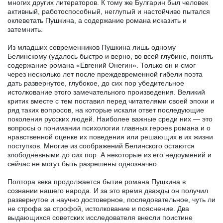
многих других литераторов. К тому же Булгарин был человек
активный, работоспособный, неглупый и настойчиво пытался
оклеветать Пушкина, а содержание романа исказить и
затемнить.
Из младших современников Пушкина лишь одному
Белинскому (удалось быстро и верно, во всей глубине, понять
содержание романа «Евгений Онегин». Только он и смог
через несколько лет после преждевременной гибели поэта
дать развернутое, глубокое, до сих пор убедительное
истолкование этого замечательного произведения. Великий
критик вместе с тем поставил перед читателями своей эпохи и
ряд таких вопросов, на которые искали ответ последующие
поколения русских людей. Наиболее важные среди них — это
вопросы о понимании психологии главных героев романа и о
нравственной оценке их поведения или решающих в их жизни
поступков. Многие из соображений Белинского остаются
злободневными до сих пор. А некоторые из его недоумений и
сейчас не могут быть разрешены однозначно.
Полтора века продолжается бытие романа Пушкина в
сознании нашего народа. И за это время дважды он получил
развернутое и научно достоверное, последовательное, чуть ли
не строфа за строфой, истолкование и пояснение. Два
выдающихся советских исследователя внесли поистине