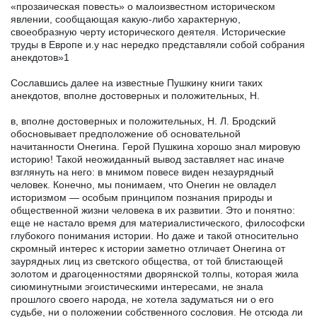
«прозаическая повесть» о малоизвестном историческом
явлении, сообщающая какую-либо характерную,
своеобразную черту исторического деятеля. Исторические
труды в Европе и.у нас нередко представляли собой собрания
анекдотов»1
Сославшись далее на известные Пушкину книги таких
анекдотов, вполне достоверных и положительных, Н.
в, вполне достоверных и положительных, Н. Л. Бродский
обосновывает предположение об основательной
начитанности Онегина. Герой Пушкина хорошо знал мировую
историю! Такой неожиданный вывод заставляет нас иначе
взглянуть на него: в мнимом повесе виден незаурядный
человек. Конечно, мы понимаем, что Онегин не овладел
историзмом — особым принципом познания природы и
общественной жизни человека в их развитии. Это и понятно:
еще не настало время для материалистического, философски
глубокого понимания истории. Но даже и такой относительно
скромный интерес к истории заметно отличает Онегина от
заурядных лиц из светского общества, от той блистающей
золотом и драгоценностями дворянской толпы, которая жила
сиюминутными эгоистическими интересами, не знала
прошлого своего народа, не хотела задуматься ни о его
судьбе, ни о положении собственного сословия. Не отсюда ли