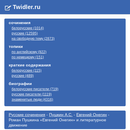
Twidler.ru
сочинения
белорусские (1014)
русские (12595)
на свободную тему (2873)
топики
по английскому (922)
по немецкому (151)
краткие содержания
белорусские (115)
русские (489)
биографии
белорусские писатели (719)
русские писатели (1119)
знаменитые люди (4316)
Русские сочинения
-
Пушкин А.С.
-
Евгений Онегин
-
Роман Пушкина «Евгений Онегин» и литературное
движение