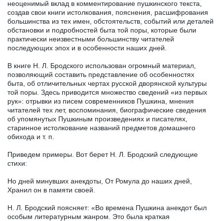
неоценимый вклад в комментирование пушкинского текста,
создав свои книги истолкования, пояснения, расшифрования
большинства из тех имен, обстоятельств, событий или деталей
обстановки и подробностей быта той поры, которые были
практически неизвестными большинству читателей
последующих эпох и в особенности наших дней.
В книге Н. Л. Бродского использован огромный материал,
позволяющий составить представление об особенностях
быта, об отличительных чертах русской дворянской культуры
той поры. Здесь приводится множество сведений «из первых
рук»: отрывки из писем современников Пушкина, мнения
читателей тех лет, воспоминания, биографические сведения
об упомянутых Пушкиным произведениях и писателях,
старинное истолкование названий предметов домашнего
обихода и т. п.
Приведем примеры. Вот берет Н. Л. Бродский следующие
стихи:
Но дней минувших анекдоты, От Ромула до наших дней,
Хранил он в памяти своей.
Н. Л. Бродский поясняет: «Во времена Пушкина анекдот был
особым литературным жанром. Это была краткая