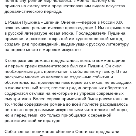
понять внутренний мир человека. Именно поэтому оно
пришло на смену всем предшествовавшим видам искусства
дореалистического периода.
1 Роман Пушкина «Евгений Онегин»—первое в России XIX
века великое реалистическое произведение.1 Им открывается
в русской литературе новая эпоха. Последователи Пушкина,
применяя и развивая открытый им художественный метод,
создали ряд произведений, выдвинувших русскую литературу
на первое место в мировом искусстве.
К содержанию романа предлагалось немало комментариев —
и первым среди комментаторов был сам Пушкин. Он счел
необходимым дать примечания к собственному тексту. В них
раскрыты многие из намеков на отдельные события и
обстоятельства, приведены некоторые из стихов, не вошедших
в окончательный текст, пояснен ряд иностранных оборотов и
содержатся отклики на некоторые из упреков современных
ему критиков. Более сорока примечаний были рассчитаны на
то, чтобы содержание романа во всей полноте раскрывалось
не только перед самыми искушенными читателями той поры,
но и перед теми, кто только приобщался к серьезной
реалистической литературе.
Собственное понимание «Евгения Онегина» предлагали