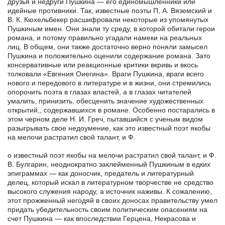
друзья и недруги Пушкина — его единомышленники или
идейные противники. Так, известные поэты П, А. Вяземский и
В. К. Кюхельбекер расшифровали некоторые из упомянутых
Пушкиным имен. Они знали ту среду, в которой обитали герои
романа, и потому правильно угадали намеки на реальных
лиц. В общем, они также достаточно верно поняли замысел
Пушкина и положительно оценили содержание романа. Зато
консервативные или реакционные критики вкривь и вкось
толковали «Евгения Оиегина». Враги Пушкина, враги всего
нового и передового в литературе и в жизни, они стремились
опорочить поэта в глазах властей, а в глазах читателей
умалить, принизить, обесценить значение художественных
открытий,, содержавшихся в романе. Особенно постарались в
этом черном деле Н. И. Греч, пытавшийся с ученым видом
разыгрывать свое недоумение, как это известный поэт якобы
на мелочи растратил свой талант, и Ф.
о известный поэт якобы на мелочи растратил свой талант, и Ф.
В. Булгарин, неоднократно заклейменный Пушкиным в едких
эпиграммах — как доносчик, предатель и литературный
делец, который искал в литературном творчестве не средство
высокого служения народу, а источник наживы. К сожалению,
этот прожженный негодяй в своих доносах правительству умел
придать убедительность своим политическим опасениям на
счет Пушкина — как впоследствии Герцена, Некрасова и