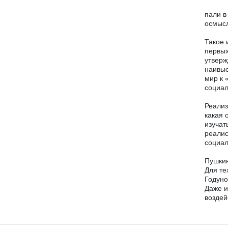
пали в
осмыс
Такое 
первых
утверж
наивыс
мир к 
социал
Реализ
какая 
изучат
реалис
социал
Пушкин
Для те
Годуно
Даже и
воздей