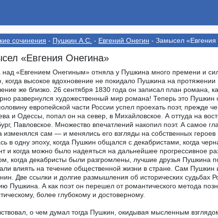
кие сочинения
-
Пушкин А.С.
-
Евгений Онегин
- Замысел «Евгения
сел «Евгения Онегина»
 над «Евгением Онегиным» отняла у Пушкина много премени и сил
, когда высокое вдохновение не покидало Пушкина на протяжении п
ение же близко. 26 сентября 1830 года он записал план романа, к
рно развернулся художественный мир романа! Теперь это Пушкин с
половину европейской части России успел проехать поэт, прежде ч
ва и Одессы, попал он на север, в Михайловское. А оттуда на вост
ург, Павловское. Множество впечатлений накопил поэт. А самое гл
 изменялся сам — и менялись его взгляды на собственных героев
сь в одну эпоху, когда Пушкин общался с декабристами, когда чер
нт и когда можно было надеяться на дальнейшее прогрессивное ра
м, когда декабристы были разгромлены, лучшие друзья Пушкина пог
али влиять на течение общественной жизни в стране. Сам Пушкин и
нин. Две ссылки и долгие размышления об исторических судьбах 
ию Пушкина. А как поэт он перешел от романтического метода поз
тическому, более глубокому и достоверному.
вствовал, о чем думал тогда Пушкин, окидывая мысленным взглядо