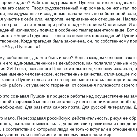
о происходило? Работая над романом, Пушкин не только отдавал с
ила его самого. Творя художественный мир романа, он испытал, по
рои, им задуманные и созданные, начали жить по собственной вол
я участие к себе или, напротив, неприязненное отношение. Насл
л не раз — и не только при работе над «Евгением Онегиным». И э
едений изливалось подчас в особенно темпераментном виде. Вот 
истов: «Борис Годунов» — одно из немногих произведений Пушкин
творение. Когда трагедия была закончена, он, по собственному пр
: «Ай да Пушкин...»1.
му, собственно, должно быть иначе? Ведь в каждом человеке заклю
 и его единомышленники из декабристов, как полагали ученые и х
ия XVIII века, названного Просветительством, человеку изначала,
рые именно человеческие, естественные качества, отличающие люд
о качеств Пушкин едва ли не на первое место ставил восторг и на
ной работы, от удачного творения, от сознания полезности своего 
 это сознавал Пушкин в процессе работы над осуществлением за
енной творческой мощью сочеталось у него с пониманием необход
еобходимо! Для развития самого поэта. Для русской литературы. Д
го мало. Пересоздавая российскую действительность, рисуя ее об
ность, пытался отыскать силы, управлявшие развитием и поведени
, в соответствии с которыми люди не только вступали в отношения
м участвовали в событиях и по-своему осмысляли мир.