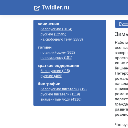
Twidler.ru
сочинения
Русс
белорусские (1014)
Замы
русские (12595)
на свободную тему (2873)
Работа
топики
осенью
заверш
по английскому (922)
просто
по немецкому (151)
ли не 
краткие содержания
Кишине
белорусские (115)
Петерб
русские (489)
романа
начала
биографии
горизо
белорусские писатели (719)
романо
русские писатели (1119)
перест
знаменитые люди (4316)
гражда
развит
реалис
Что чу