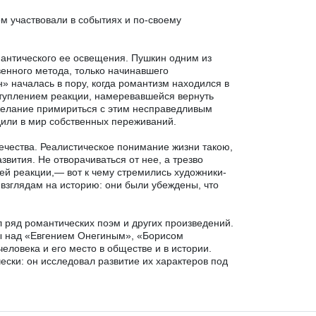
м участвовали в событиях и по-своему
мантического ее освещения. Пушкин одним из
венного метода, только начинавшего
» началась в пору, когда романтизм находился в
туплением реакции, намеревавшейся вернуть
желание примириться с этим несправедливым
дили в мир собственных переживаний.
ечества. Реалистическое понимание жизни такою,
вития. Не отворачиваться от нее, а трезво
ей реакции,— вот к чему стремились художники-
взглядам на историю: они были убеждены, что
 ряд романтических поэм и других произведений.
ты над «Евгением Онегиным», «Борисом
ловека и его место в обществе и в истории.
ески: он исследовал развитие их характеров под