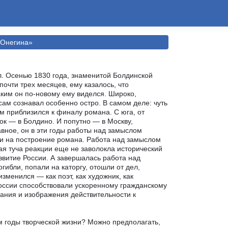
 Онегина»
. Осенью 1830 года, знаменитой Болдинской
очти трех месяцев, ему казалось, что
аким он по-новому ему виделся. Широко,
ам сознавал особенно остро. В самом деле: чуть
ем приблизился к финалу романа. С юга, от
ок — в Болдино. И попутно — в Москву,
авное, он в эти годы работы над замыслом
 и на построение романа. Работа над замыслом
ная туча реакции еще не заволокла исторический
звитие России. А завершалась работа над
ибли, попали на каторгу, отошли от дел,
зменился — как поэт, как художник, как
России способствовали ускоренному гражданскому
нания и изображения действительности к
м годы творческой жизни? Можно предполагать,