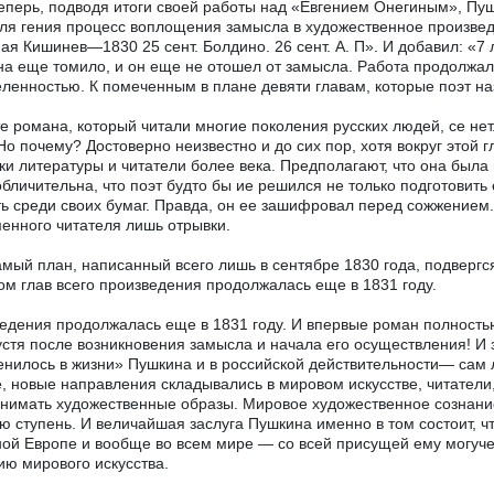
теперь, подводя итоги своей работы над «Евгением Онегиным», Пу
ля гения процесс воплощения замысла в художественное произвед
мая Кишинев—1830 25 сент. Болдино. 26 сент. А. П». И добавил: «7
а еще томило, и он еще не отошел от замысла. Работа продолжал
ленностью. К помеченным в плане девяти главам, которые поэт на
те романа, который читали многие поколения русских людей, се нет
 Но почему? Достоверно неизвестно и до сих пор, хотя вокруг этой
ки литературы и читатели более века. Предполагают, что она была
обличительна, что поэт будто бы ие решился не только подготовить
ь среди своих бумаг. Правда, он ее зашифровал перед сожжением.
енного читателя лишь отрывки.
амый план, написанный всего лишь в сентябре 1830 года, подвергс
ом глав всего произведения продолжалась еще в 1831 году.
едения продолжалась еще в 1831 году. И впервые роман полностью б
устя после возникновения замысла и начала его осуществления! И 
нилось в жизни» Пушкина и в российской действительности— сам 
, новые направления складывались в мировом искусстве, читатели
нимать художественные образы. Мировое художественное сознание
ю ступень. И величайшая заслуга Пушкина именно в том состоит, ч
ой Европе и вообще во всем мире — со всей присущей ему могуче
ию мирового искусства.