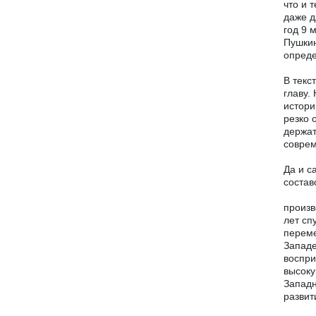
что и 
даже д
год 9 
Пушкин
опреде
В текс
главу.
истори
резко 
держат
соврем
Да и с
состав
произв
лет сп
переме
Западе
воспри
высоку
Западн
развит