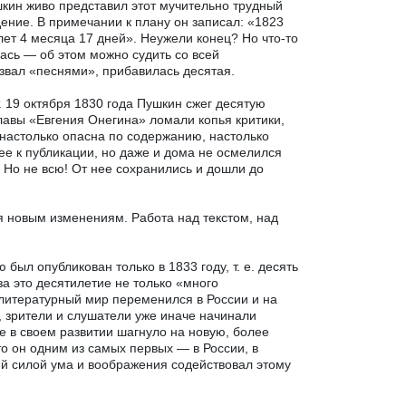
шкин живо представил этот мучительно трудный
ение. В примечании к плану он записал: «1823
 лет 4 месяца 17 дней». Неужели конец? Но что-то
ась — об этом можно судить со всей
звал «песнями», прибавилась десятая.
. 19 октября 1830 года Пушкин сжег десятую
 главы «Евгения Онегина» ломали копья критики,
 настолько опасна по содержанию, настолько
 ее к публикации, но даже и дома не осмелился
 Но не всю! От нее сохранились и дошли до
я новым изменениям. Работа над текстом, над
ыл опубликован только в 1833 году, т. е. десять
за это десятилетие не только «много
литературный мир переменился в России и на
, зрители и слушатели уже иначе начинали
 в своем развитии шагнуло на новую, более
то он одним из самых первых — в России, в
й силой ума и воображения содействовал этому