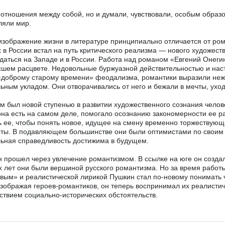
 отношения между собой, но и думали, чувствовали, особым образо
ляли мир.
изображение жизни в литературе принципиально отличается от ро
 в России встал на путь критического реализма — нового художест
даться на Западе и в России. Работа над романом «Евгений Онегин
шем расцвете. Недовольные буржуазной действительностью и нас
«доброму старому времени» феодализма, романтики выразили не
ьным укладом. Они отворачивались от него и бежали в мечты, ухо
м был новой ступенью в развитии художественного сознания челов
она есть на самом деле, помогало осознанию закономерности ее раз
ь ее, чтобы понять новое, идущее на смену временно торжествующ
ты. В подавляющем большинстве они были оптимистами по своим 
ьная справедливость достижима в будущем.
 прошел через увлечение романтизмом. В ссылке на юге он создал
х лет они были вершиной русского романтизма. Но за время рабо
вым» и реалистической лирикой Пушкин стал по-новому понимать че
зображая героев-романтиков, он теперь воспринимал их реалистич
ствием социально-исторических обстоятельств.