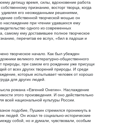
воему детищу время, силы, вдохновение работа
 собственному признанию, восторг творца, когда
е, удивляя его неожиданными решениями,
аждение собственной творческой мощью он
то наслаждение при чтении удавшихся ему
свидетельство одного из современных
а, самому ему доставившее полное творческое
изнанию, перечитав ее вслух, «бил в ладоши и
чено творческое начало. Как был убежден
удожники великого литературно-общественного
 от природы, при самом его рождении уже присущи
ей от всех других творений природы. И среди
слаждение, которые испытывает человек от хорошо
труда для других людей.
мысла романа «Евгений Онегин». Наслаждение
имости этого произведения. И оно действительно
ля всей национальной культуры России.
разное подобие, Пушкин стремился проникнуть в
ем людей. Он искал те социально-исторические
 между собой, но и думали, чувствовали, особым