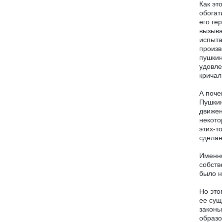
Как эт
обогат
его ге
вызыва
испыта
произв
пушкин
удовле
кричал
А поче
Пушкин
движен
некото
этих-т
сделан
Именно
собств
было н
Но это
ее сущ
законы
образо