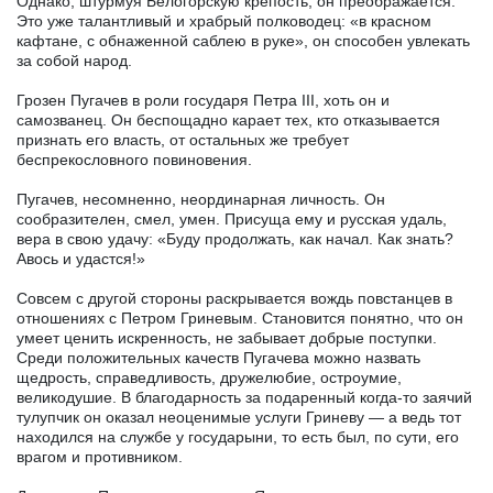
Однако, штурмуя Белогорскую крепость, он преображается.
Это уже талантливый и храбрый полководец: «в красном
кафтане, с обнаженной саблею в руке», он способен увлекать
за собой народ.
Грозен Пугачев в роли государя Петра III, хоть он и
самозванец. Он беспощадно карает тех, кто отказывается
признать его власть, от остальных же требует
беспрекословного повиновения.
Пугачев, несомненно, неординарная личность. Он
сообразителен, смел, умен. Присуща ему и русская удаль,
вера в свою удачу: «Буду продолжать, как начал. Как знать?
Авось и удастся!»
Совсем с другой стороны раскрывается вождь повстанцев в
отношениях с Петром Гриневым. Становится понятно, что он
умеет ценить искренность, не забывает добрые поступки.
Среди положительных качеств Пугачева можно назвать
щедрость, справедливость, дружелюбие, остроумие,
великодушие. В благодарность за подаренный когда-то заячий
тулупчик он оказал неоценимые услуги Гриневу — а ведь тот
находился на службе у государыни, то есть был, по сути, его
врагом и противником.