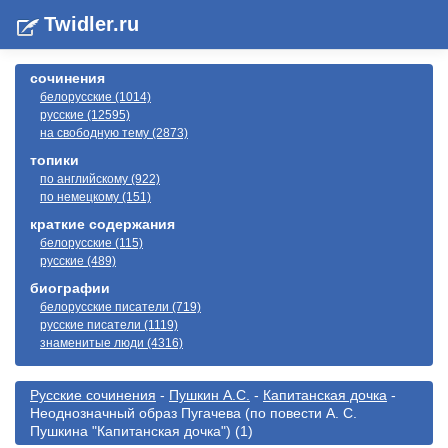
Twidler.ru
сочинения
белорусские (1014)
русские (12595)
на свободную тему (2873)
топики
по английскому (922)
по немецкому (151)
краткие содержания
белорусские (115)
русские (489)
биографии
белорусские писатели (719)
русские писатели (1119)
знаменитые люди (4316)
Русские сочинения
-
Пушкин А.С.
-
Капитанская дочка
-
Неоднозначный образ Пугачева (по повести А. С.
Пушкина "Капитанская дочка") (1)