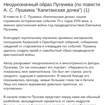
Неоднозначный образ Пугачева (по повести
А. С. Пушкина "Капитанская дочка") (1)
В повести А. С. Пушкина «Капитанская дочка» нашли
отражение исторические события 70-х годов XVIII века, а
именно крестьянская война под предводительством Емельяна
Пугачева.
Благодаря тщательному изучению архивных материалов,
посещению Казанской и Оренбургской губерний, собиранию
сведений от старожилов и очевидцев тех событий, Пушкину
удалось создать яркий и самобытный образ предводителя
крестьянской войны.
Автор раскрывает неоднозначность и многогранность фигуры
Пугачева. Он так описывает его портрет: «Наружность его
показалась мне замечательна. Он был лет сорока, росту
среднего, худощав и широкоплеч. В черной бороде его
показывалась проседь; живые большие глаза так и бегали.
Лицо его имело выражение довольно приятное, но
плутовское».
В начале повести Пугачев предстает перед нами как обычный
разбойник, вынужденный скрываться от своих недругов.