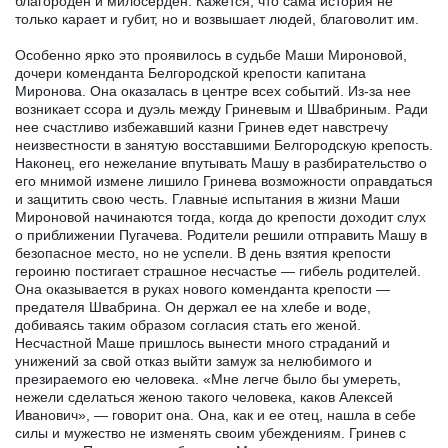
благороден и милосерден. Кажется, что сама история не
только карает и губит, но и возвышает людей, благоволит им.
Особенно ярко это проявилось в судьбе Маши Мироновой,
дочери коменданта Белгородской крепости капитана
Миронова. Она оказалась в центре всех событий. Из-за нее
возникает ссора и дуэль между Гриневым и Швабриным. Ради
нее счастливо избежавший казни Гринев едет навстречу
неизвестности в занятую восставшими Белгородскую крепость.
Наконец, его нежелание впутывать Машу в разбирательство о
его мнимой измене лишило Гринева возможности оправдаться
и защитить свою честь. Главные испытания в жизни Маши
Мироновой начинаются тогда, когда до крепости доходит слух
о приближении Пугачева. Родители решили отправить Машу в
безопасное место, но не успели. В день взятия крепости
героиню постигает страшное несчастье — гибель родителей.
Она оказывается в руках нового коменданта крепости —
предателя Швабрина. Он держал ее на хлебе и воде,
добиваясь таким образом согласия стать его женой.
Несчастной Маше пришлось вынести много страданий и
унижений за свой отказ выйти замуж за нелюбимого и
презираемого ею человека. «Мне легче было бы умереть,
нежели сделаться женою такого человека, каков Алексей
Иванович», — говорит она. Она, как и ее отец, нашла в себе
силы и мужество не изменять своим убеждениям. Гринев с