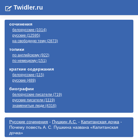
Twidler.ru
сочинения
белорусские (1014)
русские (12595)
на свободную тему (2873)
топики
по английскому (922)
по немецкому (151)
краткие содержания
белорусские (115)
русские (489)
биографии
белорусские писатели (719)
русские писатели (1119)
знаменитые люди (4316)
Русские сочинения
-
Пушкин А.С.
-
Капитанская дочка
-
Почему повесть А. С. Пушкина названа «Капитанская
дочка»