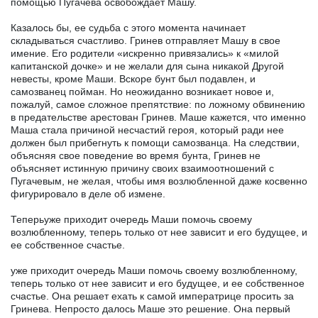
помощью Пугачева освобождает Машу.
Казалось бы, ее судьба с этого момента начинает
складываться счастливо. Гринев отправляет Машу в свое
имение. Его родители «искренно привязались» к «милой
капитанской дочке» и не желали для сына никакой Другой
невесты, кроме Маши. Вскоре бунт был подавлен, и
самозванец пойман. Но неожиданно возникает новое и,
пожалуй, самое сложное препятствие: по ложному обвинению
в предательстве арестован Гринев. Маше кажется, что именно
Маша стала причиной несчастий героя, который ради нее
должен был прибегнуть к помощи самозванца. На следствии,
объясняя свое поведение во время бунта, Гринев не
объясняет истинную причину своих взаимоотношений с
Пугачевым, не желая, чтобы имя возлюбленной даже косвенно
фигурировало в деле об измене.
Теперьуже приходит очередь Маши помочь своему
возлюбленному, теперь только от нее зависит и его будущее, и
ее собственное счастье.
уже приходит очередь Маши помочь своему возлюбленному,
теперь только от нее зависит и его будущее, и ее собственное
счастье. Она решает ехать к самой императрице просить за
Гринева. Непросто далось Маше это решение. Она первый