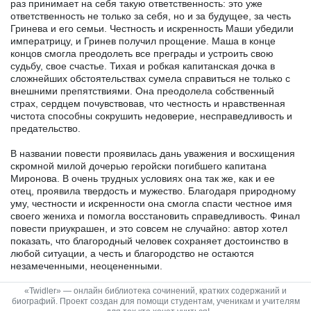
раз принимает на себя такую ответственность: это уже
ответственность не только за себя, но и за будущее, за честь
Гринева и его семьи. Честность и искренность Маши убедили
императрицу, и Гринев получил прощение. Маша в конце
концов смогла преодолеть все преграды и устроить свою
судьбу, свое счастье. Тихая и робкая капитанская дочка в
сложнейших обстоятельствах сумела справиться не только с
внешними препятствиями. Она преодолела собственный
страх, сердцем почувствовав, что честность и нравственная
чистота способны сокрушить недоверие, несправедливость и
предательство.
В названии повести проявилась дань уважения и восхищения
скромной милой дочерью геройски погибшего капитана
Миронова. В очень трудных условиях она так же, как и ее
отец, проявила твердость и мужество. Благодаря природному
уму, честности и искренности она смогла спасти честное имя
своего жениха и помогла восстановить справедливость. Финал
повести приукрашен, и это совсем не случайно: автор хотел
показать, что благородный человек сохраняет достоинство в
любой ситуации, а честь и благородство не остаются
незамеченными, неоцененными.
«Twidler» — онлайн библиотека сочинений, кратких содержаний и
биографий. Проект создан для помощи студентам, ученикам и учителям