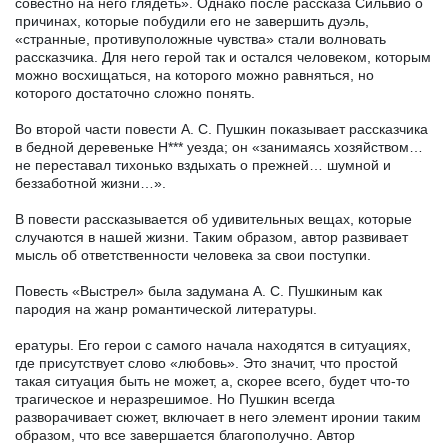
совестно на него глядеть». Однако после рассказа Сильвио о
причинах, которые побудили его не завершить дуэль,
«странные, противуположные чувства» стали волновать
рассказчика. Для него герой так и остался человеком, которым
можно восхищаться, на которого можно равняться, но
которого достаточно сложно понять.
Во второй части повести А. С. Пушкин показывает рассказчика
в бедной деревеньке Н*** уезда; он «занимаясь хозяйством…
не переставал тихонько вздыхать о прежней… шумной и
беззаботной жизни…».
В повести рассказывается об удивительных вещах, которые
случаются в нашей жизни. Таким образом, автор развивает
мысль об ответственности человека за свои поступки.
Повесть «Выстрел» была задумана А. С. Пушкиным как
пародия на жанр романтической литературы.
ературы. Его герои с самого начала находятся в ситуациях,
где присутствует слово «любовь». Это значит, что простой
такая ситуация быть не может, а, скорее всего, будет что-то
трагическое и неразрешимое. Но Пушкин всегда
разворачивает сюжет, включает в него элемент иронии таким
образом, что все завершается благополучно. Автор