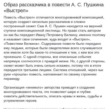
Образ рассказчика в повести А. С. Пушкина
«Выстрел»
Повесть «Выстрел» отличается многоуровневой композицией,
которую создают несколько рассказчиков и сложно
построенный сюжет. Сам А. С. Пушкин находится на верхней
ступени композиционной лестницы. Но право стать автором
он как бы передает Ивану Петровичу Белкину, именно поэтому
и называет свои сочинения, куда входит и «Выстрел»,
«Повестями Белкина». Содержание повести было передано
ему людьми, которые были свидетелями всего случившегося
или имели хотя бы какое-то отношение к тем, с кем все это
произошло. С одной стороны, все описанные события
напрямую соотносятся с правдой жизни. Но, с другой стороны,
сюжет может быть очень сильно искажен, потому что в итоге
передается третьими лицами. Система отношений, через чьи
руки «прошла» повесть, напоминает по своему строению
пирамиду.
Организация «мнимого» авторства приводит к созданию
многоуровневого текста, что позволяет шире и глубже
охватить действительность, описать нравы и жизнь, судьбы и
устремления героев.