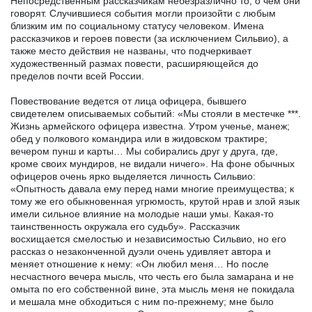
Непосредственным рассказчикам небезразлично то, о чем они
говорят. Случившиеся события могли произойти с любым
близким им по социальному статусу человеком. Имена
рассказчиков и героев повести (за исключением Сильвио), а
также место действия не названы, что подчеркивает
художественный размах повести, расширяющейся до
пределов почти всей России.
Повествование ведется от лица офицера, бывшего
свидетелем описываемых событий: «Мы стояли в местечке ***.
Жизнь армейского офицера известна. Утром ученье, манеж;
обед у полкового командира или в жидовском трактире;
вечером пунш и карты… Мы собирались друг у друга, где,
кроме своих мундиров, не видали ничего». На фоне обычных
офицеров очень ярко выделяется личность Сильвио:
«Опытность давала ему перед нами многие преимущества; к
тому же его обыкновенная угрюмость, крутой нрав и злой язык
имели сильное влияние на молодые наши умы. Какая-то
таинственность окружала его судьбу». Рассказчик
восхищается смелостью и независимостью Сильвио, но его
рассказ о незаконченной дуэли очень удивляет автора и
меняет отношение к нему: «Он любил меня… Но после
несчастного вечера мысль, что честь его была замарана и не
омыта по его собственной вине, эта мысль меня не покидала
и мешала мне обходиться с ним по-прежнему; мне было