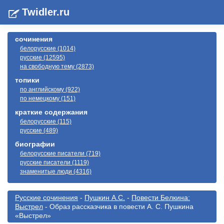
Twidler.ru
сочинения
белорусские (1014)
русские (12595)
на свободную тему (2873)
топики
по английскому (922)
по немецкому (151)
краткие содержания
белорусские (115)
русские (489)
биографии
белорусские писатели (719)
русские писатели (1119)
знаменитые люди (4316)
Русские сочинения
-
Пушкин А.С.
-
Повести Белкина:
Выстрел
- Образ рассказчика в повести А. С. Пушкина
«Выстрел»