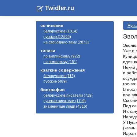
Twidler.ru
сочинения
Русс
белорусские (1014)
Эвол
русские (12595)
на свободную тему (2873)
Эволюц
топики
Уже в 
Куницы
по английскому (922)
идея в
по немецкому (151)
Некий 
краткие содержания
и рабс
белорусские (115)
осужда
русские (489)
гос-ва
В посл
биографии
под вл
белорусские писатели (719)
Склони
русские писатели (1119)
Под се
знаменитые люди (4316)
И стан
Народо
У Пушк
(казнь
Идеал 