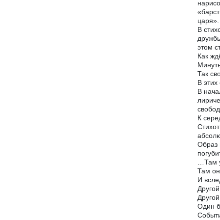
нарисо
«барст
царя».
В стих
дружбы
этом с
Как жд
Минуты
Так св
В этих
В нача
лириче
свобод
К сере
Стихот
абсолю
Образ 
погуби
…Там у
Там он
И всле
Другой
Другой
Один б
Событи