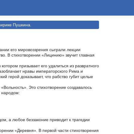
лирике Пушкина.
ании его мировоззрения сыграли лекции
тво. В стихотворении «Лицинию» звучит главная
 котором призывает его удалиться из развратного
разоблачает нравы императорского Рима и
кий герой доказывает, что рабство губит целые
«Вольность». Это стихотворение создавалось
и народом:
ом, а любое беззаконие приводит к трагедии
орении «Деревня». В первой части стихотворения