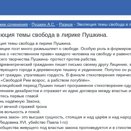
кие сочинения
-
Пушкин А.С.
-
Разное
- Эволюция темы свобода в 
юция темы свобода в лирике Пушкина.
ия темы свобода в лирике Пушкина.
лицее поэт много размышляет о свободе. Особую роль в формиров
на о «естественном праве» каждого человека на свободу и равенс
сего творчества Пушкина- протест против рабства.
древнегреческий гражданин пишет письмо своему другу Лицинию, в
твующего города в деревенскую тишину и уединение. Попутно он 
ет граждан, утративших гордость. В финале стихотворения лиричес
: «Свободой Рим возрос, а рабством погублён».
елицейский период Пушкин пишет программное стихотворение-оду 
иянием декабристов и отражает их идею договора между властью 
тесь первые главой
нь надёжную Закона,
ут вечной стражей трона
в вольность и покой.
ина закон- это высшая сущность, стоящая и над царём и над народ
 Людовика XVI, убийство Павла I-го)
общества живущего под властью закона проповедуется и в стихотв