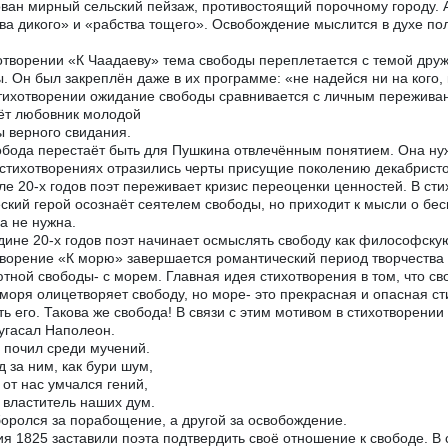
ван мирный сельский пейзаж, противостоящий порочному городу. А
ва дикого» и «рабства тощего». Освобождение мыслится в духе п
отворении «К Чаадаеву» тема свободы переплетается с темой друж
. Он был закреплён даже в их программе: «не надейся ни на кого,
тихотворении ожидание свободы сравнивается с личным пережива
ёт любовник молодой
 верного свидания.
обода перестаёт быть для Пушкина отвлечённым понятием. Она нуж
 стихотворениях отразились черты присущие поколению декабристов
ле 20-х годов поэт переживает кризис переоценки ценностей. В с
ский герой осознаёт сеятелем свободы, но приходит к мысли о бес
а не нужна.
дине 20-х годов поэт начинает осмыслять свободу как философскую
ворение «К морю» завершается романтический период творчества 
тной свободы- с морем. Главная идея стихотворения в том, что сво
моря олицетворяет свободу, но море- это прекрасная и опасная ст
ть его. Такова же свобода! В связи с этим мотивом в стихотворени
гасал Наполеон.
 почил среди мучений.
д за ним, как бури шум,
 от нас умчался гений,
 властитель наших дум.
оролся за порабощение, а другой за освобождение.
я 1825 заставили поэта подтвердить своё отношение к свободе. В