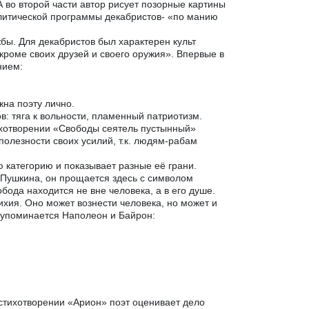
 во второй части автор рисует позорные картины
олитической программы декабристов- «по манию
бы. Для декабристов был характерен культ
 кроме своих друзей и своего оружия». Впервые в
нием:
на поэту лично.
: тяга к вольности, пламенный патриотизм.
тихотворении «Свободы сеятель пустынный»
полезности своих усилий, т.к. людям-рабам
 категорию и показывает разные её грани.
Пушкина, он прощается здесь с символом
бода находится не вне человека, а в его душе.
ихия. Оно может вознести человека, но может и
и упоминается Наполеон и Байрон:
 стихотворении «Арион» поэт оценивает дело