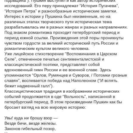
годовщина”). Пушкин выступил и как автор исторических
исследований. Его перу принадлежат “История Пугачева”,
“История Петра” и разнообразные исторические заметки.
Интерес к истории у Пушкина был неизменным, но на
различных этапах творческого пути историческая тема
разрабатывалась им в разных жанрах и разных направлениях.
Под знаком романтизма проходит петербургский период и
период южной ссылки. Произведения этой поры проникнуты
чувством гордости за великий исторический путь России и
романтическим культом великого человека.
Уже лицейское стихотворение “Воспоминания в Царском
Селе”, отмеченное печатью сентименталистской и
классицистической поэтики, представляет собой
вдохновенный гимн России и ее военной славе. Здесь
упоминаются “Орлов, Румянцев и Суворов, / Потомки грозные
славян”, воспевается победа над Наполеоном (“И вспять
бежит надменный галл”).
Классицистическая традиция в изображении исторических
событий продолжается в оде “Вольность”, написанной в
петербургский период. В этом произведении Пушкин как бы
бросает взгляд на всю мировую историю:
Увы! куда ни брошу взор —
Везде бичи, везде железы.
Законов гибельный позор,