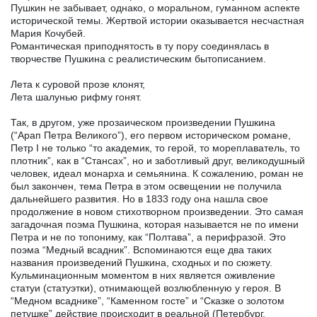
Пушкин не забывает, однако, о моральном, гуманном аспекте
исторической темы. Жертвой истории оказывается несчастная
Мария Кочубей.
Романтическая приподнятость в ту пору соединялась в
творчестве Пушкина с реалистическим бытописанием.
Лета к суровой прозе клонят,
Лета шалунью рифму гонят.
Так, в другом, уже прозаическом произведении Пушкина
(“Арап Петра Великого”), его первом историческом романе,
Петр I не только “то академик, то герой, то мореплаватель, то
плотник”, как в “Стансах”, но и заботливый друг, великодушный
человек, идеал монарха и семьянина. К сожалению, роман не
был закончен, тема Петра в этом освещении не получила
дальнейшего развития. Но в 1833 году она нашла свое
продолжение в новом стихотворном произведении. Это самая
загадочная поэма Пушкина, которая называется не по имени
Петра и не по топониму, как “Полтава”, а перифразой. Это
поэма “Медный всадник”. Вспоминаются еще два таких
названия произведений Пушкина, сходных и по сюжету.
Кульминационным моментом в них является оживление
статуи (статуэтки), отнимающей возлюбленную у героя. В
“Медном всаднике”, “Каменном госте” и “Сказке о золотом
петушке” действие происходит в реальной (Петербург,