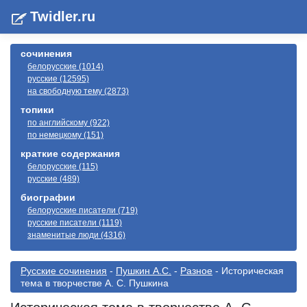
Twidler.ru
сочинения
белорусские (1014)
русские (12595)
на свободную тему (2873)
топики
по английскому (922)
по немецкому (151)
краткие содержания
белорусские (115)
русские (489)
биографии
белорусские писатели (719)
русские писатели (1119)
знаменитые люди (4316)
Русские сочинения
-
Пушкин А.С.
-
Разное
- Историческая
тема в творчестве А. С. Пушкина