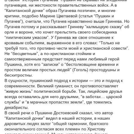
пугачевцев, ни жестокости правительственных войск. А в
“Капитанской дочке” образ Пугачева поэтичен, и многие
критики, подобно Марине Цветаевой (статья “Пушкин и
Пугачев”), считали, что Пугачев нравственно выше Гринева. Но
Пугачев потому и рассказывает Гриневу “калмыцкую сказку” об
орле и вороне, что хочет прельстить своего собеседника
“пиитическим ужасом”. У Гринева же свое отношение к
кровавым событиям, выраженное в его словах: “Только не
требуй того, что противно чести моей и христианской совести”.
Не “бесцветным”, а по-христиански стойким и
самоотверженным предстает перед нами любимый герой
Пушкина, хотя его “записки” о “бестолковщине времени и
простом величии простых людей” (Гоголь) простодушны и
бесхитростны.
В сущности, пушкинский подход к истории — это и подход к
современности. Великий гуманист, он противопоставляет
“живую жизнь” политической борьбе. Так, лицейские друзья
всегда оставались для него друзьями, “в заботах… царской
службы” и “в мрачных пропастях земли”, где томились
декабристы.
В своей речи о Пушкине Достоевский сказал, что автор
“Капитанской дочки” видел в нашей истории, в наших
даровитых людях залог “общей гармонии, братского
окончательного согласия всех племен по Христову