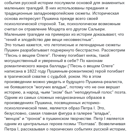
события русской истории послужили основой для знаменитых
маленьких трагедий. В них использованы предания и
традиционные западноевропейские сюжеты. Историческая
основа интересует Пушкина прежде всего своей
психологической стороной. Так, психологически возможным
считал он отравление Моцарта его другом Сальери.
Маленькие трагедии на примерах из истории доказывают, что
“гений и злодейство две вещи несовместные”.
Это только кажется, что летописные и легендарные сюжеты
Пушкин разрабатывает подчеркнуто бесстрастно. Рассмотрим
“Песнь о вещем Олеге”. Почему погибает князь, такой
могущественный и уверенный в себе? По канонам
романтического жанра баллады (“Песнь о вещем Олеге”
написана в 1822 году Пушкиным-романтиком) герой погибает
в трагической схватке с судьбой, роком. Но в этом
произведении можно увидеть и будущего Пушкина-реалиста,
не боявшегося “могучих владык”, потому что не они вершат
историю, а народ, чьим “эхом” был “неподкупный голос” поэта.
Одним из самых сложных неоднозначных образов в
произведениях Пушкина, посвященных историко-
психологической теме, является образ Петра I. Это,
безусловно, самая главная фигура в галерее “владык”,
“венцов” и “тронов” в пушкинском творчестве. Петр I является
одним из центральных героев поэмы “Полтава”. Возвеличивая
Петра I, рассказывая о героических событиях русской истории,