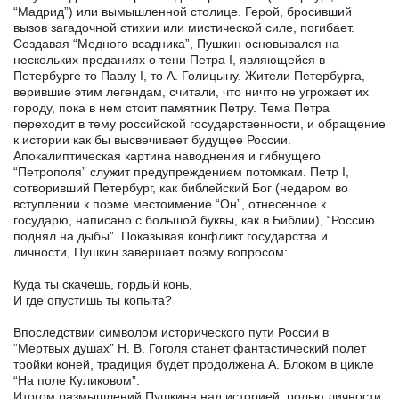
“Мадрид”) или вымышленной столице. Герой, бросивший
вызов загадочной стихии или мистической силе, погибает.
Создавая “Медного всадника”, Пушкин основывался на
нескольких преданиях о тени Петра I, являющейся в
Петербурге то Павлу I, то А. Голицыну. Жители Петербурга,
верившие этим легендам, считали, что ничто не угрожает их
городу, пока в нем стоит памятник Петру. Тема Петра
переходит в тему российской государственности, и обращение
к истории как бы высвечивает будущее России.
Апокалиптическая картина наводнения и гибнущего
“Петрополя” служит предупреждением потомкам. Петр I,
сотворивший Петербург, как библейский Бог (недаром во
вступлении к поэме местоимение “Он”, отнесенное к
государю, написано с большой буквы, как в Библии), “Россию
поднял на дыбы”. Показывая конфликт государства и
личности, Пушкин завершает поэму вопросом:
Куда ты скачешь, гордый конь,
И где опустишь ты копыта?
Впоследствии символом исторического пути России в
“Мертвых душах” Н. В. Гоголя станет фантастический полет
тройки коней, традиция будет продолжена А. Блоком в цикле
“На поле Куликовом”.
Итогом размышлений Пушкина над историей, ролью личности