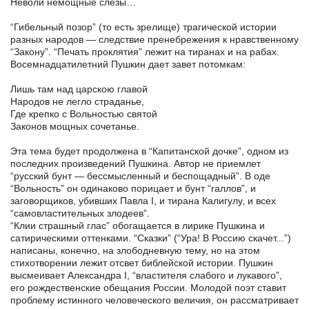
Неволи немощные слезы…
“Гибельный позор” (то есть зрелище) трагической истории
разных народов — следствие пренебрежения к нравственному
“Закону”. “Печать проклятия” лежит на тиранах и на рабах.
Восемнадцатилетний Пушкин дает завет потомкам:
Лишь там над царскою главой
Народов не легло страданье,
Где крепко с Вольностью святой
Законов мощных сочетанье.
Эта тема будет продолжена в “Капитанской дочке”, одном из
последних произведений Пушкина. Автор не приемлет
“русский бунт — бессмысленный и беспощадный”. В оде
“Вольность” он одинаково порицает и бунт “галлов”, и
заговорщиков, убивших Павла I, и тирана Калигулу, и всех
“самовластительных злодеев”.
“Клии страшный глас” обогащается в лирике Пушкина и
сатирическими оттенками. “Сказки” (“Ура! В Россию скачет...”)
написаны, конечно, на злободневную тему, но на этом
стихотворении лежит отсвет библейской истории. Пушкин
высмеивает Александра I, “властителя слабого и лукавого”,
его рождественские обещания России. Молодой поэт ставит
проблему истинного человеческого величия, он рассматривает