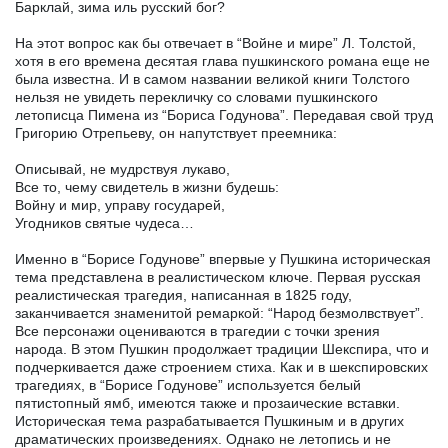
Барклай, зима иль русский бог?
На этот вопрос как бы отвечает в “Войне и мире” Л. Толстой,
хотя в его времена десятая глава пушкинского романа еще не
была известна. И в самом названии великой книги Толстого
нельзя не увидеть перекличку со словами пушкинского
летописца Пимена из “Бориса Годунова”. Передавая свой труд
Григорию Отрепьеву, он напутствует преемника:
Описывай, не мудрствуя лукаво,
Все то, чему свидетель в жизни будешь:
Войну и мир, управу государей,
Угодников святые чудеса…
Именно в “Борисе Годунове” впервые у Пушкина историческая
тема представлена в реалистическом ключе. Первая русская
реалистическая трагедия, написанная в 1825 году,
заканчивается знаменитой ремаркой: “Народ безмолвствует”.
Все персонажи оцениваются в трагедии с точки зрения
народа. В этом Пушкин продолжает традиции Шекспира, что и
подчеркивается даже строением стиха. Как и в шекспировских
трагедиях, в “Борисе Годунове” используется белый
пятистопный ямб, имеются также и прозаические вставки.
Историческая тема разрабатывается Пушкиным и в других
драматических произведениях. Однако не летопись и не