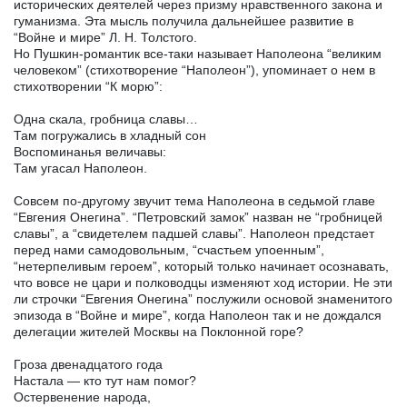
исторических деятелей через призму нравственного закона и
гуманизма. Эта мысль получила дальнейшее развитие в
“Войне и мире” Л. Н. Толстого.
Но Пушкин-романтик все-таки называет Наполеона “великим
человеком” (стихотворение “Наполеон”), упоминает о нем в
стихотворении “К морю”:
Одна скала, гробница славы…
Там погружались в хладный сон
Воспоминанья величавы:
Там угасал Наполеон.
Совсем по-другому звучит тема Наполеона в седьмой главе
“Евгения Онегина”. “Петровский замок” назван не “гробницей
славы”, а “свидетелем падшей славы”. Наполеон предстает
перед нами самодовольным, “счастьем упоенным”,
“нетерпеливым героем”, который только начинает осознавать,
что вовсе не цари и полководцы изменяют ход истории. Не эти
ли строчки “Евгения Онегина” послужили основой знаменитого
эпизода в “Войне и мире”, когда Наполеон так и не дождался
делегации жителей Москвы на Поклонной горе?
Гроза двенадцатого года
Настала — кто тут нам помог?
Остервенение народа,