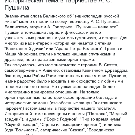
Историческая тема в творчестве А. С.
Пушкина
Знаменитые слова Белинского об “энциклопедии русской
жизни” можно отнести ко всему творчеству А. С. Пушкина.
Белинскому вторит и А. Григорьев: “Пушкин — наше все”.
Пушкин и тончайший лирик, и философ, и автор
увлекательных романов, и учитель гуманизма, и историк. Для
многих из нас интерес к истории начинается с чтения
“Капитанской дочки” или “Арапа Петра Великого”. Гринев и
Маша Миронова стали не только нашими спутниками и
друзьями, но и нравственными ориентирами.
Так получилось, что мое знакомство с героями В. Скотта,
самоотверженным Айвенго, отважным Квентином Дорвардом,
благородным Робом Роем состоялось позже чтения Пушкина,
и мне радостно было находить в них сходство с любимыми
героями нашего гения. Но пушкинское наследие более
многогранно в жанровом отношении. Не только
ориентированные на историческое предание баллады и
исторические романы (излюбленные жанры “шотландского
чародея”) встречаем мы в творчестве нашего писателя.
Исторической теме посвящены и поэмы (“Полтава”, “Медный
всадник”), и драмы (“Борис Годунов”, “Пир во время чумы”,
“Скупой рыцарь”, “Сцены из рыцарских времен”), и лирика
(ода “Вольность”, сатирические “Сказки”, “Бородинская