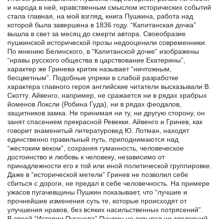
и народа в ней, нравственным смыслом исторических событий
стала главная, на мой взгляд, книга Пушкина, работа над
которой была завершена в 1836 году. “Капитанская дочка”
вышла в свет за месяц до смерти автора. Своеобразие
пушкинской исторической прозы недооценили современники.
По мнению Белинского, в “Капитанской дочке” изображены
“нравы русского общества в царствование Екатерины”,
характер же Гринева критик называет “ничтожным,
бесцветным”. Подобные упреки в слабой разработке
характера главного героя английские читатели высказывали В.
Скотту. Айвенго, например, не сражается ни в рядах храбрых
йоменов Локсли (Робина Гуда), ни в рядах феодалов,
защитников замка. Не принимая ни ту, ни другую сторону, он
занят спасением прекрасной Ревекки. Айвенго и Гринев, как
говорит знаменитый литературовед Ю. Лотман, находят
единственно правильный путь, приподнимаются над
“жестоким веком”, сохраняя гуманность, человеческое
достоинство и любовь к человеку, независимо от
принадлежности его к той или иной политической группировке.
Даже в “исторической метели” Гринев не позволил себе
сбиться с дороги, не предал в себе человечность. На примере
ужасов пугачевщины Пушкин показывает, что “лучшие и
прочнейшие изменения суть те, которые происходят от
улучшения нравов, без всяких насильственных потрясений”.
В своей “Истории Пугачева” Пушкин не скрывал ни злодеяний