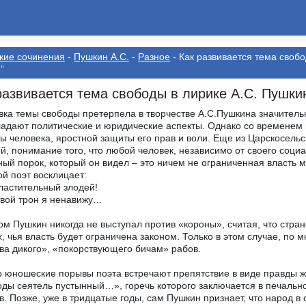
кие сочинения
-
Пушкин А.С.
-
Разное
- Как развивается тема свобо
”
развивается тема свободы в лирике А.С. Пушки
вка темы свободы претерпела в творчестве А.С.Пушкина значитель
адают политические и юридические аспекты. Однако со временем 
ы человека, яростной защиты его прав и воли. Еще из Царскосельс
й, понимание того, что любой человек, независимо от своего соц
ный порок, который он видел – это ничем не ограниченная власть 
й поэт восклицает:
астительный злодей!
твой трон я ненавижу…
ом Пушкин никогда не выступал против «короны», считая, что стр
, чья власть будет ограничена законом. Только в этом случае, по 
ва дикого», «покорствующего бичам» рабов.
 юношеские порывы поэта встречают препятствие в виде правды ж
ды сеятель пустынный…», горечь которого заключается в печально
в. Позже, уже в тридцатые годы, сам Пушкин признает, что народ в