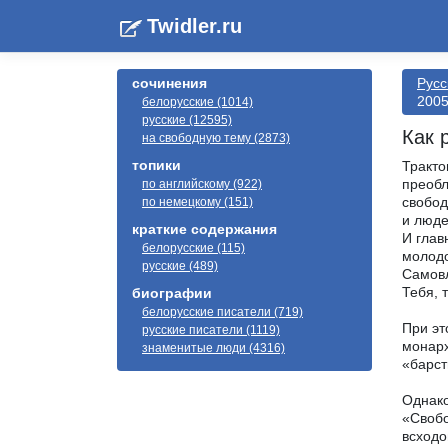
Twidler.ru
сочинения
Русс
2005
белорусские (1014)
русские (12595)
Как 
на свободную тему (2873)
топики
Тракто
преобл
по английскому (922)
свобод
по немецкому (151)
и люде
краткие содержания
И глав
белорусские (115)
молодо
русские (489)
Самовл
Тебя, 
биографии
белорусские писатели (719)
При эт
русские писатели (1119)
монарх
знаменитые люди (4316)
«барст
Однако
«Свобо
всходо