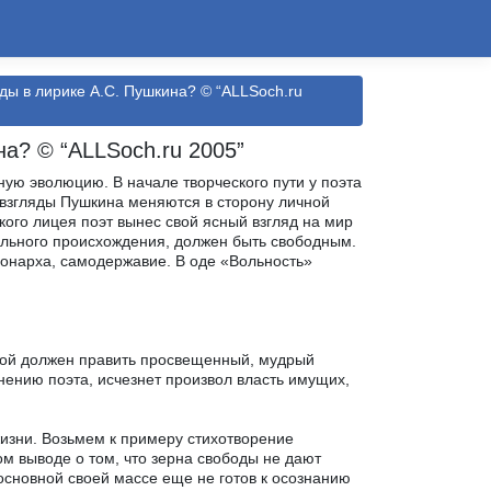
ды в лирике А.С. Пушкина? © “ALLSoch.ru
на? © “ALLSoch.ru 2005”
ную эволюцию. В начале творческого пути у поэта
взгляды Пушкина меняются в сторону личной
кого лицея поэт вынес свой ясный взгляд на мир
иального происхождения, должен быть свободным.
монарха, самодержавие. В оде «Вольность»
аной должен править просвещенный, мудрый
мнению поэта, исчезнет произвол власть имущих,
изни. Возьмем к примеру стихотворение
м выводе о том, что зерна свободы не дают
 основной своей массе еще не готов к осознанию