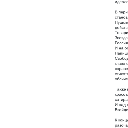
идеало
В пери
станов
Пушкин
действ
Товари
Звезда
Россия
И на о
Напиш
Свобод
главе 
справе
стихот
обличе
Также 
красот
сатира
И над 
Взойде
К конц
разоча