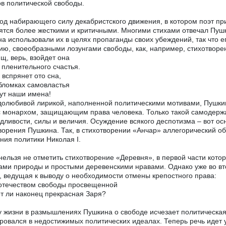
в политической свободы.
од набирающего силу декабристского движения, в котором поэт пр
ятся более жесткими и критичными. Многими стихами отвечал Пушк
а использовали их в целях пропаганды своих убеждений, так что 
ию, своеобразными лозунгами свободы, как, например, стихотворе
щ, верь, взойдет она
 пленительного счастья.
 вспрянет ото сна,
бломках самовластья
ут наши имена!
олюбивой лирикой, наполненной политическими мотивами, Пушкин
с монархом, защищающим права человека. Только такой самодерж
дливости, силы и величия. Осуждение всякого деспотизма – вот о
ворения Пушкина. Так, в стихотворении «Анчар» аллегорический об
ния политики Николая I.
нельзя не отметить стихотворение «Деревня», в первой части кот
ами природы и простыми деревенскими нравами. Однако уже во вт
, ведущая к выводу о необходимости отмены крепостного права:
отечеством свободы просвещенной
т ли наконец прекрасная Заря?
у жизни в размышлениях Пушкина о свободе исчезает политическая
ровался в недостижимых политических идеалах. Теперь речь идет 