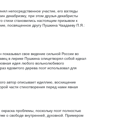
инял непосредственное участие, его взгляды
ин декабризму, при этом друзья-декабристы
его стихи становились настоящим призывом к
ние, посвященное другу Пушкина Чаадаеву П.Я.:
 показывал свое видение сильной России во
авец в лирике Пушкина олицетворял собой идеал
сновная идея любого вольнолюбивого
раз ядовитого дерева поэт использовал для
орого автор описывает идиллию, восхищение
орой части стихотворения перед нами явная
 окраска проблемы, поскольку поэт полностью
уже о свободе внутренней, духовной. Примером