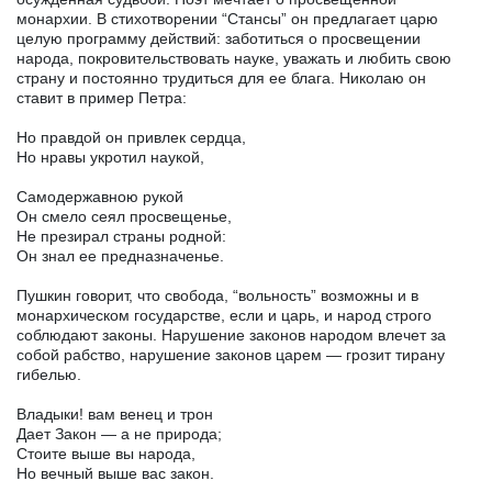
монархии. В стихотворении “Стансы” он предлагает царю
целую программу действий: заботиться о просвещении
народа, покровительствовать науке, уважать и любить свою
страну и постоянно трудиться для ее блага. Николаю он
ставит в пример Петра:
Но правдой он привлек сердца,
Но нравы укротил наукой,
Самодержавною рукой
Он смело сеял просвещенье,
Не презирал страны родной:
Он знал ее предназначенье.
Пушкин говорит, что свобода, “вольность” возможны и в
монархическом государстве, если и царь, и народ строго
соблюдают законы. Нарушение законов народом влечет за
собой рабство, нарушение законов царем — грозит тирану
гибелью.
Владыки! вам венец и трон
Дает Закон — а не природа;
Стоите выше вы народа,
Но вечный выше вас закон.