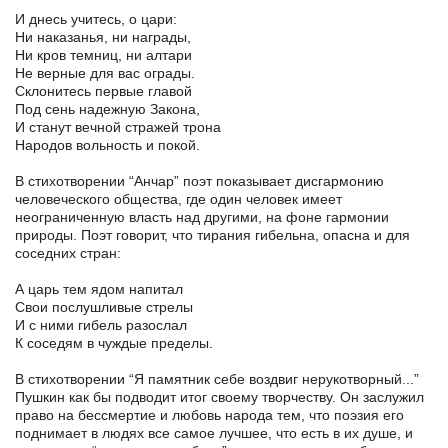
И днесь учитесь, о цари:
Ни наказанья, ни награды,
Ни кров темниц, ни алтари
Не верные для вас ограды.
Склонитесь первые главой
Под сень надежную Закона,
И станут вечной стражей трона
Народов вольность и покой.
В стихотворении “Анчар” поэт показывает дисгармонию
человеческого общества, где один человек имеет
неограниченную власть над другими, на фоне гармонии
природы. Поэт говорит, что тирания гибельна, опасна и для
соседних стран:
А царь тем ядом напитал
Свои послушливые стрелы
И с ними гибель разослал
К соседям в чуждые пределы.
В стихотворении “Я памятник себе воздвиг нерукотворный...”
Пушкин как бы подводит итог своему творчеству. Он заслужил
право на бессмертие и любовь народа тем, что поэзия его
поднимает в людях все самое лучшее, что есть в их душе, и