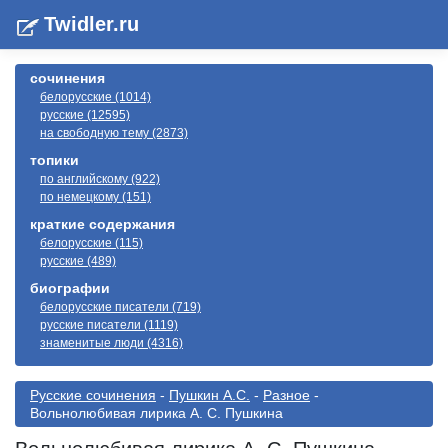
Twidler.ru
сочинения
белорусские (1014)
русские (12595)
на свободную тему (2873)
топики
по английскому (922)
по немецкому (151)
краткие содержания
белорусские (115)
русские (489)
биографии
белорусские писатели (719)
русские писатели (1119)
знаменитые люди (4316)
Русские сочинения
-
Пушкин А.С.
-
Разное
-
Вольнолюбивая лирика А. С. Пушкина