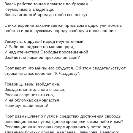
Здесь рабство тощее влачится по браздам
Неумолимого владельца.
Здесь тягостный ярем до гроба все влекут.
Стихотворение заканчивается призывом к царю уничтожить
рабство и дать русскому народу свободу и просвещение:
Увижу ль, о друзья! народ неугнетенный
И Рабство, падшее по манию царя,
И над отечеством Свободы просвещенной
Взойдет ли наконец прекрасная заря?
Поэт верит, что мечты его сбудутся. Об этом свидетельствуют
строки из стихотворения “К Чаадаеву”:
Товарищ, верь: взойдет она,
Звезда пленительного счастья,
Россия вспрянет ото сна,
И на обломках самовластья
Напишут наши имена!
Поэт размышляет о путях и средствах достижения свободы:
революционным путем, ценою крови или каким-либо иным?
Революционные взгляды формировались у поэта под
влиянием близких друзей: Чаадаева, Давыдова, Раевского,