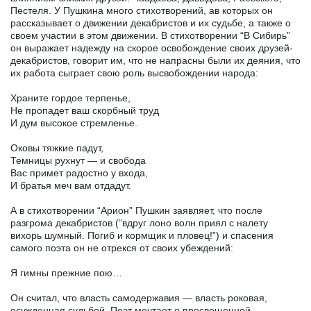
Пестеля. У Пушкина много стихотворений, ав которых он
рассказывает о движении декабристов и их судьбе, а также о
своем участии в этом движении. В стихотворении “В Сибирь”
он выражает надежду на скорое освобождение своих друзей-
декабристов, говорит им, что не напрасны были их деяния, что
их работа сыграет свою роль высвобождении народа:
Храните гордое терпенье,
Не пропадет ваш скорбный труд
И дум высокое стремленье.
Оковы тяжкие падут,
Темницы рухнут — и свобода
Вас примет радостно у входа,
И братья меч вам отдадут.
А в стихотворении “Арион” Пушкин заявляет, что после
разгрома декабристов (“вдруг лоно волн приял с налету
вихорь шумный. Погиб и кормщик и пловец!”) и спасения
самого поэта он не отрекся от своих убеждений:
Я гимны прежние пою…
Он считал, что власть самодержавия — власть роковая,
осужденная судьбой. Поэт мечтает о просвещенной