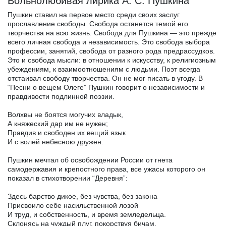
Вольнолюбивая лирика А. С. Пушкина
Пушкин ставил на первое место среди своих заслуг
прославление свободы. Свобода останется темой его
творчества на всю жизнь. Свобода для Пушкина — это прежде
всего личная свобода и независимость. Это свобода выбора
профессии, занятий, свобода от разного рода предрассудков.
Это и свобода мысли: в отношении к искусству, к религиозным
убеждениям, к взаимоотношениям с людьми. Поэт всегда
отстаивал свободу творчества. Он не мог писать в угоду. В
“Песни о вещем Олеге” Пушкин говорит о независимости и
правдивости подлинной поэзии.
Волхвы не боятся могучих владык,
А княжеский дар им не нужен;
Правдив и свободен их вещий язык
И с волей небесною дружен.
Пушкин мечтал об освобождении России от гнета
самодержавия и крепостного права, все ужасы которого он
показал в стихотворении “Деревня”:
Здесь барство дикое, без чувства, без закона
Присвоило себе насильственной лозой
И труд, и собственность, и время земледельца.
Склонясь на чуждый плуг, покорствуя бичам,