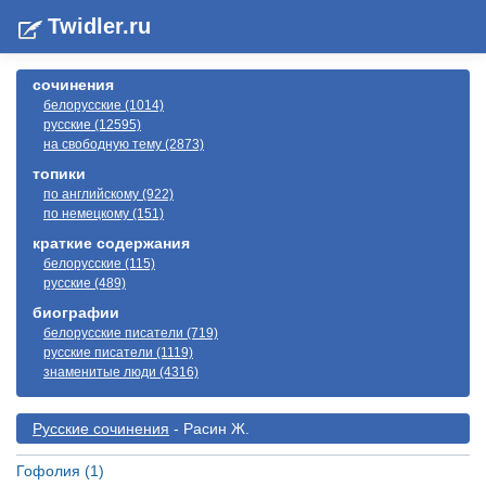
Twidler.ru
сочинения
белорусские (1014)
русские (12595)
на свободную тему (2873)
топики
по английскому (922)
по немецкому (151)
краткие содержания
белорусские (115)
русские (489)
биографии
белорусские писатели (719)
русские писатели (1119)
знаменитые люди (4316)
Русские сочинения
- Расин Ж.
Гофолия (1)