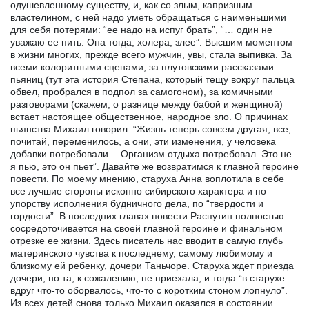
одушевленному существу, и, как со злым, капризным
властелином, с ней надо уметь обращаться с наименьшими
для себя потерями: “ее надо на испуг брать”, “… один не
уважаю ее пить. Она тогда, холера, злее”. Высшим моментом
в жизни многих, прежде всего мужчин, увы, стала выпивка. За
всеми колоритными сценами, за плутовскими рассказами
пьяниц (тут эта история Степана, который тещу вокруг пальца
обвел, пробрался в подпол за самогоном), за комичными
разговорами (скажем, о разнице между бабой и женщиной)
встает настоящее общественное, народное зло. О причинах
пьянства Михаил говорил: “Жизнь теперь совсем другая, все,
почитай, переменилось, а они, эти изменения, у человека
добавки потребовали… Организм отдыха потребовал. Это не
я пью, это он пьет”. Давайте же возвратимся к главной героине
повести. По моему мнению, старуха Анна воплотила в себе
все лучшие стороны исконно сибирского характера и по
упорству исполнения будничного дела, по “твердости и
гордости”. В последних главах повести Распутин полностью
сосредоточивается на своей главной героине и финальном
отрезке ее жизни. Здесь писатель нас вводит в самую глубь
материнского чувства к последнему, самому любимому и
близкому ей ребенку, дочери Таньчоре. Старуха ждет приезда
дочери, но та, к сожалению, не приехала, и тогда “в старухе
вдруг что-то оборвалось, что-то с коротким стоном лопнуло”.
Из всех детей снова только Михаил оказался в состоянии