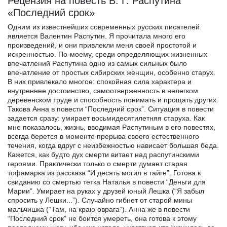
Рецензия на повесть В. Г. Распутина
«Последний срок»
Одним из известнейших современных русских писателей
является Валентин Распутин. Я прочитала много его
произведений, и они привлекли меня своей простотой и
искренностью. По-моему, среди определяющих жизненных
впечатлений Распутина одно из самых сильных было
впечатление от простых сибирских женщин, особенно старух.
В них привлекало многое: спокойная сила характера и
внутреннее достоинство, самоотверженность в нелегком
деревенском труде и способность понимать и прощать других.
Такова Анна в повести “Последний срок”. Ситуация в повести
задается сразу: умирает восьмидесятилетняя старуха. Как
мне показалось, жизнь, вводимая Распутиным в его повестях,
всегда берется в моменте прерыва своего естественного
течения, когда вдруг с неизбежностью нависает большая беда.
Кажется, как будто дух смерти витает над распутинскими
героями. Практически только о смерти думает старая
тофамарка из рассказа “И десять могил в тайге”. Готова к
свиданию со смертью тетка Наталья в повести “Деньги для
Марии”. Умирает на руках у друзей юный Лешка (“Я забыл
спросить у Лешки...”). Случайно гибнет от старой мины
мальчишка (“Там, на краю оврага”). Анна же в повести
“Последний срок” не боится умереть, она готова к этому