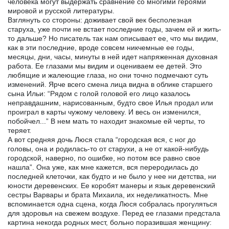
человека могут выдержать сравнение со многими героями
мировой и русской литературы.
Взглянуть со стороны: доживает свой век бесполезная
старуха, уже почти не встает последние годы, зачем ей и жить-
то дальше? Но писатель так нам описывает ее, что мы видим,
как в эти последние, вроде совсем никчемные ее годы,
месяцы, дни, часы, минуты в ней идет напряженная духовная
работа. Ее глазами мы видим и оцениваем ее детей. Это
любящие и жалеющие глаза, но они точно подмечают суть
изменений. Ярче всего смена лица видна в облике старшего
сына Ильи: “Рядом с голой головой его лицо казалось
неправдашним, нарисованным, будто свое Илья продал или
проиграл в карты чужому человеку. И весь он изменился,
побойчел...” В нем мать то находит знакомые ей черты, то
теряет.
А вот средняя дочь Люся стала “городская вся, с ног до
головы, она и родилась-то от старухи, а не от какой-нибудь
городской, наверно, по ошибке, но потом все равно свое
нашла”. Она уже, как мне кажется, вся переродилась до
последней клеточки, как будто и не было у нее ни детства, ни
юности деревенских. Ее коробят манеры и язык деревенский
сестры Варвары и брата Михаила, их неделикатность. Мне
вспоминается одна сцена, когда Люся собралась прогуляться
для здоровья на свежем воздухе. Перед ее глазами предстала
картина некогда родных мест, больно поразившая женщину: