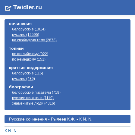
Twidler.ru
сочинения
белорусские (1014)
русские (12595)
на свободную тему (2873)
топики
по английскому (922)
по немецкому (151)
краткие содержания
белорусские (115)
русские (489)
биографии
белорусские писатели (719)
русские писатели (1119)
знаменитые люди (4316)
Русские сочинения
-
Рылеев К.Ф.
- К N. N.
К N. N.