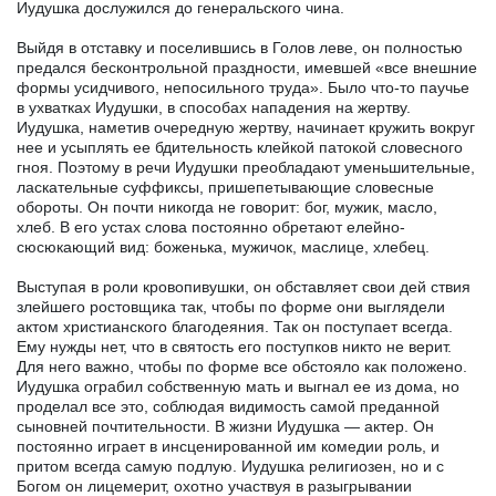
Иудушка дослужился до генеральского чина.
Выйдя в отставку и поселившись в Голов леве, он полностью
предался бесконтрольной праздности, имевшей «все внешние
формы усидчивого, непосильного труда». Было что-то паучье
в ухватках Иудушки, в способах нападения на жертву.
Иудушка, наметив очередную жертву, начинает кружить вокруг
нее и усыплять ее бдительность клейкой патокой словесного
гноя. Поэтому в речи Иудушки преобладают уменьшительные,
ласкательные суффиксы, пришепетывающие словесные
обороты. Он почти никогда не говорит: бог, мужик, масло,
хлеб. В его устах слова постоянно обретают елейно-
сюсюкающий вид: боженька, мужичок, маслице, хлебец.
Выступая в роли кровопивушки, он обставляет свои дей ствия
злейшего ростовщика так, чтобы по форме они выглядели
актом христианского благодеяния. Так он поступает всегда.
Ему нужды нет, что в святость его поступков никто не верит.
Для него важно, чтобы по форме все обстояло как положено.
Иудушка ограбил собственную мать и выгнал ее из дома, но
проделал все это, соблюдая видимость самой преданной
сыновней почтительности. В жизни Иудушка — актер. Он
постоянно играет в инсценированной им комедии роль, и
притом всегда самую подлую. Иудушка религиозен, но и с
Богом он лицемерит, охотно участвуя в разыгрывании