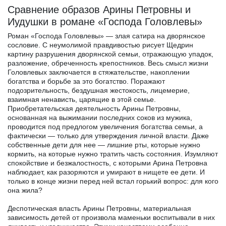
Сравнение образов Арины Петровны и
Иудушки в романе «Господа Головлевы»
Роман «Господа Головлевы» — злая сатира на дворянское
сословие. С неумолимой правдивостью рисует Щедрин
картину разрушения дворянской семьи, отражающую упадок,
разложение, обреченность крепостников. Весь смысл жизни
Головлевых заключается в стяжательстве, накоплении
богатства и борьбе за это богатство. Поражают
подозрительность, бездушная жестокость, лицемерие,
взаимная ненависть, царящие в этой семье.
Приобретательская деятельность Арины Петровны,
основанная на выжимании последних соков из мужика,
проводится под предлогом увеличения богатства семьи, а
фактически — только для утверждения личной власти. Даже
собственные дети для нее — лишние рты, которые нужно
кормить, на которые нужно тратить часть состояния. Изумляют
спокойствие и безжалостность, с которыми Арина Петровна
наблюдает, как разоряются и умирают в нищете ее дети. И
только в конце жизни перед ней встал горький вопрос: для кого
она жила?
Деспотическая власть Арины Петровны, материальная
зависимость детей от произвола маменьки воспитывали в них