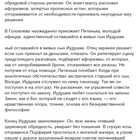
обрядовой стороны религии. Он знает массу расхожих
афоризмов, затертых прописных истин, которыми
отгораживается от необходимости принимать неугодные ему
решения.
В Головлево неожиданно приезжает Петенька, молодой
офицер, единственный оставшийся в живых сын Иудушки.
ный оставшийся в живых сын Иудушки. Отец заранее решает:
если сын приехал за деньгами, отказать. Он репетирует сцену
предстоящего разговора, подбирает афоризмы, от которых,
как от непробиваемой брони, отскакивают все резоны. Не
получив от отца помощи, Петенька погибает. Когда при
аналогичных обстоятельствах застрелился старший его сын,
Володя, Иудушка отслужил по нему панихиду. Так же он
поступил и на этот раз. Ни раскаяния, ни угрызений совести:
он поступил по закону. Иудушка любит ссылаться на законы.
Закон, как и Бог, который не сходит с его языка, — его
нравственная опора, точнее, основа его безнравственной
философии.
Конец Иудушки закономерен. Он, всю жизнь чтивший
церковную обрядность, умирает без покаяния. В глухую ночь
отправился Порфирий проститься с могилой матери, а утром
нашли у дороги засыпанный мокрым снегом окоченевший