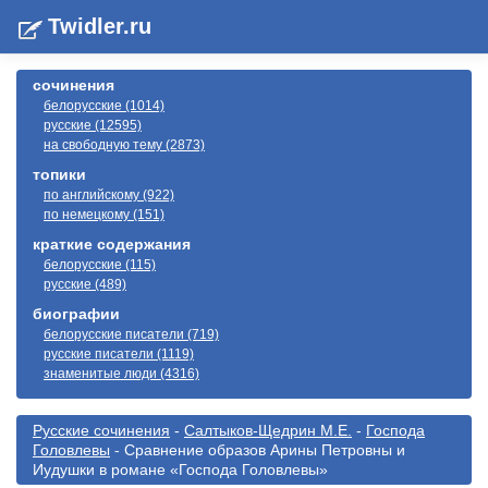
Twidler.ru
сочинения
белорусские (1014)
русские (12595)
на свободную тему (2873)
топики
по английскому (922)
по немецкому (151)
краткие содержания
белорусские (115)
русские (489)
биографии
белорусские писатели (719)
русские писатели (1119)
знаменитые люди (4316)
Русские сочинения
-
Салтыков-Щедрин М.Е.
-
Господа
Головлевы
- Сравнение образов Арины Петровны и
Иудушки в романе «Господа Головлевы»