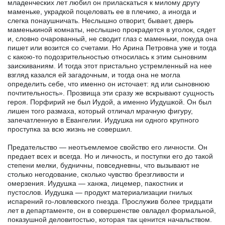
младенческих лет любил он приласкаться к милому другу
маменьке, украдкой поцеловать ее в плечико, а иногда и
слегка понаушничать. Неслышно отворит, бывает, дверь
маменькиной комнаты, неслышно прокрадется в уголок, сядет
и, словно очарованный, не сводит глаз с маменьки, покуда она
пишет или возится со счетами. Но Арина Петровна уже и тогда
с какою-то подозрительностью относилась к этим сыновним
заискиваниям. И тогда этот пристально устремленный на нее
взгляд казался ей загадочным, и тогда она не могла
определить себе, что именно он источает: яд или сыновнюю
почтительность». Прозвища эти сразу же вскрывают сущность
героя. Порфирий не был Иудой, а именно Иудушкой. Он был
лишен того размаха, который отличал мрачную фигуру,
запечатленную в Евангелии. Иудушка ни одного крупного
проступка за всю жизнь не совершил.
Предательство — неотъемлемое свойство его личности. Он
предает всех и всегда. Но и личность, и поступки его до такой
степени мелки, будничны, повседневны, что вызывают не
столько негодование, сколько чувство брезгливости и
омерзения. Иудушка — ханжа, лицемер, пакостник и
пустослов. Иудушка — продукт материализации гнилых
испарений го-ловлевского гнезда. Прослужив более тридцати
лет в департаменте, он в совершенстве овладел формальной,
показушной деловитостью, которая так ценится начальством.