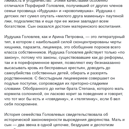
лживость и угодничество. Этими качествами особенно
отличался Порфирий Головлев, получивший от других членов
семьи прозвища «Иудушка» и «кровопивушка». Иудушка с
детских лет сумел опутать «милого друга маменьку» паутиной
лжи, подхалимства и еще при ее жизни завладел всем
богатством. Сын оказался достоин материнского воспитания.
Иудушка Головлев, как и Арина Петровна, — это литературный
тип, в котором с наибольшей силой сконцентрированы черты
хищника, паразита, лицемера, это обобщение пороков всего
класса собственников. Иудушка Головлев действует только «по
закону», потому что законы, существовавшие как до реформы,
так и в пореформенное время, позволяют ему безнаказанно
высасывать кровь из бесправных крестьян, доводить до
самоубийства собственных детей, обирать и разорять
родственников. С бесстыдным лицемерием совершает он
подлые поступки, сопровождая их приторно-сладкими
словами. Обобранного до нитки брата Степана, которого мать
кормила солониной, он ласково корит за поведение и говорит,
что тот мог бы есть и «говядинку», и «телятинку», если б вел
себя поскромнее.
История семейства Головлевых свидетельствовала об
исторической закономерности вырождения дворянства. Мать и
сын — два звена в одной цепочке, бездушие и деспотизм