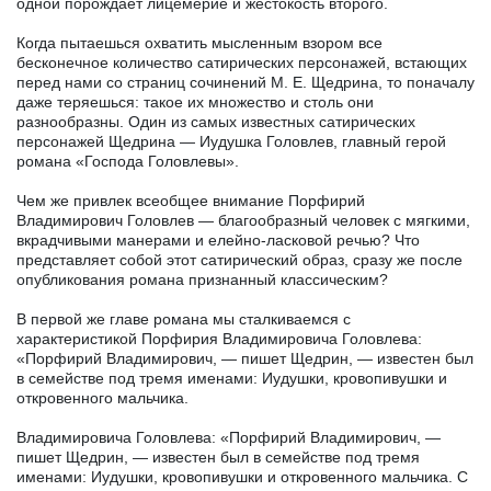
одной порождает лицемерие и жестокость второго.
Когда пытаешься охватить мысленным взором все
бесконечное количество сатирических персонажей, встающих
перед нами со страниц сочинений М. Е. Щедрина, то поначалу
даже теряешься: такое их множество и столь они
разнообразны. Один из самых известных сатирических
персонажей Щедрина — Иудушка Головлев, главный герой
романа «Господа Головлевы».
Чем же привлек всеобщее внимание Порфирий
Владимирович Головлев — благообразный человек с мягкими,
вкрадчивыми манерами и елейно-ласковой речью? Что
представляет собой этот сатирический образ, сразу же после
опубликования романа признанный классическим?
В первой же главе романа мы сталкиваемся с
характеристикой Порфирия Владимировича Головлева:
«Порфирий Владимирович, — пишет Щедрин, — известен был
в семействе под тремя именами: Иудушки, кровопивушки и
откровенного мальчика.
Владимировича Головлева: «Порфирий Владимирович, —
пишет Щедрин, — известен был в семействе под тремя
именами: Иудушки, кровопивушки и откровенного мальчика. С