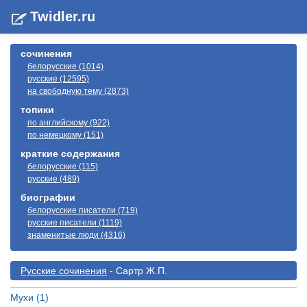
Twidler.ru
сочинения
белорусские (1014)
русские (12595)
на свободную тему (2873)
топики
по английскому (922)
по немецкому (151)
краткие содержания
белорусские (115)
русские (489)
биографии
белорусские писатели (719)
русские писатели (1119)
знаменитые люди (4316)
Русские сочинения
- Сартр Ж.П.
Мухи (1)