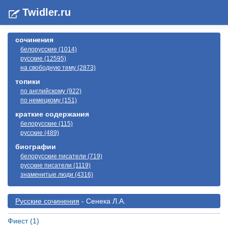
Twidler.ru
сочинения
белорусские (1014)
русские (12595)
на свободную тему (2873)
топики
по английскому (922)
по немецкому (151)
краткие содержания
белорусские (115)
русские (489)
биографии
белорусские писатели (719)
русские писатели (1119)
знаменитые люди (4316)
Русские сочинения
- Сенека Л.А.
Фиест (1)