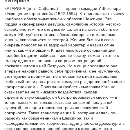
Катарина
КАТАРИНА (англ. Catharina) — героиня комедии У.Шекспира
«Укрощение строптивой» (1592-1594). К. принадлежит к числу
наиболее обаятельных женских образов Шекспира. Это
гордая и своенравная девушка, самолюбие которой жестоко
оскорблено тем, что отец всеми силами пытается сбыть ее
замуж. Ей глубоко противны бесхарактерные и манерные
юноши, увивающиеся за сестрой. Женихи Бьянки в свою
очередь поносят ее за вздорный характер и называют не
иначе, как «чертовкой». К. дает некоторые основания для
подобной оценки: избивает тихоню-сестру, ломает лютню о
голову одного из женихов и встречает затрещиной
посватавшегося к ней Петруччо. Но в лице последнего она
впервые находит равного себе противника; к ее изумлению,
этот мужчина принимает по отношению к ней насмешливо-
любовный тон и разыгрывает комедию рыцарственной защиты
прекрасной дамы. Привычная грубость «милашки Кэт» не
оказывает на него никакого воздействия: сыграв
стремительную свадьбу, он быстро добивается своего — в
конце пьесы К. не только оказывается самой послушной
супругой, но еще и произносит речь во славу женской
покорности. Такая трансформация К. воспринималась по-
разному как современниками Шекспира, так и
исследователями его творчества: одни упрекали драматурга в
чисто средневековом пренебрежении к женщинам, зато