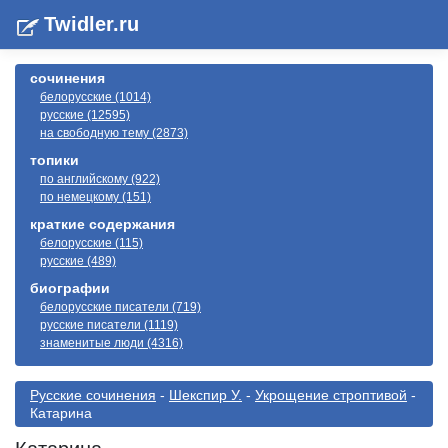
Twidler.ru
сочинения
белорусские (1014)
русские (12595)
на свободную тему (2873)
топики
по английскому (922)
по немецкому (151)
краткие содержания
белорусские (115)
русские (489)
биографии
белорусские писатели (719)
русские писатели (1119)
знаменитые люди (4316)
Русские сочинения
-
Шекспир У.
-
Укрощение строптивой
-
Катарина