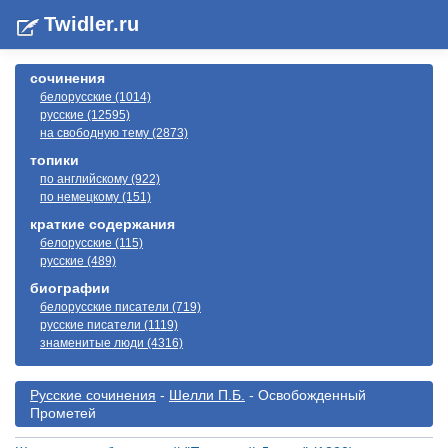
Twidler.ru
сочинения
белорусские (1014)
русские (12595)
на свободную тему (2873)
топики
по английскому (922)
по немецкому (151)
краткие содержания
белорусские (115)
русские (489)
биографии
белорусские писатели (719)
русские писатели (1119)
знаменитые люди (4316)
Русские сочинения
-
Шелли П.Б.
- Освобожденный
Прометей