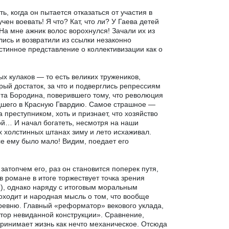
, когда он пытается отказаться от участия в
ен воевать! Я что? Кат, что ли? У Гаева детей
На мне ажник волос ворохнулся! Зачали их из
лись и возвратили из ссылки незаконно
истинное представление о коллективизации как о
х кулаков — то есть великих тружеников,
рый достаток, за что и подверглись репрессиям
ита Бородина, поверившего тому, что революция
дшего в Красную Гвардию. Самое страшное —
преступником, хоть и признает, что хозяйство
ой… И начал богатеть, несмотря на наши
х холстинных штанах зиму и лето исхаживал.
се ему было мало! Видим, поедает его
затопчем его, раз он становится поперек путя,
 романе в итоге торжествует точка зрения
»), однако наряду с итоговым моральным
оходит и народная мысль о том, что вообще
еревню. Главный «реформатор» векового уклада,
тор невиданной конструкции». Сравнение,
принимает жизнь как нечто механическое. Отсюда