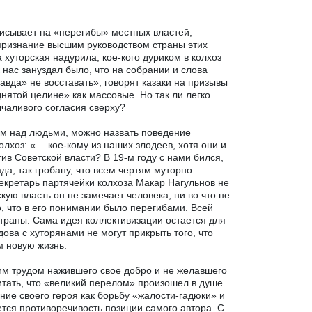
исывает на «перегибы» местных властей,
признание высшим руководством страны этих
 хуторская надурила, кое-кого дуриком в колхоз
нас зануздал было, что на собрании и слова
авда» не восставать», говорят казаки на призывы
нятой целине» как массовые. Но так ли легко
лчаливого согласия сверху?
м над людьми, можно назвать поведение
олхоз: «… кое-кому из наших злодеев, хотя они и
тив Советской власти? В 19-м году с нами бился,
ада, так гробану, что всем чертям муторно
Секретарь партячейки колхоза Макар Нагульнов не
ую власть он не замечает человека, ни во что не
о, что в его понимании было перегибами. Всей
траны. Сама идея коллективизации остается для
ова с хуторянами не могут прикрыть того, что
м новую жизнь.
им трудом нажившего свое добро и не желавшего
итать, что «великий перелом» произошел в душе
ение своего героя как борьбу «жалости-гадюки» и
ется противоречивость позиции самого автора. С