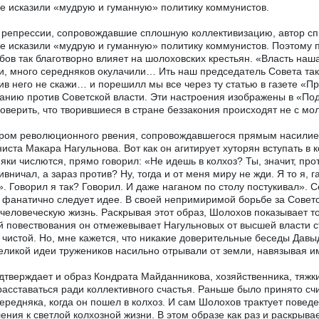
е исказили «мудрую и гуманную» политику коммунистов.
 репрессии, сопровождавшие сплошную коллективизацию, автор сп
е исказили «мудрую и гуманную» политику коммунистов. Поэтому 
бов так благотворно влияет на шолоховских крестьян. «Власть наша
и, много середняков окулачили… Ить наш председатель Совета так 
ив него не скажи… и порешилл мы все через ту статью в газете «Пр
танию против Советской власти. Эти настроения изображены в «Под
оверить, что творившиеся в стране беззакония происходят не с мо
ом революционного рвения, сопровождавшегося прямым насилие
иста Макара Нагульнова. Вот как он агитирует хуторян вступать в к
яки числются, прямо говорил: «Не идешь в колхоз? Ты, значит, про
ивничал, а зараз против? Ну, тогда и от меня миру не жди. Я то я, г
». Говорил я так? Говорил. И даже наганом по столу постукивал». 
 фанатично следует идее. В своей непримиримой борьбе за Советск
 человеческую жизнь. Раскрывая этот образ, Шолохов показывает т
й повествования он отмежевывает Нагульновых от высшей власти с
 чистой. Но, мне кажется, что никакие доверительные беседы Давыд
еликой идеи тружеников насильно отрывали от земли, навязывая и
дтверждает и образ Кондрата Майданникова, хозяйственника, тяжк
расставаться ради коллективного счастья. Раньше было принято сч
середняка, когда он пошел в колхоз. И сам Шолохов трактует повед
ения к светлой колхозной жизни. В этом образе как раз и раскрыва