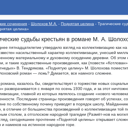
кие сочинения
-
Шолохов М.А.
-
Поднятая целина
- Трагические су
днятая целина»
ические судьбы крестьян в романе М. А. Шолох
нее пятнадцатилетие утвердило взгляд на коллективизацию как н
вестен насильственный характер коллективизации, унесшей милли
енному материальному и духовному оскудению деревни. Об этом с
и, и такие художественные произведения, как (повести «Котлован»
гнедых» В. Тендрякова. «Поднятую целину» М. Шолохова поместить 
лоховский роман — ложь? Думается, все намного сложнее.
романа, казалось бы, свидетельствует о торжестве новых социаль
» разворачивается с января по осень 1930 года, и за этот ничтожн
тивизации, главной из которых являлось создание «нового человек
енности. Последние страницы произведения говорят об успехах, с
яне по собственному почину приводят в порядок школу, Майданнико
, в отличие от большинства произведений о коллективизации той 
ным столом, а отголоском народной трагедии (Размёт-нов на могил
гляд, сегодняшнее прочтение «Поднятой целины» открывает слож
 и намеков на истинное народное горе.