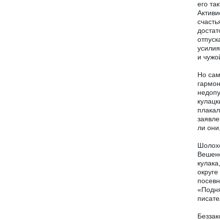
его та
Активи
счасть
достат
отпуск
усилия
и чужо
Но сам
гармон
недопу
кулацк
плакал
заявле
ли они
Шолохо
Вешенс
кулака
округе
посевн
«Подня
писате
Беззак