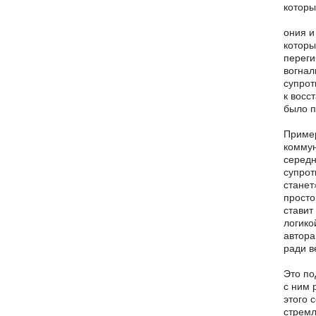
которы
ония и
которы
переги
вогнал
супрот
к восс
было п
Пример
коммун
середн
супрот
станет
просто
ставит
логико
автора
ради в
Это по
с ним 
этого 
стремл