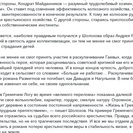
стороны, Кондрат Майданников — разумный трудолюбивый хозяин,
». Он ставит под сомнение эффективность колхозного хозяйства, п
 заинтересованности в конечном результате. К тому же колхозом р
и крестьянского хозяйства. С другой стороны, стараясь приспособ
а собственнические инстинкты.
жется, наиболее правдивым получился у Шолохова образ Андрея Р
й в святость идеи коллективизации, он тем не менее не смог приня
 страдания детей.
 не менее не смог принять участие в раскулачивании Гаевых, когда
енность героя, которая расценивалась советской критикой как его 
айшей трагедией этого человека. И в конце концов чуткость, добро
ходит в сельсовет со словами: «Больше не работаю… Раскулачиват
 романа Разметнов не погибает, как Давыдов и Нагульнов. В нем б
не изменил ни себе, ни своим односельчанам.
в Гремячем Логу во время «великого перелома» показана далекой 
ли свое вольнолюбие, характер, гордую, смелую натуру. Огромное 
ит деревню в состояние постоянной напряженности. «Жизнь в Грем
трудным препятствием», — пишет Шолохов. На примере Гремячего Л
и отразились на судьбах всего российского крестьянства. Правда, 
ельства, но не его трагические последствия. И все же мы отдаем 
зить в романе потерю крестьянством веры в стабильность жизни, в
 на земле.