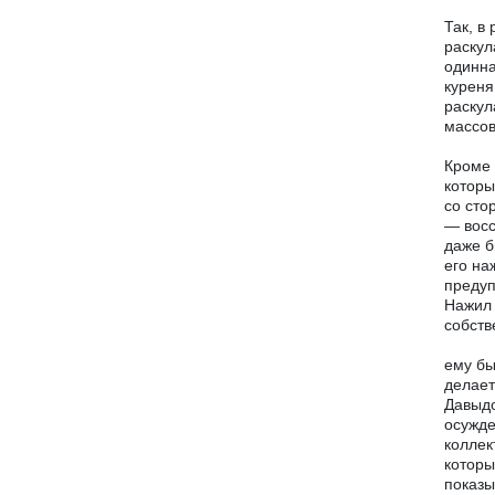
Так, в
раскул
одинна
куреня
раскул
массов
Кроме 
которы
со сто
— восс
даже б
его на
предуп
Нажил 
собств
ему бы
делает
Давыдо
осужде
коллек
которы
показы