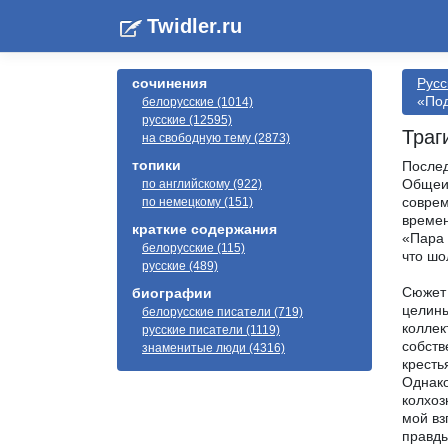
Twidler.ru
сочинения
Русс
«По
белорусские (1014)
русские (12595)
Траг
на свободную тему (2873)
топики
Послед
Общеиз
по английскому (922)
соврем
по немецкому (151)
времен
краткие содержания
«Пара 
белорусские (115)
что шо
русские (489)
Сюжет 
биографии
целины
белорусские писатели (719)
коллек
русские писатели (1119)
собств
знаменитые люди (4316)
кресть
Однако
колхоз
мой вз
правды