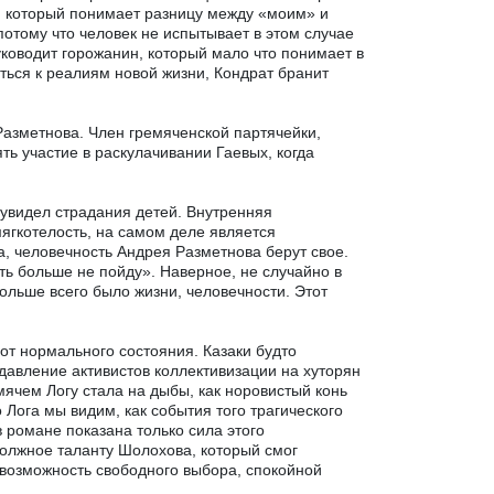
 который понимает разницу между «моим» и
отому что человек не испытывает в этом случае
уководит горожанин, который мало что понимает в
иться к реалиям новой жизни, Кондрат бранит
азметнова. Член гремяченской партячейки,
ть участие в раскулачивании Гаевых, когда
 увидел страдания детей. Внутренняя
мягкотелость, на самом деле является
та, человечность Андрея Разметнова берут свое.
ь больше не пойду». Наверное, не случайно в
ольше всего было жизни, человечности. Этот
от нормального состояния. Казаки будто
давление активистов коллективизации на хуторян
ячем Логу стала на дыбы, как норовистый конь
ога мы видим, как события того трагического
в романе показана только сила этого
должное таланту Шолохова, который смог
 возможность свободного выбора, спокойной