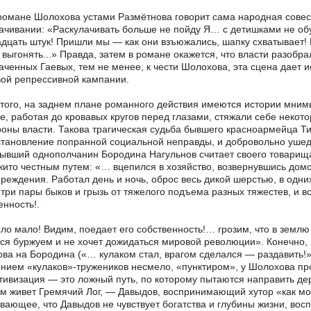
 романе Шолохова устами Размётнова говорит сама народная совесть
ачивании: «Раскулачивать больше не пойду Я… с детишками не обуч
дцать штук! Пришли мы — как они взъюжались, шапку схватывает! 
 выгонять...» Правда, затем в романе окажется, что власти разобра
аченных Гаевых, тем не менее, к чести Шолохова, эта сцена дает 
ой репрессивной кампании.
того, на заднем плане романного действия имеются истории мнимы
е, работая до кровавых кругов перед глазами, стяжали себе некото
роны власти. Такова трагическая судьба бывшего красноармейца Т
тановление попранной социальной неправды, и добровольно уше
ывший однополчанин Бородина Нагульнов считает своего товарища 
жито честным путем: «… вцепился в хозяйство, возвернувшись дом
реждения. Работал день и ночь, оброс весь дикой шерстью, в одни
три пары быков и грызь от тяжелого подъема разных тяжестев, и в
енность!.
ло мало! Видим, поедает его собственность!… грозим, что в землю 
ся буржуем и не хочет дожидаться мировой революции». Конечно, в
ва на Бородина («… кулаком стал, врагом сделался — раздавить!
нием «кулаков»-тружеников несмело, «пунктиром», у Шолохова пр
тивизация — это ложный путь, по которому пытаются направить д
м живет Гремячий Лог, — Давыдов, воспринимающий хутор «как мо
вающее, что Давыдов не чувствует богатства и глубины жизни, вос