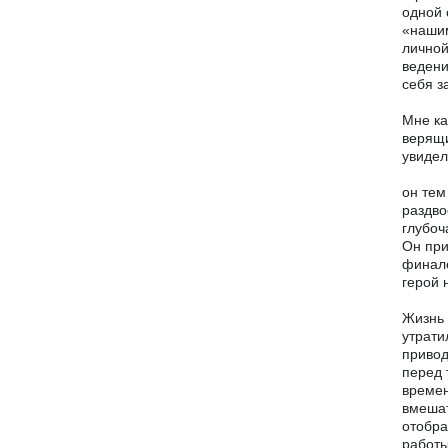
одной 
«нашим
личной
ведени
себя з
Мне ка
верящи
увидел
он тем
раздво
глубоч
Он при
финале
герой 
Жизнь 
утрати
привод
перед 
времен
вмешат
отобра
работы