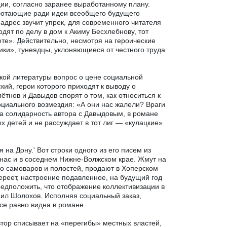
ции, согласно заранее выработанному плану.
ботающие ради идеи всеобщего будущего
 адрес звучит упрек, для современного читателя
дят по делу в дом к Акиму Бесхлебнову, тот
ете». Действительно, несмотря на героические
ики», тунеядцы, уклоняющиеся от честного труда
кой литературы вопрос о цене социальной
ский, герои которого приходят к выводу о
ётнов и Давыдов спорят о том, как относиться к
циального возмездия: «А они нас жалели? Враги
на солидарность автора с Давыдовым, в романе
х детей и не рассуждает в тот лиг — «кулацкие»
на Дону.' Вот строки одного из его писем из
у нас и в соседнем Нижне-Волжском крае. Жмут на
 до самоваров и полостей, продают в Хоперском
ереет, настроение подавленное, на будущий год
едположить, что отображение коллективизации в
аил Шолохов. Исполняя социальный заказ,
се равно видна в романе.
тор списывает на «перегибы» местных властей,