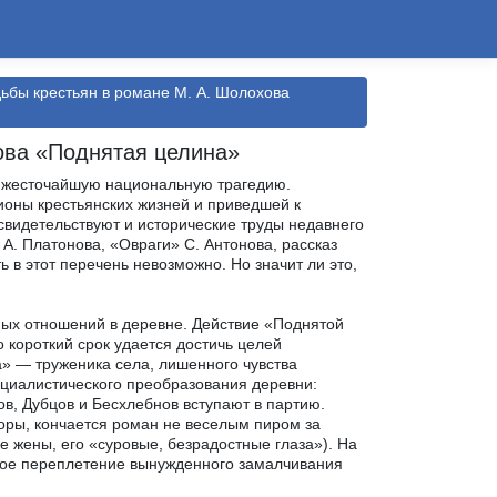
дьбы крестьян в романе М. А. Шолохова
ова «Поднятая целина»
а жесточайшую национальную трагедию.
оны крестьянских жизней и приведшей к
видетельствуют и исторические труды недавнего
 А. Платонова, «Овраги» С. Антонова, рассказ
в этот перечень невозможно. Но значит ли это,
ных отношений в деревне. Действие «Поднятой
о короткий срок удается достичь целей
а» — труженика села, лишенного чувства
оциалистического преобразования деревни:
в, Дубцов и Бесхлебнов вступают в партию.
поры, кончается роман не веселым пиром за
е жены, его «суровые, безрадостные глаза»). На
ное переплетение вынужденного замалчивания