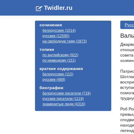
Twidler.ru
сочинения
Русс
белорусские (1014)
Валь
русские (12595)
на свободную тему (2873)
Джарви
топики
отноше
совета
по английскому (922)
хозяин
по немецкому (151)
краткие содержания
Патрио
белорусские (115)
Шотлан
русские (489)
воспри
вступа
биографии
помога
белорусские писатели (719)
трудну
русские писатели (1119)
знаменитые люди (4316)
Роб Ро
превыш
сподви
находи
легенд