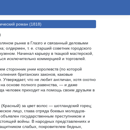
ический роман (1818)
)
оляном рынке в Глазго и связанный деловыми
; олдермен, т. е. старший советник городского
кузеном. Начинал карьеру в ткацкой мастерской,
ться исключительно коммерцией и торговлей.
ем сторонник унии королевств (по которой
олнения британских законов, каковые
 Утверждает, что не любит англичан, хотя охотно
 на основе полного равенства, — и даже
огда человек приходит на помощь своим друзьям в
 (Красный) за цвет волос — шотландский горец;
ческое лицо, глава отряда боевых молодцов-
 объявлен государственным преступником и
настоящей войны. В народных представлениях и
 защитником слабых, покровителем бедных,