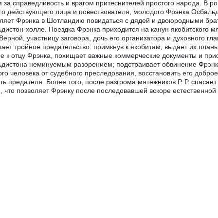
 за справедливость и врагом притеснителей простого народа. В ро
го действующего лица и повествователя, молодого Фрэнка Осбальд
ляет Фрэнка в Шотландию повидаться с дядей и двоюродными бр
дистон-холле. Поездка Фрэнка приходится на канун якобитского мя
Верной, участницу заговора, дочь его организатора и духовного г
ает тройное предательство: примкнув к якобитам, выдает их планы
е к отцу Фрэнка, похищает важные коммерческие документы и присв
дистона неминуемым разорением; подстраивает обвинение Фрэнка 
го человека от судебного преследования, восстановить его добро
ть предателя. Более того, после разгрома мятежников Р. Р. спасает 
, что позволяет Фрэнку после последовавшей вскоре естественной