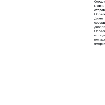
борцом
главно
отправ
Осбаль
Диану 
соверш
довери
Осбаль
молодо
покара
смерти