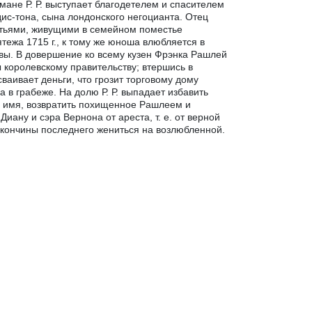
мане Р. Р. выступает благодетелем и спасителем
ис-тона, сына лондонского негоцианта. Отец
атьями, живущими в семейном поместье
тежа 1715 г., к тому же юноша влюбляется в
лавы. В довершение ко всему кузен Фрэнка Рашлей
 королевскому правительству; втершись в
аивает деньги, что грозит торговому дому
в грабеже. На долю Р. Р. выпадает избавить
е имя, возвратить похищенное Рашлеем и
Диану и сэра Вернона от ареста, т. е. от верной
 кончины последнего жениться на возлюбленной.