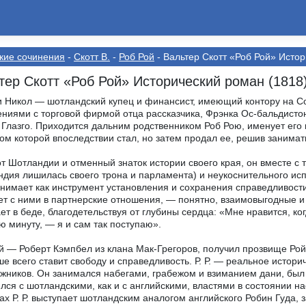
кие сочинения
-
Скотт В.
-
Роб Рой
- Вальтер Скотт «Роб Рой» Истор
тер Скотт «Роб Рой» Исторический роман (1818
 Никол — шотландский купец и финансист, имеющий контору на С
ниями с торговой фирмой отца рассказчика, Фрэнка Ос-бальдистона
 Глазго. Приходится дальним родственником Роб Рою, именует его 
ом которой впоследствии стал, но затем продал ее, решив занима
т Шотландии и отменный знаток истории своего края, он вместе с т
дия лишилась своего трона и парламента) и неукоснительного исп
нимает как инструмент установления и сохранения справедливости.
ет с ними в партнерские отношения, — понятно, взаимовыгодные и
ет в беде, благодетельствуя от глубины сердца: «Мне нравится, к
ю минуту, — я и сам так поступаю».
й — Роберт Кэмпбел из клана Мак-Грегоров, получил прозвище Рой
е всего ставит свободу и справедливость. Р. Р. — реальное истори
жников. Он занимался набегами, грабежом и взиманием дани, был
лся с шотландскими, как и с английскими, властями в состоянии 
ах Р. Р. выступает шотландским аналогом английского Робин Гуда,