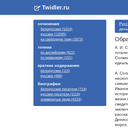
Twidler.ru
сочинения
Русс
день
белорусские (1014)
русские (12595)
Обра
на свободную тему (2873)
топики
А. И. 
тотали
по английскому (922)
Солжен
по немецкому (151)
идеалы
краткие содержания
белорусские (115)
А. Сол
русские (489)
нескол
самым 
биографии
Иваном
белорусские писатели (719)
истори
русские писатели (1119)
жизни 
знаменитые люди (4316)
свидет
заключ
расска
Денисо
мороз,