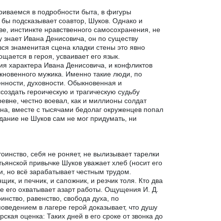
риваемся в подробности быта, в фигуры
 бы подсказывает соавтор, Шуков. Однако и
тве, инстинкте нравственного самосохранения, не
у знает Ивана Денисовича, он по существу
 вся знаменитая сцена кладки стены это явно
щается в героя, усваивает его язык.
ия характера Ивана Денисовича, и конфликтов
кновенного мужика. Именно такие люди, по
енности, духовности. Обыкновенная и
оздать героическую и трагическую судьбу
еревне, честно воевал, как и миллионы солдат
на, вместе с тысячами бедолаг окруженцев попал
дание не Шуков сам не мог придумать, ни
оинство, себя не роняет, не вылизывает тарелки
тьянской привычке Шуков уважает хлеб (носит его
ми, но всё зарабатывает честным трудом.
ик, и печник, и сапожник, и резчик толя. Кто два
оле его охватывает азарт работы. Ощущения И. Д.
нство, равенство, свобода духа, по
оведением в лагере герой доказывает, что душу
рская оценка: Таких дней в его сроке от звонка до