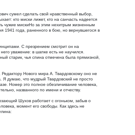
ович сумел сделать свой нравственный выбор,
ыхает: кто миски лижет, кто на санчасть надеется
ывать чужие мискиНо за этим нехитрым жизненным
я 1941 года, раненного в бою, но вернувшегося в
инципами. С презрением смотрит он на
него уважение: в шапке есть не научился.
ный старик, чья спина отмечена была прямизной,
 Редактору Нового мира А. Твардовскому оно не
а. Я думаю, что мудрый Твардовский не просто
азе. Номер это полное обезличивание человека,
тельно, названного по имени и отчеству.
рзающий Шухов работает с огоньком, забыв о
еловека, момент его свободы. Как здесь не
улина: