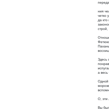
переда
ния че
четко 
да кто
законо
строй,
Отноше
Фетюко
Паханы
восхищ
Здесь 
понрав
испуга
а весь
Одной 
морозе
вспомн
О, эти
Вы бы