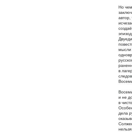
Но чем
заключ
автор,
исчеза
создаё
эпизод
Двуеди
повест
мысли 
одновр
русско
раненн
в лаге
следов
Восемь
Восемь
и не д
в чист
Особен
дела р
оказыв
Солжен
нельзя