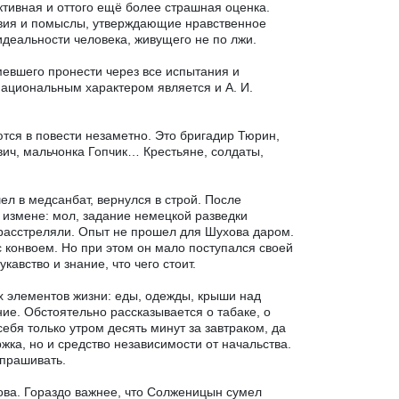
ктивная и оттого ещё более страшная оценка.
твия и помыслы, утверждающие нравственное
идеальности человека, живущего не по лжи.
мевшего пронести через все испытания и
национальным характером является и А. И.
тся в повести незаметно. Это бригадир Тюрин,
вич, мальчонка Гопчик… Крестьяне, солдаты,
л в медсанбат, вернулся в строй. После
в измене: мол, задание немецкой разведки
 расстреляли. Опыт не прошел для Шухова даром.
 конвоем. Но при этом он мало поступался своей
кавство и знание, что чего стоит.
 элементов жизни: еды, одежды, крыши над
е. Обстоятельно рассказывается о табаке, о
себя только утром десять минут за завтраком, да
жка, но и средство независимости от начальства.
ыпрашивать.
ва. Гораздо важнее, что Солженицын сумел