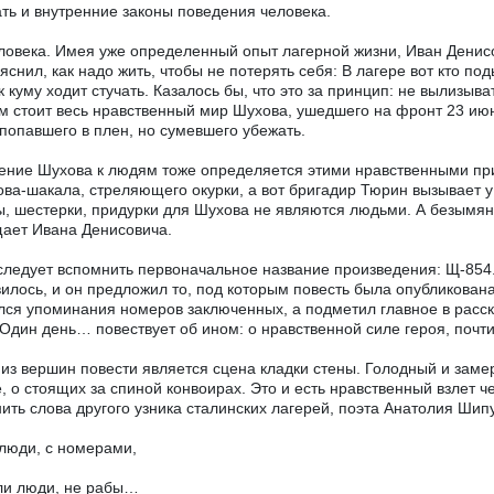
ть и внутренние законы поведения человека.
ловека. Имея уже определенный опыт лагерной жизни, Иван Денис
уяснил, как надо жить, чтобы не потерять себя: В лагере вот кто под
 к куму ходит стучать. Казалось бы, что это за принцип: не вылиз
м стоит весь нравственный мир Шухова, ушедшего на фронт 23 июн
 попавшего в плен, но сумевшего убежать.
ние Шухова к людям тоже определяется этими нравственными пр
ва-шакала, стреляющего окурки, а вот бригадир Тюрин вызывает у 
, шестерки, придурки для Шухова не являются людьми. А безымян
ает Ивана Денисовича.
следует вспомнить первоначальное название произведения: Щ-854.
илось, и он предложил то, под которым повесть была опубликован
лся упоминания номеров заключенных, а подметил главное в расск
 Один день… повествует об ином: о нравственной силе героя, почти
из вершин повести является сцена кладки стены. Голодный и заме
, о стоящих за спиной конвоирах. Это и есть нравственный взлет ч
ить слова другого узника сталинских лагерей, поэта Анатолия Шип
 люди, с номерами,
ли люди, не рабы…