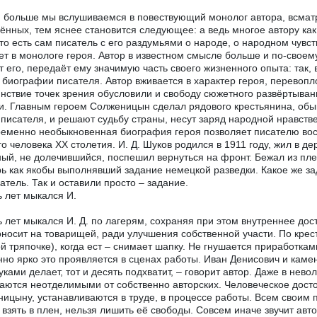
 больше мы вслушиваемся в повествующий монолог автора, всмат
ённых, тем яснее становится следующее: а ведь многое автору как
 то есть сам писатель с его раздумьями о народе, о народном чувс
ет в монологе героя. Автор в известном смысле больше и по-своем
т его, передаёт ему значимую часть своего жизненного опыта: так,
 биографии писателя. Автор вживается в характер героя, перевопло
нствие точек зрения обусловили и свободу сюжетного развёртыван
и. Главным героем Солженицын сделал рядового крестьянина, обы
писателя, и решают судьбу страны, несут заряд народной нравств
еменно необыкновенная биография героя позволяет писателю восс
го человека XX столетия. И. Д. Шуков родился в 1911 году, жил в д
ый, не долечившийся, поспешил вернуться на фронт. Бежал из пле
рь как якобы выполнявший задание немецкой разведки. Какое же за
атель. Так и оставили просто – задание.
 лет мыкался И.
 лет мыкался И. Д. по лагерям, сохраняя при этом внутреннее дост
оносит на товарищей, ради улучшения собственной участи. По крес
ой тряпочке), когда ест – снимает шапку. Не гнушается приработка
но ярко это проявляется в сценах работы. Иван Денисович и каменщ
уками делает, тот и десять подхватит, – говорит автор. Даже в нев
аются неотделимыми от собственно авторских. Человеческое достои
ицыну, устанавливаются в труде, в процессе работы. Всем своим п
 взять в плен, нельзя лишить её свободы. Совсем иначе звучит авто