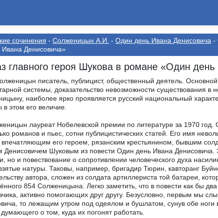
кие сочинения
-
Солженицын А.И.
-
Один день Ивана Денисовича
-
 Ивана Денисовича»
з главного героя Шукова в романе «Один день
Солженицын писатель, публицист, общественный деятель. Основной
тарной системы, доказательство невозможности существования в ней
ицыну, наиболее ярко проявляется русский национальный характе
 в этом его величие.
женицын лауреат Нобелевской премии по литературе за 1970 год. 
ько романов и пьес, сотни публицистических статей. Его имя невол
впечатляющим его героем, рязанским крестьянином, бывшим солд
 Денисовичем Шуковым из повести Один день Ивана Денисовича. Э
и, но и повествование о сопротивлении человеческого духа насил
взятые натуры. Таковы, например, бригадир Тюрин, кавторанг Буйн
ельству автора, сложен из солдата артиллериста той батареи, кот
ённого 854 Солженицына. Легко заметить, что в повести как бы дв
зчика, активно помогающих друг другу. Безусловно, первым мы сл
вича, то лежащим утром под одеялом и бушлатом, сунув обе ноги в
 думающего о том, куда их погонят работать.