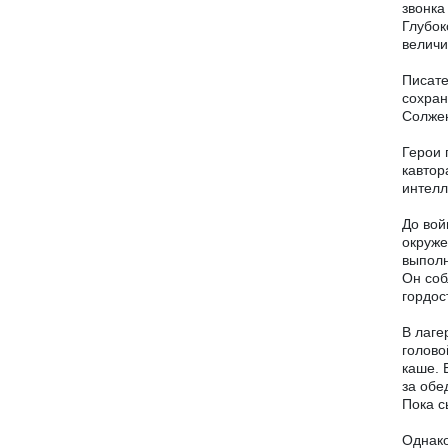
звонка
Глубок
величи
Писате
сохран
Солже
Герои 
кавтор
интелл
До вой
окруже
выполн
Он соб
гордос
В лаге
голово
каше. 
за обе
Пока с
Однако