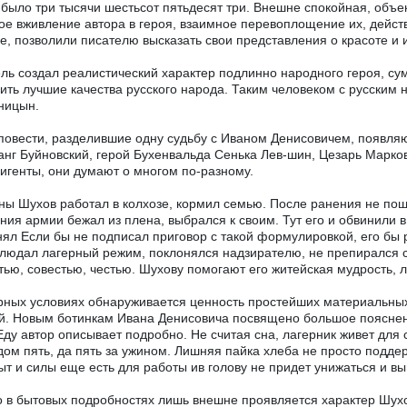
 было три тысячи шестьсот пятьдесят три. Внешне спокойная, объе
ое вживление автора в героя, взаимное перевоплощение их, дейс
е, позволили писателю высказать свои представления о красоте и 
ль создал реалистический характер подлинно народного героя, су
ить лучшие качества русского народа. Таким человеком с русским 
ницын.
повести, разделившие одну судьбу с Иваном Денисовичем, появляю
анг Буйновский, герой Бухенвальда Сенька Лев-шин, Цезарь Марко
игенты, они думают о многом по-разному.
ны Шухов работал в колхозе, кормил семью. После ранения не поше
ния армии бежал из плена, выбрался к своим. Тут его и обвинили 
ял Если бы не подписал приговор с такой формулировкой, его бы
людал лагерный режим, поклонялся надзирателю, не препирался с
тью, совестью, честью. Шухову помогают его житейская мудрость, лу
рных условиях обнаруживается ценность простейших материальных
й. Новым ботинкам Ивана Денисовича посвящено большое пояснени
Еду автор описывает подробно. Не считая сна, лагерник живет для 
дом пять, да пять за ужином. Лишняя пайка хлеба не просто поддер
ыт и силы еще есть для работы ив голову не придет унижаться и в
 в бытовых подробностях лишь внешне проявляется характер Шухо