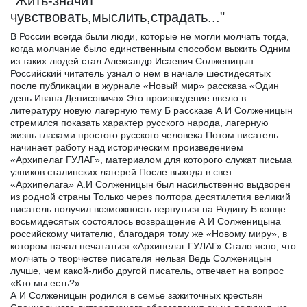
"Жить-значит
чувствовать,мыслить,страдать..."
В России всегда были люди, которые не могли молчать тогда,
когда молчание было единственным способом выжить Одним
из таких людей стал Александр Исаевич Солженицын
Российский читатель узнал о нем в начале шестидесятых
после публикации в журнале «Новый мир» рассказа «Один
день Ивана Денисовича» Это произведение ввело в
литературу новую лагерную тему Б рассказе А И Солженицын
стремился показать характер русского народа, лагерную
жизнь глазами простого русского человека Потом писатель
начинает работу над историческим произведением
«Архипелаг ГУЛАГ», материалом для которого служат письма
узников сталинских лагерей После выхода в свет
«Архипелага» А.И Солженицын был насильственно выдворен
из родной страны Только через полтора десятилетия великий
писатель получил возможность вернуться на Родину Б конце
восьмидесятых состоялось возвращение А И Солженицына
российскому читателю, благодаря тому же «Новому миру», в
котором начал печататься «Архипелаг ГУЛАГ» Стало ясно, что
молчать о творчестве писателя нельзя Ведь Солженицын
лучше, чем какой-либо другой писатель, отвечает на вопрос
«Кто мы есть?»
А И Солженицын родился в семье зажиточных крестьян