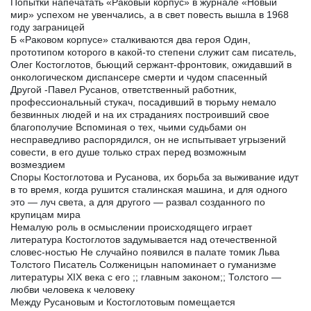
Попытки напечатать «Раковый корпус» в журнале «Новый
мир» успехом не увенчались, а в свет повесть вышла в 1968
году заграницей
Б «Раковом корпусе» сталкиваются два героя Один,
прототипом которого в какой-то степени служит сам писатель,
Олег Костоглотов, бьющий сержант-фронтовик, ожидавший в
онкологическом диспансере смерти и чудом спасенный
Другой -Павел Русанов, ответственный работник,
профессиональный стукач, посадивший в тюрьму немало
безвинных людей и на их страданиях построивший свое
благополучие Вспоминая о тех, чьими судьбами он
несправедливо распорядился, он не испытывает угрызений
совести, в его душе только страх перед возможным
возмездием
Споры Костоглотова и Русанова, их борьба за выживание идут
в то время, когда рушится сталинская машина, и для одного
это — луч света, а для другого — развал созданного по
крупицам мира
Немалую роль в осмыслении происходящего играет
литература Костоглотов задумывается над отечественной
словес-ностью Не случайно появился в палате томик Льва
Толстого Писатель Солженицын напоминает о гуманизме
литературы XIX века с его ;; главным законом;; Толстого —
любви человека к человеку
Между Русановым и Костоглотовым помещается