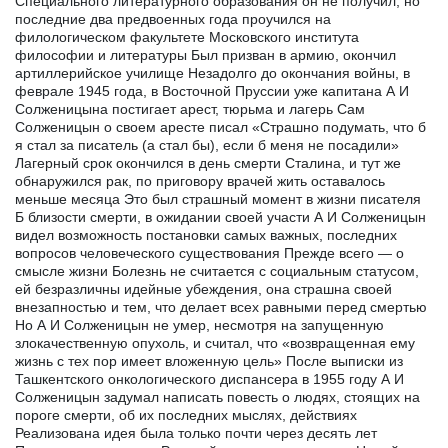
Специального литературного образования он не получил, но
последние два предвоенных года проучился на
филологическом факультете Московского института
философии и литературы Был призван в армию, окончил
артиллерийское училище Незадолго до окончания войны, в
феврале 1945 года, в Восточной Пруссии уже капитана А И
Солженицына постигает арест, тюрьма и лагерь Сам
Солженицын о своем аресте писал «Страшно подумать, что б
я стал за писатель (а стал бы), если б меня не посадили»
Лагерный срок окончился в день смерти Сталина, и тут же
обнаружился рак, по приговору врачей жить оставалось
меньше месяца Это был страшный момент в жизни писателя
Б близости смерти, в ожидании своей участи А И Солженицын
видел возможность постановки самых важных, последних
вопросов человеческого существования Прежде всего — о
смысле жизни Болезнь не считается с социальным статусом,
ей безразличны идейные убеждения, она страшна своей
внезапностью и тем, что делает всех равными перед смертью
Но А И Солженицын не умер, несмотря на запущенную
злокачественную опухоль, и считал, что «возвращенная ему
жизнь с тех пор имеет вложенную цель» После выписки из
Ташкентского онкологического диспансера в 1955 году А И
Солженицын задумал написать повесть о людях, стоящих на
пороге смерти, об их последних мыслях, действиях
Реализована идея была только почти через десять лет