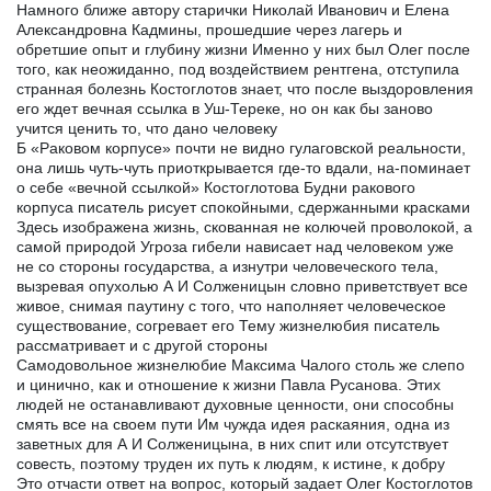
Намного ближе автору старички Николай Иванович и Елена
Александровна Кадмины, прошедшие через лагерь и
обретшие опыт и глубину жизни Именно у них был Олег после
того, как неожиданно, под воздействием рентгена, отступила
странная болезнь Костоглотов знает, что после выздоровления
его ждет вечная ссылка в Уш-Тереке, но он как бы заново
учится ценить то, что дано человеку
Б «Раковом корпусе» почти не видно гулаговской реальности,
она лишь чуть-чуть приоткрывается где-то вдали, на-поминает
о себе «вечной ссылкой» Костоглотова Будни ракового
корпуса писатель рисует спокойными, сдержанными красками
Здесь изображена жизнь, скованная не колючей проволокой, а
самой природой Угроза гибели нависает над человеком уже
не со стороны государства, а изнутри человеческого тела,
вызревая опухолью А И Солженицын словно приветствует все
живое, снимая паутину с того, что наполняет человеческое
существование, согревает его Тему жизнелюбия писатель
рассматривает и с другой стороны
Самодовольное жизнелюбие Максима Чалого столь же слепо
и цинично, как и отношение к жизни Павла Русанова. Этих
людей не останавливают духовные ценности, они способны
смять все на своем пути Им чужда идея раскаяния, одна из
заветных для А И Солженицына, в них спит или отсутствует
совесть, поэтому труден их путь к людям, к истине, к добру
Это отчасти ответ на вопрос, который задает Олег Костоглотов