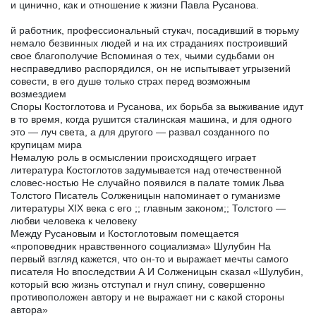
и цинично, как и отношение к жизни Павла Русанова.
й работник, профессиональный стукач, посадивший в тюрьму
немало безвинных людей и на их страданиях построивший
свое благополучие Вспоминая о тех, чьими судьбами он
несправедливо распорядился, он не испытывает угрызений
совести, в его душе только страх перед возможным
возмездием
Споры Костоглотова и Русанова, их борьба за выживание идут
в то время, когда рушится сталинская машина, и для одного
это — луч света, а для другого — развал созданного по
крупицам мира
Немалую роль в осмыслении происходящего играет
литература Костоглотов задумывается над отечественной
словес-ностью Не случайно появился в палате томик Льва
Толстого Писатель Солженицын напоминает о гуманизме
литературы XIX века с его ;; главным законом;; Толстого —
любви человека к человеку
Между Русановым и Костоглотовым помещается
«проповедник нравственного социализма» Шулубин На
первый взгляд кажется, что он-то и выражает мечты самого
писателя Но впоследствии А И Солженицын сказал «Шулубин,
который всю жизнь отступал и гнул спину, совершенно
противоположен автору и не выражает ни с какой стороны
автора»