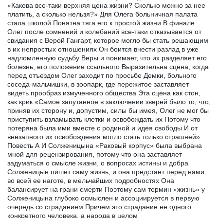
«Какова все-таки верхняя цена жизни? Сколько можно за нее
платить, а сколько нельзя?» Для Олега больничная палата
стала школой Понятна тяга его к простой жизни В финале
Олег после сомнений и колебаний все-таки отказывается от
свидания с Верой Гангарт, которое могло бы стать решающим
в их непростых отношениях Он боится внести разлад в уже
надломленную судьбу Веры и понимает, что их разделяет его
болезнь, его положение ссыльного Выразительна сцена, когда
перед отъездом Олег заходит по просьбе Демки, больного
соседа-мальчишки, в зоопарк, где пережитое заставляет
видеть прообраз измученного общества Эта сцена как стон,
как крик «Самое запутанное в заключении зверей было то, что,
приняв их сторону и, допустим, силы бы имея, Олег не мог бы
приступить взламывать клетки и освобождать их Потому что
потеряна была ими вместе с родиной и идея свободы И от
внезапного их освобождения могло стать только страшней»
Повесть А И Солженицына «Раковый корпус» была выбрана
мной для рецензирования, потому что она заставляет
задуматься о смысле жизни, о вопросах истины и добра
Солженицын пишет саму жизнь, и она предстает перед нами
во всей ее наготе, в мельчайших подробностях Она
балансирует на грани смерти Поэтому сам термин «жизнь» у
Солженицына глубоко осмыслен и ассоциируется в первую
очередь со страданием Причем это страдание не одного
конкретного человека, а народа в целом