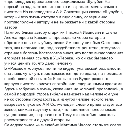
«проповедник нравственного социализма» Шулубин На
первый взгляд кажется, что он-то и выражает мечты самого
писателя Но впоследствии А И Солженицын сказал «Шулубин,
который всю жизнь отступал и гнул спину, совершенно
противоположен автору и не выражает ни с какой стороны
автора»
Намного ближе автору старички Николай Иванович и Елена
Александровна Кадмины, прошедшие через лагерь и
обретшие опыт и глубину жизни Именно у них был Олег после
того, как неожиданно, под воздействием рентгена, отступила
странная болезнь Костоглотов знает, что после выздоровления
его ждет вечная ссылка в Уш-Тереке, но он как бы заново
учится ценить то, что дано человеку
Б «Раковом корпусе» почти не видно гулаговской реальности,
она лишь чуть-чуть приоткрывается где-то вдали, на-поминает
о себе «вечной ссылкой» Костоглотова Будни ракового
корпуса писатель рисует спокойными, сдержанными красками
Здесь изображена жизнь, скованная не колючей проволокой, а
самой природой Угроза гибели нависает над человеком уже
не со стороны государства, а изнутри человеческого тела,
вызревая опухолью А И Солженицын словно приветствует все
живое, снимая паутину с того, что наполняет человеческое
существование, согревает его Тему жизнелюбия писатель
рассматривает и с другой стороны
Самодовольное жизнелюбие Максима Чалого столь же слепо