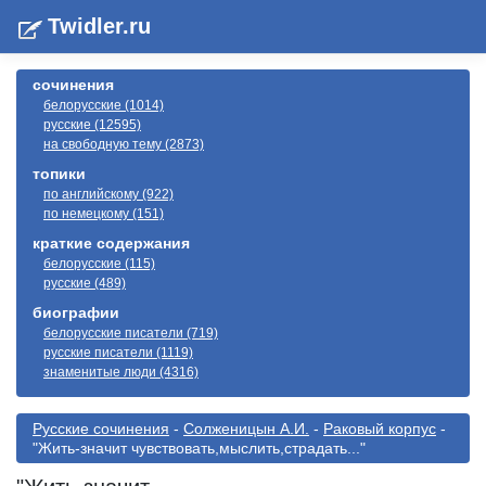
Twidler.ru
сочинения
белорусские (1014)
русские (12595)
на свободную тему (2873)
топики
по английскому (922)
по немецкому (151)
краткие содержания
белорусские (115)
русские (489)
биографии
белорусские писатели (719)
русские писатели (1119)
знаменитые люди (4316)
Русские сочинения
-
Солженицын А.И.
-
Раковый корпус
-
"Жить-значит чувствовать,мыслить,страдать..."