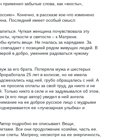
 применил забытые слова, как «мосты»,
Россию». Конечно, в рассказе кое-что изменено
щина. Последний имеет особый смысл:
напиться. Чуткая женщина почувствовала эту
оты, чуткости и святости – к Матрене.
бы купить вещи. Не гналась за нарядами. За
 совпадает с позицией рядом живущих людей. В
 верой в добро, умением радоваться чужому
муж за его брата. Потеряла мужа и шестерых
роработала 25 лет в колхозе, но не имела
адсмехались над ней, грубо обращались с ней. А
не просила оплаты за свой труд, да никто и не
. Только никто в селе и не задумывался об этом,
к (в его лице автор) увидел в ней ангела
внимание на ее доброе русское лицо с мудрыми
 подчеркивается ее «лучезарная улыбка» и
Автор подробно ее описывает. Вещи,
метами. Все они продолжение хозяйки, часть ее.
и слиты. Матрену, несмотря на ее энергичность,