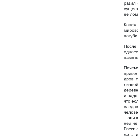
разил 
сущест
ее лом
Конфли
мирово
погуби
После 
односе
память
Почему
привел
дров, 
личной
деревн
и наде
что ес
следов
челове
– они 
ней не
Россию
же…, и