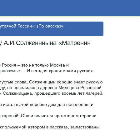
утряной России». (По рассказу
азу А.И.Солженниына «Матренин
Россия – это не только Москва и
Черноземье.… И сегодня хранителями русских
 пустые слова, Солженицын хорошо знает русскую
году, он поселился в деревне Мильцево Рязанской
ши Солженицына, прошедшего восемь лет лагерей,
о искал в этой деревне дом для поселения, и
харовой. Она и является прототипом героини
спользуемой автором в рассказе, заимствованы