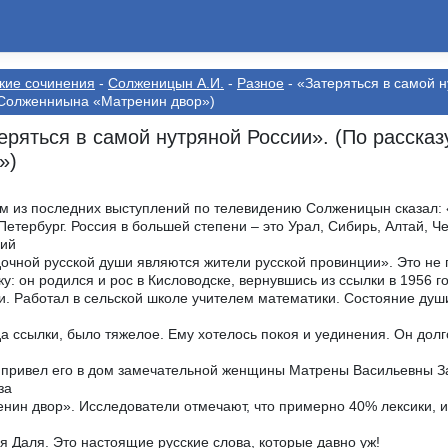
кие сочинения
-
Солженицын А.И.
-
Разное
- «Затеряться в самой н
Солженниына «Матренин двор»)
еряться в самой нутряной России». (По расск
»)
м из последних выступлений по телевидению Солженицын сказал: «
Петербург. Россия в большей степени – это Урал, Сибирь, Алтай, 
ций
дочной русской души являются жители русской провинции». Это не
ку: он родился и рос в Кисловодске, вернувшись из ссылки в 1956 
и. Работал в сельской школе учителем математики. Состояние ду
да ссылки, было тяжелое. Ему хотелось покоя и уединения. Он долг
привел его в дом замечательной женщины Матрены Васильевны За
за
нин двор». Исследователи отмечают, что примерно 40% лексики, и
я Даля. Это настоящие русские слова, которые давно уж!