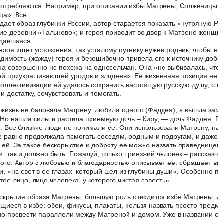
потребляются. Например, при описании избы Матрены, Солженицын
ца». Все
здает образ глубинки России, автор старается показать «нутряную 
ие деревни «Тальново»; и героя приводит во двор к Матрене жен
адавшаяся
ероя ищет успокоения, так усталому путнику нужен родник, чтобы 
димость (жажду) героя и безошибочно привела его к источнику добр
а совершенно не похожа на односельчан. Она «не выбивалась, что
й приукрашивающей уродов и злодеев». Ее жизненная позиция не
коллективизации ей удалось сохранить настоящую русскую душу, с
 и достатку, сочувствовать и помогать.
 жизнь не баловала Матрену: любила одного (Фаддея), а вышла за
 Но нашла силы и растила приемную дочь – Киру, — дочь Фаддея. П
. Все близкие люди не понимали ее. Они использовали Матрену, н
е равно продолжала помогать соседям, родным и подругам, и даже 
 ей. За такое бескорыстие и доброту ее можно назвать праведницей
и: так и должно быть. Пожалуй, только приезжий человек – рассказчи
ого. Автор с любовью и благодарностью описывает ее: обращает 
и, «на свет в ее глазах, который шел из глубины души». Особенно
тое лицо, лицо человека, у которого чистая совесть».
скрытия образа Матрены, большую роль отводится избе Матрены. 
щиеся в избе: обои, фикусы, плакаты, нельзя назвать просто пред
о провести параллели между Матреной и домом. Уже в названии он