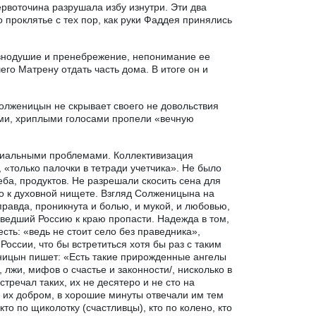
червоточина разрушала избу изнутри. Эти два
о проклятье с тех пор, как руки Фаддея принялись
равнодушие и пренебрежение, непонимание ее
о Матрену отдать часть дома. В итоге он и
олженицын не скрывает своего не довольствия
ыми, хриплыми голосами пропели «вечную
циальными проблемами. Коллективизация
 «только палочки в тетради учетчика». Не было
леба, продуктов. Не разрешали скосить сена для
о к духовной нищете. Взгляд Солженицына на
правда, проникнута и болью, и мукой, и любовью,
ведший Россию к краю пропасти. Надежда в том,
есть: «ведь не стоит село без праведника»,
России, что бы встретиться хотя бы раз с таким
ницын пишет: «Есть такие прирожденные ангелы
 лжи, мифов о счастье и законности/, нисколько в
тречал таких, их не десятеро и не сто на
ь их добром, в хорошие минуты отвечали им тем
то по щиколотку (счастливцы), кто по колено, кто