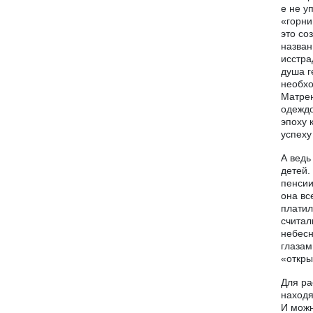
е не у
«горни
это со
назван
исстр
душа г
необхо
Матрен
одеждо
эпоху 
успеху
А ведь
детей.
пенсии
она вс
платил
считал
небесн
глазам
«откры
Для ра
находя
И можн