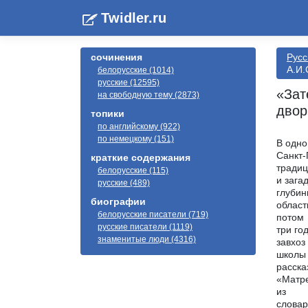
Twidler.ru
сочинения
Русс
А.И.
белорусские (1014)
русские (12595)
«Зат
на свободную тему (2873)
двор
топики
по английскому (922)
по немецкому (151)
В одно
Санкт-
краткие содержания
тради
белорусские (115)
и зага
русские (489)
глубин
биографии
област
белорусские писатели (719)
потом
русские писатели (1119)
три го
знаменитые люди (4316)
завхоз
школы 
расска
«Матре
из
словар