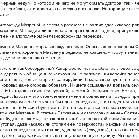
«черный недуг», о котором ничего не могут сказать доктора, так и 
ва погибают, от старости, а возможно и от порчи. На горницу «легл
ать».
кт между Матреной и селом в рассказе не развит, здесь скорее 
ззрения. Мы видим лишь одного неправедного Фаддея, принудившег
л ее на злополучном железнодорожном переезде.
смерти Матрены морально скудеет село. Описывая ее похороны С
льчанами: хоронили Матрену в бедном, не крашеном гробу, пьян
», делили поспешно ее вещи.
 же они так бессердечны? Автор объясняет озлобление людей со
а деревню к обнищанию: колхозники не получали ни копейки денег,
топить печь, ведь гектары леса вырубили. В магазинах пусто: нет х
 коровы; даже огороды обрезали. Нищета социальная привела сел
ю 60-х годов отличается суровой, жестокой правдивостью. Но эта, 
ждой. Любовь – это стремление изменить социальный порядок, при
ли в каждом селе есть хотя бы одна праведница, а он надеется что 
ательно, и Россия будет жить. И стоит затеряться в самой глубинке 
ком как Матрена. В статье «Раскаяние и самоограничение» Солже
как будто невесомы, они скользят как бы поверх этой жижи /насилия,
 утопая, даже касаясь ли стопами ее поверхности? Каждый из нас вс
, это праведники, мы видели, удивлялись («чудаки»), пользовалис
 тут же погружались опять на нашу обреченную глубину. Мы брели к