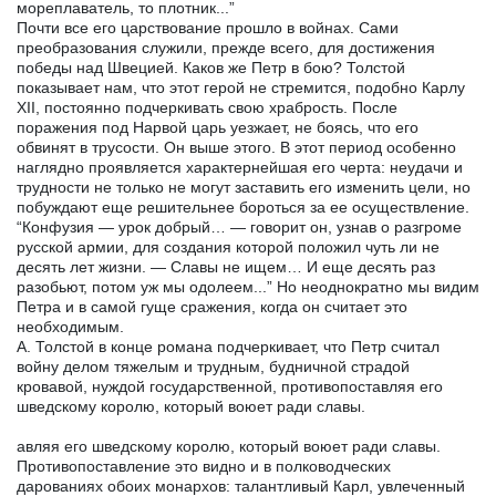
мореплаватель, то плотник...”
Почти все его царствование прошло в войнах. Сами
преобразования служили, прежде всего, для достижения
победы над Швецией. Каков же Петр в бою? Толстой
показывает нам, что этот герой не стремится, подобно Карлу
XII, постоянно подчеркивать свою храбрость. После
поражения под Нарвой царь уезжает, не боясь, что его
обвинят в трусости. Он выше этого. В этот период особенно
наглядно проявляется характернейшая его черта: неудачи и
трудности не только не могут заставить его изменить цели, но
побуждают еще решительнее бороться за ее осуществление.
“Конфузия — урок добрый… — говорит он, узнав о разгроме
русской армии, для создания которой положил чуть ли не
десять лет жизни. — Славы не ищем… И еще десять раз
разобьют, потом уж мы одолеем...” Но неоднократно мы видим
Петра и в самой гуще сражения, когда он считает это
необходимым.
А. Толстой в конце романа подчеркивает, что Петр считал
войну делом тяжелым и трудным, будничной страдой
кровавой, нуждой государственной, противопоставляя его
шведскому королю, который воюет ради славы.
авляя его шведскому королю, который воюет ради славы.
Противопоставление это видно и в полководческих
дарованиях обоих монархов: талантливый Карл, увлеченный