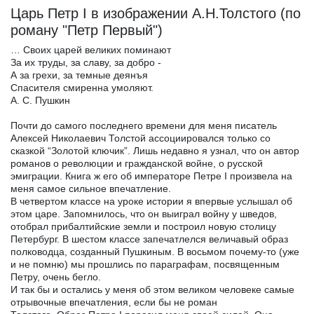
Царь Петр I в изображении А.Н.Толстого (по
роману "Петр Первый")
… Своих царей великих поминают
За их труды, за славу, за добро -
А за грехи, за темные деянъя
Спасителя смиренна умоляют.
А. С. Пушкин
Почти до самого последнего времени для меня писатель
Алексей Николаевич Толстой ассоциировался только со
сказкой “Золотой ключик”. Лишь недавно я узнал, что он автор
романов о революции и гражданской войне, о русской
эмиграции. Книга ж его об императоре Петре I произвела на
меня самое сильное впечатление.
В четвертом классе на уроке истории я впервые услышал об
этом царе. Запомнилось, что он выиграл войну у шведов,
отобрал прибалтийские земли и построил новую столицу
Петербург. В шестом классе запечатлелся величавый образ
полководца, созданный Пушкиным. В восьмом почему-то (уже
и не помню) мы прошлись по параграфам, посвященным
Петру, очень бегло.
И так бы и остались у меня об этом великом человеке самые
отрывочные впечатления, если бы не роман