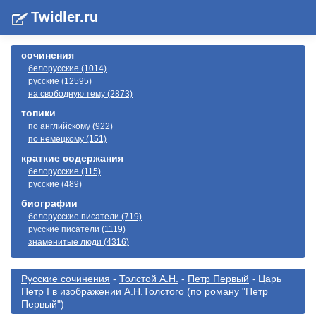
Twidler.ru
сочинения
белорусские (1014)
русские (12595)
на свободную тему (2873)
топики
по английскому (922)
по немецкому (151)
краткие содержания
белорусские (115)
русские (489)
биографии
белорусские писатели (719)
русские писатели (1119)
знаменитые люди (4316)
Русские сочинения
-
Толстой А.Н.
-
Петр Первый
- Царь
Петр I в изображении А.Н.Толстого (по роману "Петр
Первый")