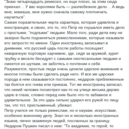
“Знаю четырнадцать ремесел, но еще плохо, за этим сюда
приехал… У вас королями быть — разлюбезное дело… А ведь
мне, мамаша, мне нужно сначала самому плотничать
научиться”.
Самая поразительная черта характера, которая удивляла и
иностранцев, и своих, это то, что Петр не гнушался иметь дело
с простыми, “подлыми” людьми. Мало того, ради дела ему не
зазорно было подчиняться ремесленникам, которые называли
его запросто по имени. Один иностранец записывал в
дневнике, что русский царь после работы посещает
невзрачную портовую харчевню, где, сидя за кружкой, курит
трубку и весело беседует с самыми неотесанными людьми и
смеется их шуткам, не заботясь о почтении к себе.
Разумеется, простые люди очень ценили царское внимание и
многое готовы были сделать ради него. И все же царская
порода в нем сказывается постоянно, недаром приближенные
так боятся его гнева или приказа. Тот же иностранец записал,
что некий человек посмотрел как-то на улице весьма дерзко
царю в глаза, словно перед ним было что-то забавное и
удивительное. За это царь сильно ударил его рукой по лицу
так, что тот, пристыженный, убежал.
Петр учился не только ремеслам, но и наукам, искусствам,
особенно военному делу. Знал он и несколько иностранных
языков, лично экзаменуя людей, посланных за границу.
Недаром Пушкин писал о нем: “То академик, то герой, то