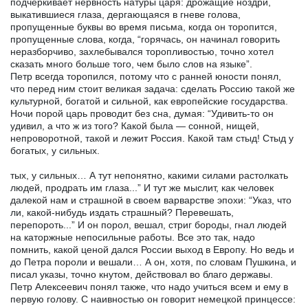
подчеркивает нервность натуры царя: дрожащие ноздри,
выкатившиеся глаза, дергающаяся в гневе голова,
пропущенные буквы во время письма, когда он торопится,
пропущенные слова, когда, “горячась, он начинал говорить
неразборчиво, захлебывался торопливостью, точно хотел
сказать много больше того, чем было слов на языке”.
Петр всегда торопился, потому что с ранней юности понял,
что перед ним стоит великая задача: сделать Россию такой же
культурной, богатой и сильной, как европейские государства.
Ночи порой царь проводит без сна, думая: “Удивить-то он
удивил, а что ж из того? Какой была — сонной, нищей,
непроворотной, такой и лежит Россия. Какой там стыд! Стыд у
богатых, у сильных.
тых, у сильных… А тут непонятно, какими силами растолкать
людей, продрать им глаза...” И тут же мыслит, как человек
далекой нам и страшной в своем варварстве эпохи: “Указ, что
ли, какой-нибудь издать страшный? Перевешать,
перепороть...” И он порол, вешал, стриг бороды, гнал людей
на каторжные непосильные работы. Все это так, надо
помнить, какой ценой дался России выход в Европу. Но ведь и
до Петра пороли и вешали… А он, хотя, по словам Пушкина, и
писал указы, точно кнутом, действовал во благо державы.
Петр Алексеевич понял также, что надо учиться всем и ему в
первую голову. С наивностью он говорит немецкой принцессе: