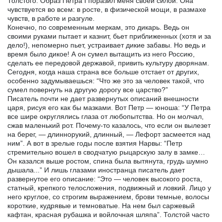
Толстого. Образ Петра I поразил меня своей силой. Она
чувствуется во всем: в росте, в физической мощи, в размахе
чувств, в работе и разгуле.
Конечно, по современным меркам, это дикарь. Ведь он
своими руками пытает и казнит, бьет приближенных (хотя и за
дело!), непомерно пьет, устраивает дикие забавы. Но ведь и
время было дикое! А он сумел вытащить из него Россию,
сделать ее передовой державой, привить культуру дворянам.
Сегодня, когда наша страна все больше отстает от других,
особенно задумываешься: “Что же это за человек такой, что
сумел повернуть на другую дорогу все царство?”
Писатель почти не дает развернутых описаний внешности
царя, рисуя его как бы мазками. Вот Петр — юноша: “У Петра
все шире округлялись глаза от любопытства. Но он молчал,
сжав маленький рот. Почему-то казалось, что если он вылезет
на берег, — длиннорукий, длинный, — Лефорт засмеется над
ним”. А вот в зрелые годы после взятия Нарвы: “Петр
стремительно вошел в сводчатую рыцарскую залу в замке…
Он казался выше ростом, спина была вытянута, грудь шумно
дышала...” И лишь глазами иностранца писатель дает
развернутое его описание: “Это — человек высокого роста,
статный, крепкого телосложения, подвижный и ловкий. Лицо у
него круглое, со строгим выражением, брови темные, волосы
короткие, кудрявые и темноватые. На нем был саржевый
кафтан, красная рубашка и войлочная шляпа”. Толстой часто