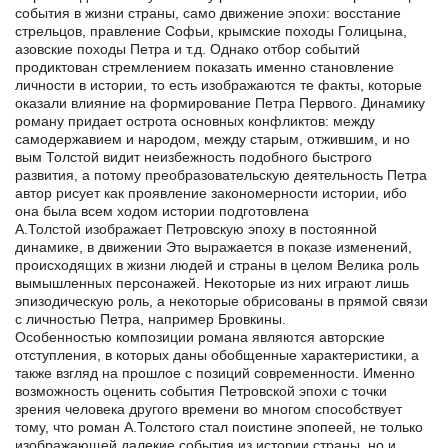
события в жизни страны, само движение эпохи: восстание
стрельцов, правление Софьи, крымские походы Голицына,
азовские походы Петра и т.д. Однако отбор событий
продиктован стремлением показать именно становление
личности в истории, то есть изображаются те факты, которые
оказали влияние на формирование Петра Первого. Динамику
роману придает острота основных конфликтов: между
самодержавием и народом, между старым, отжившим, и но
вым Толстой видит неизбежность подобного быстрого
развития, а потому преобразовательскую деятельность Петра
автор рисует как проявление закономерности истории, ибо
она была всем ходом истории подготовлена
А.Толстой изображает Петровскую эпоху в постоянной
динамике, в движении Это выражается в показе изменений,
происходящих в жизни людей и страны в целом Велика роль
вымышленных персонажей. Некоторые из них играют лишь
эпизодическую роль, а некоторые обрисованы в прямой связи
с личностью Петра, например Бровкины.
Особенностью композиции романа являются авторские
отступления, в которых даны обобщенные характеристики, а
также взгляд на прошлое с позиций современности. Именно
возможность оценить события Петровской эпохи с точки
зрения человека другого времени во многом способствует
тому, что роман А.Толстого стал поистине эпопеей, не только
изображающей далекие события из истории страны, но и