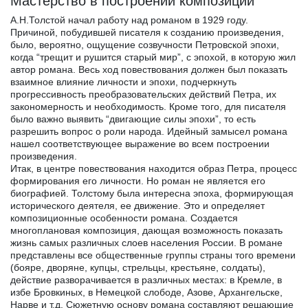
Мастерство в построении композиции
А.Н.Толстой начал работу над романом в 1929 году.
Причиной, побудившей писателя к созданию произведения,
было, вероятно, ощущение созвучности Петровской эпохи,
когда “трещит и рушится старый мир”, с эпохой, в которую жил
автор романа. Весь ход повествования должен был показать
взаимное влияние личности и эпохи, подчеркнуть
прогрессивность преобразовательских действий Петра, их
закономерность и необходимость. Кроме того, для писателя
было важно выявить “двигающие силы эпохи”, то есть
разрешить вопрос о роли народа. Идейный замысел романа
нашел соответствующее выражение во всем построении
произведения.
Итак, в центре повествования находится образ Петра, процесс
формирования его личности. Но роман не является его
биографией. Толстому была интересна эпоха, формирующая
исторического деятеля, ее движение. Это и определяет
композиционные особенности романа. Создается
многоплановая композиция, дающая возможность показать
жизнь самых различных слоев населения России. В романе
представлены все общественные группы страны того времени
(бояре, дворяне, купцы, стрельцы, крестьяне, солдаты),
действие разворачивается в различных местах: в Кремле, в
избе Бровкиных, в Немецкой слободе, Азове, Архангельске,
Нарве и т.д. Сюжетную основу романа составляют решающие