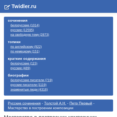
Twidler.ru
сочинения
белорусские (1014)
русские (12595)
на свободную тему (2873)
топики
по английскому (922)
по немецкому (151)
краткие содержания
белорусские (115)
русские (489)
биографии
белорусские писатели (719)
русские писатели (1119)
знаменитые люди (4316)
Русские сочинения
-
Толстой А.Н.
-
Петр Первый
-
Мастерство в построении композиции