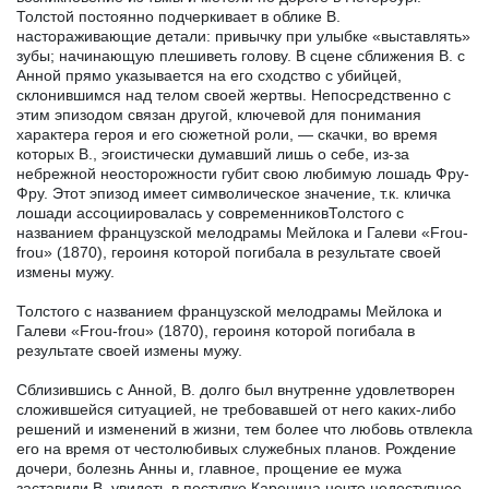
Толстой постоянно подчеркивает в облике В.
настораживающие детали: привычку при улыбке «выставлять»
зубы; начинающую плешиветь голову. В сцене сближения В. с
Анной прямо указывается на его сходство с убийцей,
склонившимся над телом своей жертвы. Непосредственно с
этим эпизодом связан другой, ключевой для понимания
характера героя и его сюжетной роли, — скачки, во время
которых В., эгоистически думавший лишь о себе, из-за
небрежной неосторожности губит свою любимую лошадь Фру-
Фру. Этот эпизод имеет символическое значение, т.к. кличка
лошади ассоциировалась у современниковТолстого с
названием французской мелодрамы Мейлока и Галеви «Frou-
frou» (1870), героиня которой погибала в результате своей
измены мужу.
Толстого с названием французской мелодрамы Мейлока и
Галеви «Frou-frou» (1870), героиня которой погибала в
результате своей измены мужу.
Сблизившись с Анной, В. долго был внутренне удовлетворен
сложившейся ситуацией, не требовавшей от него каких-либо
решений и изменений в жизни, тем более что любовь отвлекла
его на время от честолюбивых служебных планов. Рождение
дочери, болезнь Анны и, главное, прощение ее мужа
заставили В. увидеть в поступке Каренина нечто недоступное