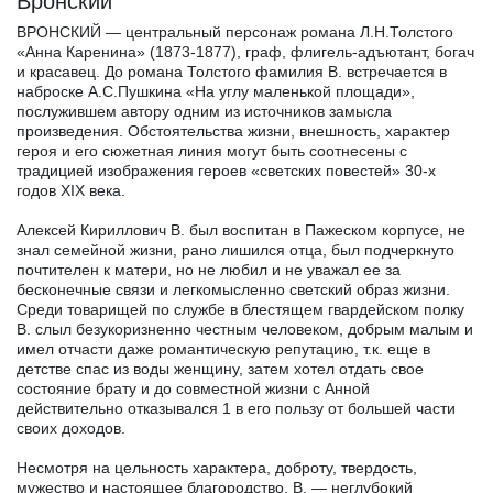
Вронский
ВРОНСКИЙ — центральный персонаж романа Л.Н.Толстого
«Анна Каренина» (1873-1877), граф, флигель-адъютант, богач
и красавец. До романа Толстого фамилия В. встречается в
наброске А.С.Пушкина «На углу маленькой площади»,
послужившем автору одним из источников замысла
произведения. Обстоятельства жизни, внешность, характер
героя и его сюжетная линия могут быть соотнесены с
традицией изображения героев «светских повестей» 30-х
годов XIX века.
Алексей Кириллович В. был воспитан в Пажеском корпусе, не
знал семейной жизни, рано лишился отца, был подчеркнуто
почтителен к матери, но не любил и не уважал ее за
бесконечные связи и легкомысленно светский образ жизни.
Среди товарищей по службе в блестящем гвардейском полку
В. слыл безукоризненно честным человеком, добрым малым и
имел отчасти даже романтическую репутацию, т.к. еще в
детстве спас из воды женщину, затем хотел отдать свое
состояние брату и до совместной жизни с Анной
действительно отказывался 1 в его пользу от большей части
своих доходов.
Несмотря на цельность характера, доброту, твердость,
мужество и настоящее благородство, В. — неглубокий