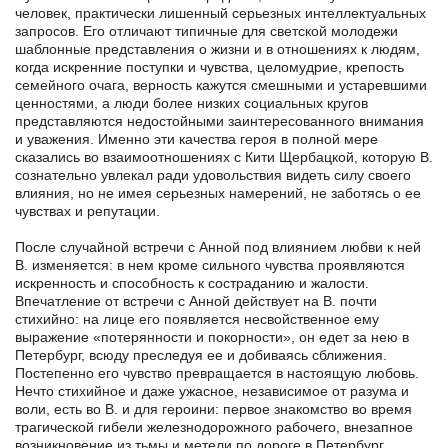
человек, практически лишенный серьезных интеллектуальных
запросов. Его отличают типичные для светской молодежи
шаблонные представления о жизни и в отношениях к людям,
когда искренние поступки и чувства, целомудрие, крепость
семейного очага, верность кажутся смешными и устаревшими
ценностями, а люди более низких социальных кругов
представляются недостойными заинтересованного внимания
и уважения. Именно эти качества героя в полной мере
сказались во взаимоотношениях с Кити Щербацкой, которую В.
сознательно увлекал ради удовольствия видеть силу своего
влияния, но не имея серьезных намерений, не заботясь о ее
чувствах и репутации.
После случайной встречи с Анной под влиянием любви к ней
В. изменяется: в нем кроме сильного чувства проявляются
искренность и способность к состраданию и жалости.
Впечатление от встречи с Анной действует на В. почти
стихийно: на лице его появляется несвойственное ему
выражение «потерянности и покорности», он едет за нею в
Петербург, всюду преследуя ее и добиваясь сближения.
Постепенно его чувство превращается в настоящую любовь.
Нечто стихийное и даже ужасное, независимое от разума и
воли, есть во В. и для героини: первое знакомство во время
трагической гибели железнодорожного рабочего, внезапное
возникновение из тьмы и метели по дороге в Петербург.