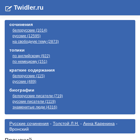
Twidler.ru
сочинения
белорусские (1014)
русские (12595)
на свободную тему (2873)
топики
по английскому (922)
по немецкому (151)
краткие содержания
белорусские (115)
русские (489)
биографии
белорусские писатели (719)
русские писатели (1119)
знаменитые люди (4316)
Русские сочинения
-
Толстой Л.Н.
-
Анна Каренина
-
Вронский