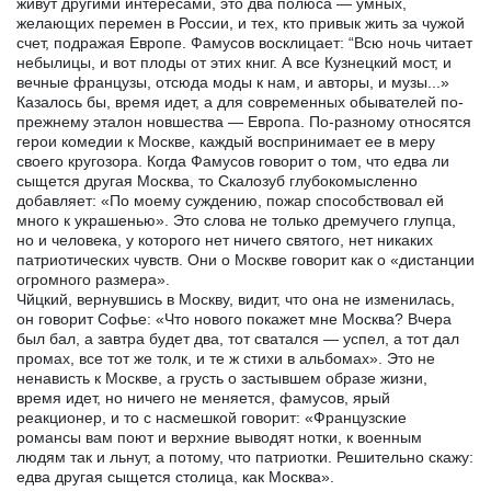
живут другими интересами, это два полюса — умных,
желающих перемен в России, и тех, кто привык жить за чужой
счет, подражая Европе. Фамусов восклицает: “Всю ночь читает
небылицы, и вот плоды от этих книг. А все Кузнецкий мост, и
вечные французы, отсюда моды к нам, и авторы, и музы...»
Казалось бы, время идет, а для современных обывателей по-
прежнему эталон новшества — Европа. По-разному относятся
герои комедии к Москве, каждый воспринимает ее в меру
своего кругозора. Когда Фамусов говорит о том, что едва ли
сыщется другая Москва, то Скалозуб глубокомысленно
добавляет: «По моему суждению, пожар способствовал ей
много к украшенью». Это слова не только дремучего глупца,
но и человека, у которого нет ничего святого, нет никаких
патриотических чувств. Они о Москве говорит как о «дистанции
огромного размера».
Чйцкий, вернувшись в Москву, видит, что она не изменилась,
он говорит Софье: «Что нового покажет мне Москва? Вчера
был бал, а завтра будет два, тот сватался — успел, а тот дал
промах, все тот же толк, и те ж стихи в альбомах». Это не
ненависть к Москве, а грусть о застывшем образе жизни,
время идет, но ничего не меняется, фамусов, ярый
реакционер, и то с насмешкой говорит: «Французские
романсы вам поют и верхние выводят нотки, к военным
людям так и льнут, а потому, что патриотки. Решительно скажу:
едва другая сыщется столица, как Москва».