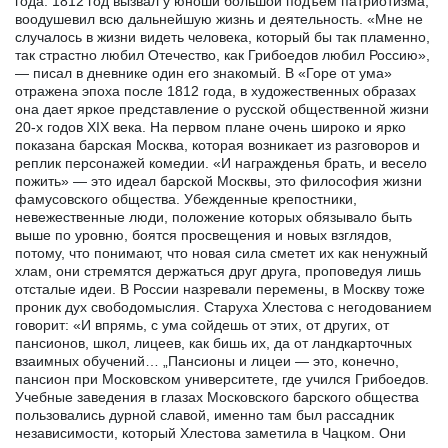
года. 1812 год вызвал у юноши большой подъем патриотизма,
воодушевил всю дальнейшую жизнь и деятельность. «Мне не
случалось в жизни видеть человека, который бы так пламенно,
так страстно любил Отечество, как Грибоедов любил Россию»,
— писал в дневнике один его знакомый. В «Горе от ума»
отражена эпоха после 1812 года, в художественных образах
она дает яркое представление о русской общественной жизни
20-х годов XIX века. На первом плане очень широко и ярко
показана барская Москва, которая возникает из разговоров и
реплик персонажей комедии. «И награжденья брать, и весело
пожить» — это идеал барской Москвы, это философия жизни
фамусовского общества. Убежденные крепостники,
невежественные люди, положение которых обязывало быть
выше по уровню, боятся просвещения и новых взглядов,
потому, что понимают, что новая сила сметет их как ненужный
хлам, они стремятся держаться друг друга, проповедуя лишь
отсталые идеи. В России назревали перемены, в Москву тоже
проник дух свободомыслия. Старуха Хлестова с негодованием
говорит: «И впрямь, с ума сойдешь от этих, от других, от
пансионов, школ, лицеев, как бишь их, да от ландкарточных
взаимных обучений… „Пансионы и лицеи — это, конечно,
пансион при Московском университете, где учился Грибоедов.
Учебные заведения в глазах Московского барского общества
пользовались дурной славой, именно там был рассадник
независимости, который Хлестова заметила в Чацком. Они