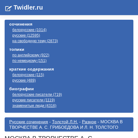
Twidler.ru
сочинения
белорусские (1014)
русские (12595)
на свободную тему (2873)
топики
по английскому (922)
по немецкому (151)
краткие содержания
белорусские (115)
русские (489)
биографии
белорусские писатели (719)
русские писатели (1119)
знаменитые люди (4316)
Русские сочинения
-
Толстой Л.Н.
-
Разное
- МОСКВА В
ТВОРЧЕСТВЕ А. С. ГРИБОЕДОВА И Л. Н. ТОЛСТОГО