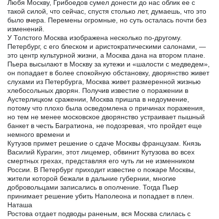
Любя Москву, Грибоедов сумел донести до нас облик ее с
такой силой, что сейчас, спустя столько лет, думаешь, что это
было вчера. Перемены огромные, но суть осталась почти без
изменений.
У Толстого Москва изображена несколько по-другому.
Петербург, с его блеском и аристократическими салонами, —
это центр культурной жизни, а Москва дана на втором плане.
Пьера высылают в Москву за кутежи и «шалости с медведем»,
он попадает в более спокойную обстановку, дворянство живет
слухами из Петербурга, Москва живет размеренной жизнью
хлебосольных дворян. Получив известие о поражении в
Аустерлицком сражении, Москва пришла в недоумение,
потому что плохо была осведомлена о причинах поражения,
но тем не менее московское дворянство устраивает пышный
банкет в честь Багратиона, не подозревая, что пройдет еще
немного времени и
Кутузов примет решение о сдаче Москвы французам. Князь
Василий Курагин, этот лицемер, обвинит Кутузова во всех
смертных грехах, представляя его чуть ли не изменником
России. В Петербург приходит известие о пожаре Москвы,
жители которой бежали в дальние губернии, многие
добровольцами записались в ополчение. Тогда Пьер
принимает решение убить Наполеона и попадает в плен.
Наташа
Ростова отдает подводы раненым, вся Москва слилась с