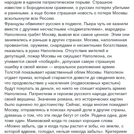
народом в едином патриотическом порыве. Страшное
известие о Бородинском сражении, о русских потерях убитыми
и ранеными, а еще более страшная новость о потере Москвы
всколыхнули всю Россию.
Французы обвиняют русских в поджоге, Пьера чуть не казнили
вместе с другими несчастными «поджигателями», мародеры
Наполеона грабят Москву, вывозя все самое ценное. Этим они
занимались и раньше в других странах. Москва, наполненная
провиантом, оружием, снарядами и несметными богатствами,
оказалась в руках Наполеона. Отсутствие жителей и
депутаций, пожар Москвы не смущают Наполеона, он
упивается своей «победой», допуская самую страшную
ошибку в своей жизни — моральное разложение армии.
Толстой показывает нравственный облик Москвы. Наполеон
отдает приказ, который стараются довести до сведения всех,
что продовольствие у населения (подмосковных крестьян)
будут покупать за деньги, но никто не спешит кормить армию
Наполеона. Патриотизм и героизм русского народа достигает
своей вершины. Значение романа, его исторических картин
было оценено по достоинству. Сейчас, когда многие покидают
Москву, отправляясь в поисках лучшей доли в другие страны,
думаешь о том, что эти люди бегут от себя. Родина одна, дом
тоже один. Маяковский когда-то сказал хорошие слова:
«Можно забыть, где и когда пузы растил и зобы, но землю, с
которой вдвоем, голодал, нельзя никогда забыть». Критерием