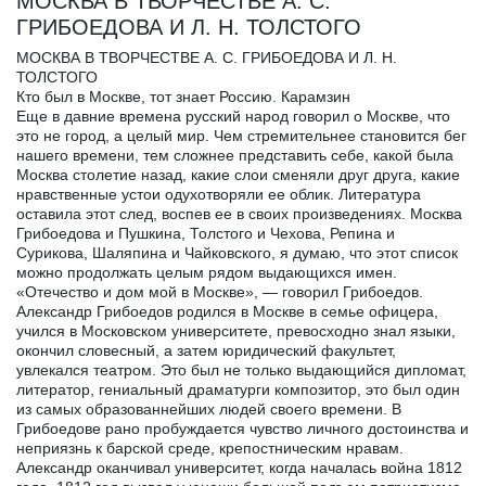
МОСКВА В ТВОРЧЕСТВЕ А. С.
ГРИБОЕДОВА И Л. Н. ТОЛСТОГО
МОСКВА В ТВОРЧЕСТВЕ А. С. ГРИБОЕДОВА И Л. Н.
ТОЛСТОГО
Кто был в Москве, тот знает Россию. Карамзин
Еще в давние времена русский народ говорил о Москве, что
это не город, а целый мир. Чем стремительнее становится бег
нашего времени, тем сложнее представить себе, какой была
Москва столетие назад, какие слои сменяли друг друга, какие
нравственные устои одухотворяли ее облик. Литература
оставила этот след, воспев ее в своих произведениях. Москва
Грибоедова и Пушкина, Толстого и Чехова, Репина и
Сурикова, Шаляпина и Чайковского, я думаю, что этот список
можно продолжать целым рядом выдающихся имен.
«Отечество и дом мой в Москве», — говорил Грибоедов.
Александр Грибоедов родился в Москве в семье офицера,
учился в Московском университете, превосходно знал языки,
окончил словесный, а затем юридический факультет,
увлекался театром. Это был не только выдающийся дипломат,
литератор, гениальный драматурги композитор, это был один
из самых образованнейших людей своего времени. В
Грибоедове рано пробуждается чувство личного достоинства и
неприязнь к барской среде, крепостническим нравам.
Александр оканчивал университет, когда началась война 1812