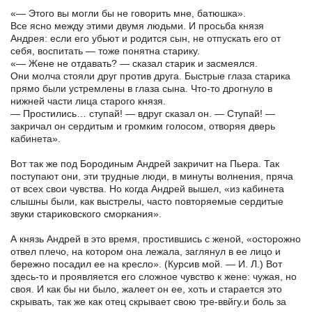
«— Этого вы могли бы не говорить мне, батюшка».
Все ясно между этими двумя людьми. И просьба князя
Андрея: если его убьют и родится сын, не отпускать его от
себя, воспитать — тоже понятна старику.
«— Жене не отдавать? — сказал старик и засмеялся.
Они молча стояли друг против друга. Быстрые глаза старика
прямо были устремлены в глаза сына. Что-то дрогнуло в
нижней части лица старого князя.
— Простились… ступай! — вдруг сказал он. — Ступай! —
закричал он сердитым и громким голосом, отворяя дверь
кабинета».
Вот так же под Бородиным Андрей закричит на Пьера. Так
поступают они, эти трудные люди, в минуты волнения, пряча
от всех свои чувства. Но когда Андрей вышел, «из кабинета
слышны были, как выстрелы, часто повторяемые сердитые
звуки стариковского сморкания».
А князь Андрей в это время, простившись с женой, «осторожно
отвел плечо, на котором она лежала, заглянул в ее лицо и
бережно посадил ее на кресло». (Курсив мой. — И. Л.) Вот
здесь-то и проявляется его сложное чувство к жене: чужая, но
своя. И как бы ни было, жалеет он ее, хоть и старается это
скрывать, так же как отец скрывает свою тре-ввйгу.и боль за