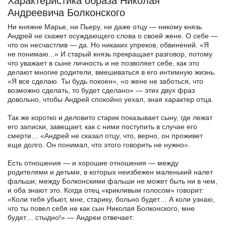
Характеристика образа Николая
Андреевича Болконского
Ни княжне Марье, ни Пьеру, ни даже отцу — никому князь
Андрей не скажет осуждающего слова о своей жене. О себе —
что он несчастлив — да. Но никаких упреков, обвинений. «Я
не понимаю...» И старый князь прекращает разговор, потому
что уважает в сыне личность и не позволяет себе, как это
делают многие родители, вмешиваться в его интимную жизнь.
«Я все сделаю. Ты будь покоен», «о жене не заботься, что
возможно сделать, то будет сделано» — этих двух фраз
довольно, чтобы Андрей спокойно уехал, зная характер отца.
Так же коротко и деловито старик показывает сыну, где лежат
его записки, завещает, как с ними поступить в случае его
смерти… «Андрей не сказал отцу, что, верно, он проживет
еще долго. Он понимал, что этого говорить не нужно».
Есть отношения — и хорошие отношения — между
родителями и детьми, в которых неизбежен маленький налет
фальши; между Болконскими фальши не может быть ни в чем,
и оба знают это. Когда отец «крикливым голосом» говорит:
«Коли тебя убьют, мне, старику, больно будет… А коли узнаю,
что ты повел себя не как сын Николая Болконского, мне
будет… стыдно!» — Андреи отвечает: