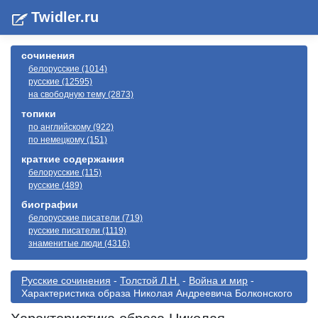
Twidler.ru
сочинения
белорусские (1014)
русские (12595)
на свободную тему (2873)
топики
по английскому (922)
по немецкому (151)
краткие содержания
белорусские (115)
русские (489)
биографии
белорусские писатели (719)
русские писатели (1119)
знаменитые люди (4316)
Русские сочинения
-
Толстой Л.Н.
-
Война и мир
-
Характеристика образа Николая Андреевича Болконского