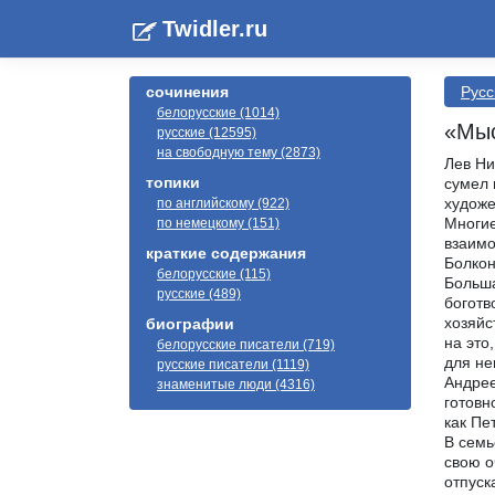
Twidler.ru
сочинения
Русс
белорусские (1014)
«Мыс
русские (12595)
на свободную тему (2873)
Лев Ни
топики
сумел 
художе
по английскому (922)
Многие
по немецкому (151)
взаимо
краткие содержания
Болкон
белорусские (115)
Больша
русские (489)
боготв
хозяйс
биографии
на это
белорусские писатели (719)
для не
русские писатели (1119)
Андрее
знаменитые люди (4316)
готовн
как Пе
В семь
свою о
отпуск