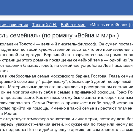
кие сочинения
-
Толстой Л.Н.
-
Война и мир
- «Мысль семейная» (п
ль семейная» (по роману «Война и мир» )
колаевич Толстой — великий писатель-философ. Он сумел поставит
подняться до такой художественной высоты, что его произведения 
ственной литературе. Вершиной его творчества явился роман-эпоп
 страницы этого романа посвящены семейной теме — одной из “л
отношения близких людей, на семейное устройство Лев Николаеви
ских.
я и хлебосольная семья московского барина Ростова. Глава семь
оривший свою жену “графинюшку”, обожающий детей, доверчивый
тво. Материальные дела его находились в расстроенном состояни
, он не мог ограничить себя и семью в привычной роскоши. Граф Ро
го превыше всего. Как ни тяжело ему было заплатить сорок три т
вич сделал это. Семья Ростовых привлекает к себе людей искренн
остью прийти на помощь. Именно в такой семье вырастают пламен
тя Ростов.
е отсутствует атмосфера ханжества и лицемерия, поэтому дети без
чередь, уважают желания детей, их суждения по тому или иному в
ать подростка Петю и действующую армию, он сам хлопотал за сын