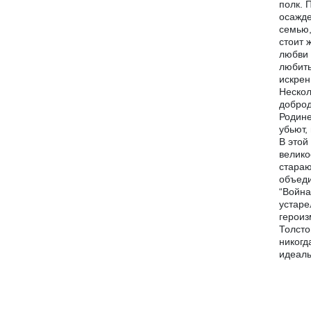
полк. 
осажде
семью,
стоит 
любви 
любить
искрен
Нескол
доброд
Родине
убьют,
В этой
велико
стараю
объеди
“Война
устаре
героиз
Толсто
никогд
идеалы