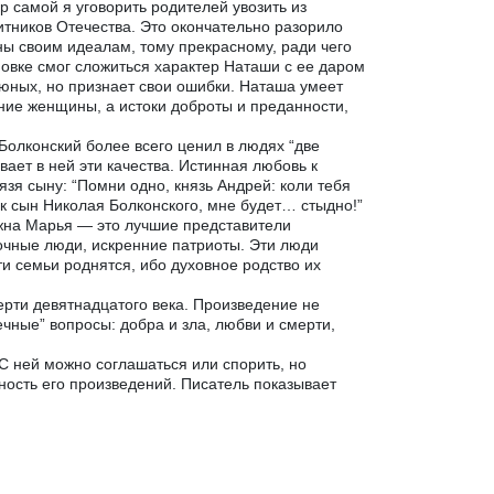
 самой я уговорить родителей увозить из
итников Отечества. Это окончательно разорило
ны своим идеалам, тому прекрасному, ради чего
новке смог сложиться характер Наташи с ее даром
 юных, но признает свои ошибки. Наташа умеет
ение женщины, а истоки доброты и преданности,
Болконский более всего ценил в людях “две
ает в ней эти качества. Истинная любовь к
язя сыну: “Помни одно, князь Андрей: коли тебя
как сын Николая Болконского, мне будет… стыдно!”
яжна Марья — это лучшие представители
очные люди, искренние патриоты. Эти люди
ти семьи роднятся, ибо духовное родство их
ерти девятнадцатого века. Произведение не
ечные” вопросы: добра и зла, любви и смерти,
С ней можно соглашаться или спорить, но
нность его произведений. Писатель показывает