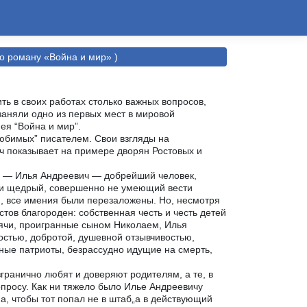
о роману «Война и мир» )
ь в своих работах столько важных вопросов,
заняли одно из первых мест в мировой
ея “Война и мир”.
юбимых” писателем. Свои взгляды на
ч показывает на примере дворян Ростовых и
и — Илья Андреевич — добрейший человек,
 и щедрый, совершенно не умеющий вести
и, все имения были перезаложены. Но, несмотря
стов благороден: собственная честь и честь детей
ысячи, проигранные сыном Николаем, Илья
остью, добротой, душевной отзывчивостью,
ные патриоты, безрассудно идущие на смерть,
гранично любят и доверяют родителям, а те, в
опросу. Как ни тяжело было Илье Андреевичу
а, чтобы тот попал не в штаб„а в действующий