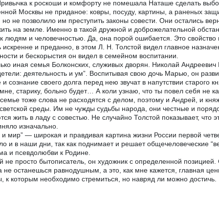
Привычка к роскоши и комфорту не помешала Наташе сделать выбор
нной Москвы не приданое: ковры, посуду, картины, а раненых защ
 но не позволило им преступить законы совести. Они остались вер
жить на земле. Именно в такой дружной и доброжелательной обста
к людям и человечностью. Да, она порой ошибается. Это свойство
 искренне и преданно, в этом Л. Н. Толстой видел главное назнач
ности и бескорыстия он видел в семейном воспитании.
ько иная семья Болконских, служивых дворян. Николай Андреевич 
етели: деятельность и ум”. Воспитывая свою дочь Марью, он развив
 и сознание своего долга перед нею звучат в напутствии старого кн
 мне, старику, больно будет… А коли узнаю, что ты повел себя не 
 семье тоже слова не расходятся с делом, поэтому и Андрей, и кн
светской среды. Им не чужды судьбы народа, они честные и поряд
тся жить в ладу с совестью. Не случайно Толстой показывает, что э
няло изначально.
 и мир” — широкая и правдивая картина жизни России первой четв
ло и в наши дни, так как поднимает и решает общечеловеческие “в
ма и псевдолюбви к Родине.
й не просто бытописатель, он художник с определенной позицией. 
а не останешься равнодушным, а это, как мне кажется, главная це
, к которым необходимо стремиться, но навряд ли можно достичь.