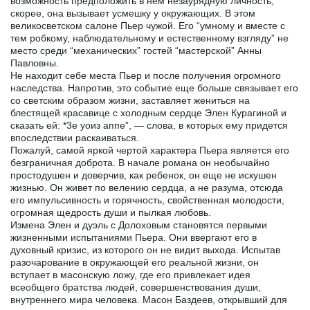
возможность предположить в нем незаурядную личность,
скорее, она вызывает усмешку у окружающих. В этом
великосветском салоне Пьер чужой. Его “умному и вместе с
тем робкому, наблюдательному и естественному взгляду” не
место среди “механических” гостей “мастерской” Анны
Павловны.
Не находит себе места Пьер и после получения огромного
наследства. Напротив, это событие еще больше связывает его
со светским образом жизни, заставляет жениться на
блестящей красавице с холодным сердце Элен Курагиной и
сказать ей: *3е уоиз аппе”, — слова, в которых ему придется
впоследствии раскаиваться.
Пожалуй, самой яркой чертой характера Пьера является его
безграничная доброта. В начале романа он необычайно
простодушен и доверчив, как ребенок, он еще не искушен
жизнью. Он живет по велению сердца, а не разума, отсюда
его импульсивность и горячность, свойственная молодости,
огромная щедрость души и пылкая любовь.
Измена Элен и дуэль с Долоховым становятся первыми
жизненными испытаниями Пьера. Они ввергают его в
духовный кризис, из которого он не видит выхода. Испытав
разочарование в окружающей его реальной жизни, он
вступает в масонскую ложу, где его привлекает идея
всеобщего братства людей, совершенствования души,
внутреннего мира человека. Масон Баздеев, открывший для