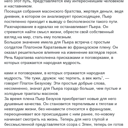
него этот путь, представляется ему интереснейшим человеком
и наставником.
Посещая собрания масонского братства, жертвуя деньги, ведя
дневник, в котором он анализирует происходящее, Пьер
постепенно приходит к выводу о бесполезности такого пути.
Разочарование в идеалах не останавливает Пьера. Он
стремится найти смысл жизни, обрести свой собственный
взгляд на мир, стать ему полезным.
Большое значение имела для Пьера встреча с простым
солдатом Платоном Каратаевым во французском плену. Он
оказал решительное влияние на изменение взглядов героя.
Речь Каратаева наполнена присказками и поговорками, в
которых отражается народная мудрость.
ками и поговорками, в которых отражается народная
мудрость. “Не тужи, дружок: час терпеть, а век жить”, —
говорит Платон Безухову. Эти простые добрые слова,
несомненно, значат для Пьера гораздо больше, чем пустые и
холодные трактаты масонов.
За время плена Пьер Безухов приобретает новые для него
душевные качества. Он становится терпеливым к тяготам и
невзгодам жизни, без ненависти относится к французам,
переоценивает все происшедшее с ним ранее, по-новому
начинает смотреть на жизнь. Теперь для него глупой и
бессмысленной представляется ссора с Элен, теперь он готов