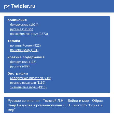
Twidler.ru
сочинения
белорусские (1014)
русские (12595)
на свободную тему (2873)
топики
по английскому (922)
по немецкому (151)
краткие содержания
белорусские (115)
русские (489)
биографии
белорусские писатели (719)
русские писатели (1119)
знаменитые люди (4316)
Русские сочинения
-
Толстой Л.Н.
-
Война и мир
- Образ
Пьер Безухова в романе-эпопее Л. Н. Толстого "Война и
мир"