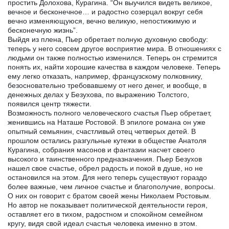
простить Долохова, Курагина. “Он выучился видеть великое,
вечное и бесконечное… и радостно созерцал вокруг себя
вечно изменяющуюся, вечно великую, непостижимую и
бесконечную жизнь”.
Выйдя из плена, Пьер обретает полную духовную свободу:
теперь у него совсем другое восприятие мира. В отношениях с
людьми он также полностью изменился. Теперь он стремится
понять их, найти хорошие качества в каждом человеке. Теперь
ему легко отказать, например, французскому полковнику,
безосновательно требовавшему от него денег, и вообще, в
денежных делах у Безухова, по выражению Толстого,
появился центр тяжести.
Возможность полного человеческого счастья Пьер обретает,
женившись на Наташе Ростовой. В эпилоге романа он уже
опытный семьянин, счастливый отец четверых детей. В
прошлом остались разгульные кутежи в обществе Анатоля
Курагина, собрания масонов и фантазии насчет своего
высокого и таинственного предназначения. Пьер Безухов
нашел свое счастье, обрел радость и покой в душе, но не
остановился на этом. Для него теперь существуют гораздо
более важные, чем личное счастье и благополучие, вопросы.
О них он говорит с братом своей жены Николаем Ростовым.
Но автор не показывает политической деятельности героя,
оставляет его в тихом, радостном и спокойном семейном
кругу, видя свой идеал счастья человека именно в этом.