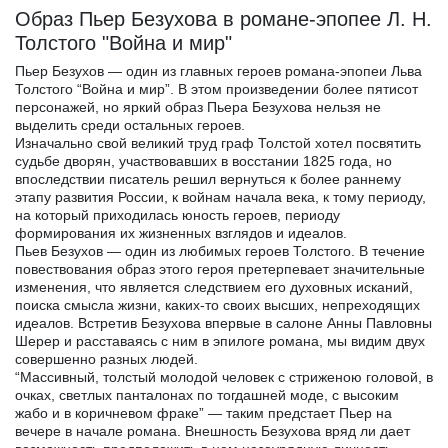
Образ Пьер Безухова в романе-эпопее Л. Н.
Толстого "Война и мир"
Пьер Безухов — один из главных героев романа-эпопеи Льва
Толстого “Война и мир”. В этом произведении более пятисот
персонажей, но яркий образ Пьера Безухова нельзя не
выделить среди остальных героев.
Изначально свой великий труд граф Толстой хотел посвятить
судьбе дворян, участвовавших в восстании 1825 года, но
впоследствии писатель решил вернуться к более раннему
этапу развития России, к войнам начала века, к тому периоду,
на который приходилась юность героев, периоду
формирования их жизненных взглядов и идеалов.
Пьев Безухов — один из любимых героев Толстого. В течение
повествования образ этого героя претерпевает значительные
изменения, что является следствием его духовных исканий,
поиска смысла жизни, каких-то своих высших, непреходящих
идеалов. Встретив Безухова впервые в салоне Анны Павловны
Шерер и расставаясь с ним в эпилоге романа, мы видим двух
совершенно разных людей.
“Массивный, толстый молодой человек с стриженою головой, в
очках, светлых панталонах по тогдашней моде, с высоким
жабо и в коричневом фраке” — таким предстает Пьер на
вечере в начале романа. Внешность Безухова вряд ли дает