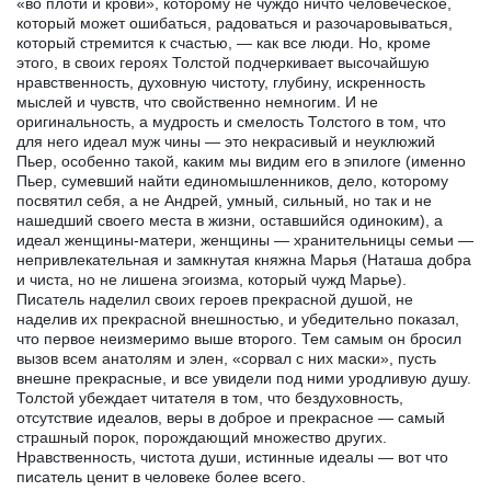
«во плоти и крови», которому не чуждо ничто человеческое,
который может ошибаться, радоваться и разочаровываться,
который стремится к счастью, — как все люди. Но, кроме
этого, в своих героях Толстой подчеркивает высочайшую
нравственность, духовную чистоту, глубину, искренность
мыслей и чувств, что свойственно немногим. И не
оригинальность, а мудрость и смелость Толстого в том, что
для него идеал муж чины — это некрасивый и неуклюжий
Пьер, особенно такой, каким мы видим его в эпилоге (именно
Пьер, сумевший найти единомышленников, дело, которому
посвятил себя, а не Андрей, умный, сильный, но так и не
нашедший своего места в жизни, оставшийся одиноким), а
идеал женщины-матери, женщины — хранительницы семьи —
непривлекательная и замкнутая княжна Марья (Наташа добра
и чиста, но не лишена эгоизма, который чужд Марье).
Писатель наделил своих героев прекрасной душой, не
наделив их прекрасной внешностью, и убедительно показал,
что первое неизмеримо выше второго. Тем самым он бросил
вызов всем анатолям и элен, «сорвал с них маски», пусть
внешне прекрасные, и все увидели под ними уродливую душу.
Толстой убеждает читателя в том, что бездуховность,
отсутствие идеалов, веры в доброе и прекрасное — самый
страшный порок, порождающий множество других.
Нравственность, чистота души, истинные идеалы — вот что
писатель ценит в человеке более всего.