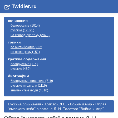
Twidler.ru
сочинения
белорусские (1014)
русские (12595)
на свободную тему (2873)
топики
по английскому (922)
по немецкому (151)
краткие содержания
белорусские (115)
русские (489)
биографии
белорусские писатели (719)
русские писатели (1119)
знаменитые люди (4316)
Русские сочинения
-
Толстой Л.Н.
-
Война и мир
- Образ
"высокого неба" в романе Л. Н. Толстого "Война и мир"