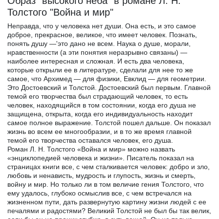
Образ "высокого неба" в романе Л. Н.
Толстого "Война и мир"
Неправда, что у человека нет души. Она есть, и это самое
доброе, прекрасное, великое, что имеет человек. Познать,
понять душу —'это дано не всем. Наука о душе, морали,
нравственности (а эти понятия неразрывно связаны) —
наиболее интересная и сложная. И есть два человека,
которые открыли ее в литературе, сделали для нее то же
самое, что Архимед — для физики, Евклид — для геометрии.
Это Достоевский и Толстой. Достоевский был первым. Главной
темой его творчества был страдающий человек, то есть
человек, находящийся в том состоянии, когда его душа не
защищена, открыта, когда его индивидуальность находит
самое полное выражение. Толстой пошел дальше. Он показал
жизнь во всем ее многообразии, и в то же время главной
темой его творчества оставался человек, его душа.
Роман Л. Н. Толстого «Война и мир» можно назвать
«энциклопедией человека и жизни». Писатель показал на
страницах книги все, с чем сталкивается человек: добро и зло,
любовь и ненависть, мудрость и глупость, жизнь и смерть,
войну и мир. Но только ли в том величие гения Толстого, что
ему удалось, глубоко осмыслив все, с чем встречался на
жизненном пути, дать развернутую картину жизни людей с ее
печалями и радостями? Великий Толстой не был бы так велик,