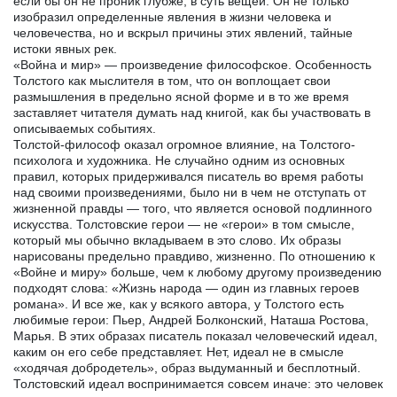
если бы он не проник глубже, в суть вещей. Он не только
изобразил определенные явления в жизни человека и
человечества, но и вскрыл причины этих явлений, тайные
истоки явных рек.
«Война и мир» — произведение философское. Особенность
Толстого как мыслителя в том, что он воплощает свои
размышления в предельно ясной форме и в то же время
заставляет читателя думать над книгой, как бы участвовать в
описываемых событиях.
Толстой-философ оказал огромное влияние, на Толстого-
психолога и художника. Не случайно одним из основных
правил, которых придерживался писатель во время работы
над своими произведениями, было ни в чем не отступать от
жизненной правды — того, что является основой подлинного
искусства. Толстовские герои — не «герои» в том смысле,
который мы обычно вкладываем в это слово. Их образы
нарисованы предельно правдиво, жизненно. По отношению к
«Войне и миру» больше, чем к любому другому произведению
подходят слова: «Жизнь народа — один из главных героев
романа». И все же, как у всякого автора, у Толстого есть
любимые герои: Пьер, Андрей Болконский, Наташа Ростова,
Марья. В этих образах писатель показал человеческий идеал,
каким он его себе представляет. Нет, идеал не в смысле
«ходячая добродетель», образ выдуманный и бесплотный.
Толстовский идеал воспринимается совсем иначе: это человек