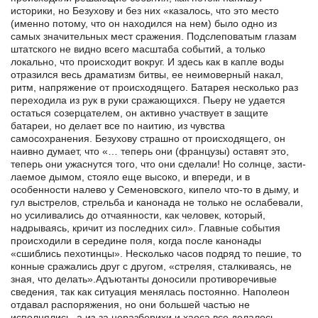
историки, но Безухову и без них «казалось, что это место
(именно потому, что он находился на нем) было одно из
самых значительных мест сражения. Подслеповатым глазам
штатского не видно всего масштаба событий, а только
локально, что происходит вокруг. И здесь как в капле воды
отразился весь драматизм битвы, ее неимоверный накал,
ритм, напряжение от происходящего. Батарея несколько раз
переходила из рук в руки сражающихся. Пьеру не удается
остаться созерцателем, он активно участвует в защите
батареи, но делает все по наитию, из чувства
самосохранения. Безухову страшно от происходящего, он
наивно думает, что «… теперь они (французы) оставят это,
теперь они ужаснутся того, что они сделали! Но солнце, засти-
лаемое дымом, стояло еще высоко, и впереди, и в
особенности налево у Семеновского, кипело что-то в дыму, и
гул выстрелов, стрельба и канонада не только не ослабевали,
но усиливались до отчаянности, как человек, который,
надрываясь, кричит из последних сил». Главные события
происходили в середине поля, когда после канонады
«сшиблись пехотинцы». Несколько часов подряд то пешие, то
конные сражались друг с другом, «стреляя, сталкиваясь, не
зная, что делать».Адъютанты доносили противоречивые
сведения, так как ситуация менялась постоянно. Наполеон
отдавал распоряжения, но они большей частью не
исполнялись, а из-за неразберихи и хаоса все делалось