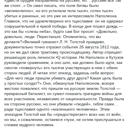
«двести орудий направлены на русских, но… русские все так
же стоят...» Он смел писать, что поле битвы было
«великолепно», но его устилали тела тысяч, сотен тысяч
убитых и раненых, но это уже не интересовало Наполеона.
Главное, что не удовлетворено его тщеславие: он не одержал
сокрушительной и яркой победы. В конце дня пошел дождь —
это как бы «слезы неба», будто сам Бог просит: «Довольно,
довольно, люди. Перестаньте. Опомнитесь, что вы
делаете?»Великий гуманист Л. Н. Толстой правдиво,
документально точно отразил события 26 августа 1812 года,
но он же дал свою трактовку происходящему. Автор отрицает
решающую роль личности •Q истории. Не Наполеон и Кутузов
руководили сражением, а оно шло, как должно было идти, как
смогли «повернуть» его тысячи участвующих в нем с обеих
сторон людей. И читая этот эпизод, задаешь себе вопрос:
«Для чего люди пришли убивать друг друга? Какая цель была
у простых солдат?» Они, обманутые Наполеоном, вскоре
жестоко пожалеют, что пришли на русскую землю.Толстой —
прекрасный баталист, он сумел показать трагедию войны для
всех участников, независимо от национальности. Правда была
на стороне русских, но они убивали «людей», гибли сами…
ради тщеславия одного «маленького человечка». Этим
эпизодом Толстой как бы «предостерегает» всех нас от войн,
но мы, к сожалению, остаемся глухи, не хотим прислушаться к
словам мудрого человека.