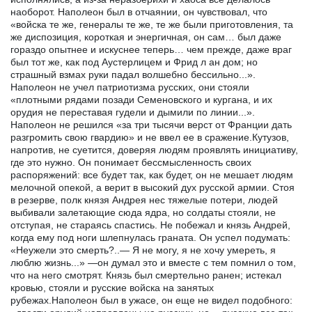
наоборот. Наполеон был в отчаянии, он чувствовал, что
«войска те же, генералы те же, те же были приготовления, та
же диспозиция, короткая и энергичная, он сам… был даже
гораздо опытнее и искуснее теперь… чем прежде, даже враг
был тот же, как под Аустерлицем и Фрид л ан дом; но
страшный взмах руки падал волшебно бессильно...».
Наполеон не учел патриотизма русских, они стояли
«плотными рядами позади Семеновского и кургана, и их
орудия не переставая гудели и дымили по линии...».
Наполеон не решился «за три тысячи верст от Франции дать
разгромить свою гвардию» и не ввел ее в сражение.Кутузов,
напротив, не суетится, доверяя людям проявлять инициативу,
где это нужно. Он понимает бессмысленность своих
распоряжений: все будет так, как будет, он не мешает людям
мелочной опекой, а верит в высокий дух русской армии. Стоя
в резерве, полк князя Андрея нес тяжелые потери, людей
выбивали залетающие сюда ядра, но солдаты стояли, не
отступая, не стараясь спастись. Не побежал и князь Андрей,
когда ему под ноги шлепнулась граната. Он успел подумать:
«Неужели это смерть?..— Я не могу, я не хочу умереть, я
люблю жизнь...» —он думал это и вместе с тем помнил о том,
что на него смотрят. Князь был смертельно ранен; истекал
кровью, стояли и русские войска на занятых
рубежах.Наполеон был в ужасе, он еще не видел подобного: