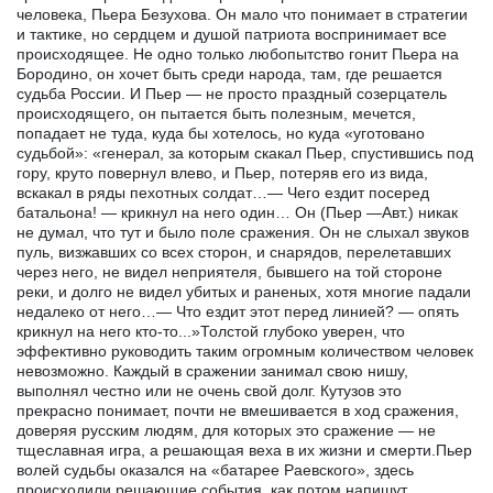
человека, Пьера Безухова. Он мало что понимает в стратегии
и тактике, но сердцем и душой патриота воспринимает все
происходящее. Не одно только любопытство гонит Пьера на
Бородино, он хочет быть среди народа, там, где решается
судьба России. И Пьер — не просто праздный созерцатель
происходящего, он пытается быть полезным, мечется,
попадает не туда, куда бы хотелось, но куда «уготовано
судьбой»: «генерал, за которым скакал Пьер, спустившись под
гору, круто повернул влево, и Пьер, потеряв его из вида,
вскакал в ряды пехотных солдат…— Чего ездит посеред
батальона! — крикнул на него один… Он (Пьер —Авт.) никак
не думал, что тут и было поле сражения. Он не слыхал звуков
пуль, визжавших со всех сторон, и снарядов, перелетавших
через него, не видел неприятеля, бывшего на той стороне
реки, и долго не видел убитых и раненых, хотя многие падали
недалеко от него…— Что ездит этот перед линией? — опять
крикнул на него кто-то...»Толстой глубоко уверен, что
эффективно руководить таким огромным количеством человек
невозможно. Каждый в сражении занимал свою нишу,
выполнял честно или не очень свой долг. Кутузов это
прекрасно понимает, почти не вмешивается в ход сражения,
доверяя русским людям, для которых это сражение — не
тщеславная игра, а решающая веха в их жизни и смерти.Пьер
волей судьбы оказался на «батарее Раевского», здесь
происходили решающие события, как потом напишут