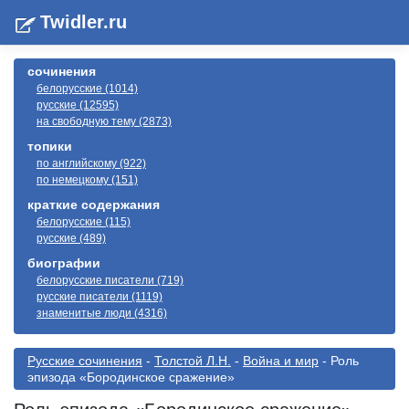
Twidler.ru
сочинения
белорусские (1014)
русские (12595)
на свободную тему (2873)
топики
по английскому (922)
по немецкому (151)
краткие содержания
белорусские (115)
русские (489)
биографии
белорусские писатели (719)
русские писатели (1119)
знаменитые люди (4316)
Русские сочинения
-
Толстой Л.Н.
-
Война и мир
- Роль
эпизода «Бородинское сражение»