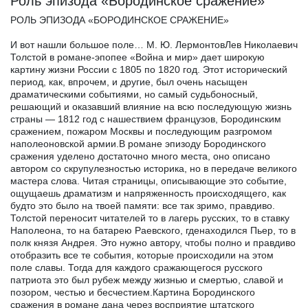
Роль эпизода «Бородинское сражение»
РОЛЬ ЭПИЗОДА «БОРОДИНСКОЕ СРАЖЕНИЕ»
И вот нашли большое поле… М. Ю. ЛермонтовЛев Николаевич
Толстой в романе-эпопее «Война и мир» дает широкую
картину жизни России с 1805 по 1820 год. Этот исторический
период, как, впрочем, и другие, был очень насыщен
драматическими событиями, но самый судьбоносный,
решающий и оказавший влияние на всю последующую жизнь
страны — 1812 год с нашествием французов, Бородинским
сражением, пожаром Москвы и последующим разгромом
наполеоновской армии.В романе эпизоду Бородинского
сражения уделено достаточно много места, оно описано
автором со скрупулезностью историка, но в передаче великого
мастера слова. Читая страницы, описывающие это событие,
ощущаешь драматизм и напряженность происходящего, как
будто это было на твоей памяти: все так зримо, правдиво.
Толстой переносит читателей то в лагерь русских, то в ставку
Наполеона, то на батарею Раевского, гденаходился Пьер, то в
полк князя Андрея. Это нужно автору, чтобы полно и правдиво
отобразить все те события, которые происходили на этом
поле славы. Тогда для каждого сражающегося русского
патриота это был рубеж между жизнью и смертью, славой и
позором, честью и бесчестием.Картина Бородинского
сражения в романе дана через восприятие штатского