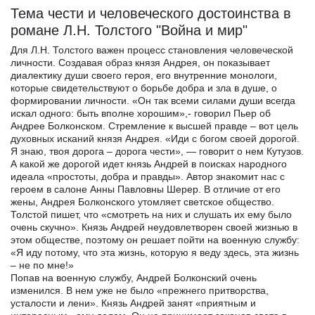
Тема чести и человеческого достоинства в
романе Л.Н. Толстого "Война и мир"
Для Л.Н. Толстого важен процесс становления человеческой
личности. Создавая образ князя Андрея, он показывает
диалектику души своего героя, его внутренние монологи,
которые свидетельствуют о борьбе добра и зла в душе, о
формировании личности. «Он так всеми силами души всегда
искал одного: быть вполне хорошим»,- говорил Пьер об
Андрее Болконском. Стремление к высшей правде – вот цель
духовных исканий князя Андрея. «Иди с богом своей дорогой.
Я знаю, твоя дорога – дорога чести», — говорит о нем Кутузов.
А какой же дорогой идет князь Андрей в поисках народного
идеала «простоты, добра и правды». Автор знакомит нас с
героем в салоне Анны Павловны Шерер. В отличие от его
жены, Андрея Болконского утомляет светское общество.
Толстой пишет, что «смотреть на них и слушать их ему было
очень скучно». Князь Андрей неудовлетворен своей жизнью в
этом обществе, поэтому он решает пойти на военную службу:
«Я иду потому, что эта жизнь, которую я веду здесь, эта жизнь
– не по мне!»
Попав на военную службу, Андрей Болконский очень
изменился. В нем уже не было «прежнего притворства,
усталости и лени». Князь Андрей занят «приятным и