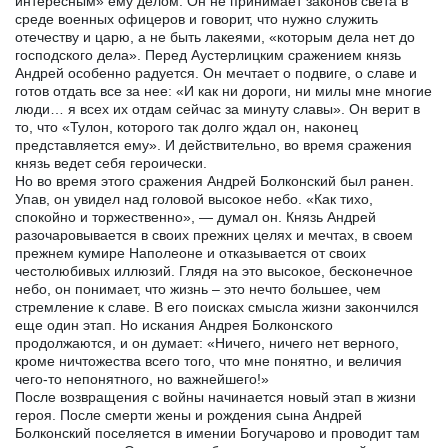
интересным» ему делом. Он не принимает законов света в
среде военных офицеров и говорит, что нужно служить
отечеству и царю, а не быть лакеями, «которым дела нет до
господского дела». Перед Аустерлицким сражением князь
Андрей особенно радуется. Он мечтает о подвиге, о славе и
готов отдать все за нее: «И как ни дороги, ни милы мне многие
люди… я всех их отдам сейчас за минуту славы». Он верит в
то, что «Тулон, которого так долго ждал он, наконец
представляется ему». И действительно, во время сражения
князь ведет себя героически.
Но во время этого сражения Андрей Болконский был ранен.
Упав, он увидел над головой высокое небо. «Как тихо,
спокойно и торжественно», — думал он. Князь Андрей
разочаровывается в своих прежних целях и мечтах, в своем
прежнем кумире Наполеоне и отказывается от своих
честолюбивых иллюзий. Глядя на это высокое, бесконечное
небо, он понимает, что жизнь – это нечто большее, чем
стремление к славе. В его поисках смысла жизни закончился
еще один этап. Но искания Андрея Болконского
продолжаются, и он думает: «Ничего, ничего нет верного,
кроме ничтожества всего того, что мне понятно, и величия
чего-то непонятного, но важнейшего!»
После возвращения с войны начинается новый этап в жизни
героя. После смерти жены и рождения сына Андрей
Болконский поселяется в имении Богучарово и проводит там