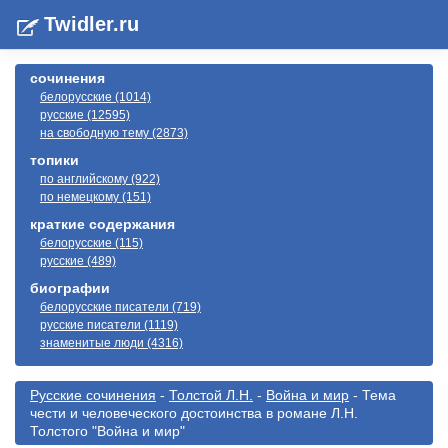
Twidler.ru
сочинения
белорусские (1014)
русские (12595)
на свободную тему (2873)
топики
по английскому (922)
по немецкому (151)
краткие содержания
белорусские (115)
русские (489)
биографии
белорусские писатели (719)
русские писатели (1119)
знаменитые люди (4316)
Русские сочинения
-
Толстой Л.Н.
-
Война и мир
- Тема
чести и человеческого достоинства в романе Л.Н.
Толстого "Война и мир"