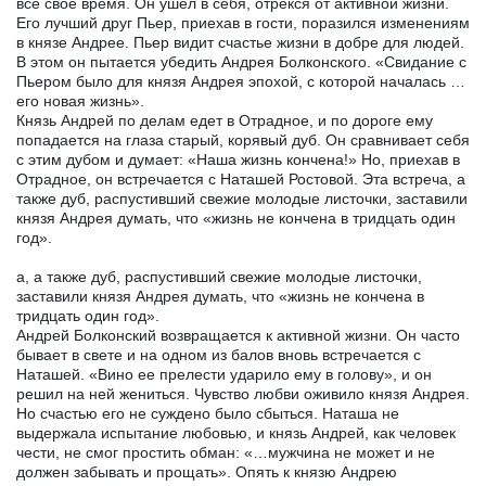
все свое время. Он ушел в себя, отрекся от активной жизни.
Его лучший друг Пьер, приехав в гости, поразился изменениям
в князе Андрее. Пьер видит счастье жизни в добре для людей.
В этом он пытается убедить Андрея Болконского. «Свидание с
Пьером было для князя Андрея эпохой, с которой началась …
его новая жизнь».
Князь Андрей по делам едет в Отрадное, и по дороге ему
попадается на глаза старый, корявый дуб. Он сравнивает себя
с этим дубом и думает: «Наша жизнь кончена!» Но, приехав в
Отрадное, он встречается с Наташей Ростовой. Эта встреча, а
также дуб, распустивший свежие молодые листочки, заставили
князя Андрея думать, что «жизнь не кончена в тридцать один
год».
а, а также дуб, распустивший свежие молодые листочки,
заставили князя Андрея думать, что «жизнь не кончена в
тридцать один год».
Андрей Болконский возвращается к активной жизни. Он часто
бывает в свете и на одном из балов вновь встречается с
Наташей. «Вино ее прелести ударило ему в голову», и он
решил на ней жениться. Чувство любви оживило князя Андрея.
Но счастью его не суждено было сбыться. Наташа не
выдержала испытание любовью, и князь Андрей, как человек
чести, не смог простить обман: «…мужчина не может и не
должен забывать и прощать». Опять к князю Андрею