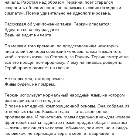
начала. Работая над образом Теркина, поэт старался
сохранить объективность, не навязывать своих взглядов и
симпатий. Поэма удивительно не идеологизирована.
Рассуждая об уничтожении танка, Теркин опасается:
Вдруг он со слепу раздавит.
Ведь не видит ни черта.
По меркам того времени, по представлениям некоторых
писателей той поры советский человек только и ждал того,
чтобы отдать жизнь за Сталина, за Родину. Теркин смотрит на
все это проще, по-народному. И ему начинаешь доверять.
Герой просто оживает на глазах:
Не взорвемся, так прорвемся.
Живы будем, не помрем...
Теркин использует нормальный народный язык, на котором
разговаривали все солдаты.
В поэме нет единой композиционной основы. Она собрана из
отдельных главок. Каждая глава — это законченное
произведение. И печатались главы отдельно в каждом номере
фронтовой газеты. Единство поэме придает общая тематика
— жизнь воюющего человека, обычного, земного, но и «чудо-
человека», не теряющего веры в себя, в товарищей, в