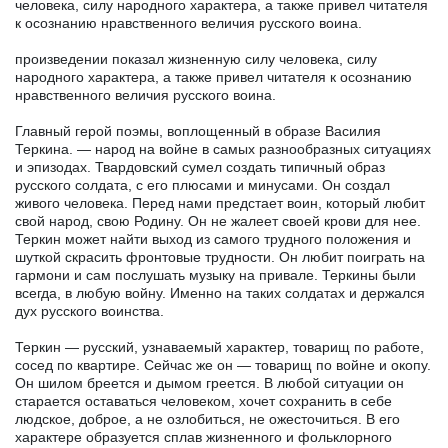
человека, силу народного характера, а также привел читателя
к осознанию нравственного величия русского воина.
произведении показал жизненную силу человека, силу
народного характера, а также привел читателя к осознанию
нравственного величия русского воина.
Главный герой поэмы, воплощенный в образе Василия
Теркина. — народ на войне в самых разнообразных ситуациях
и эпизодах. Твардовский сумел создать типичный образ
русского солдата, с его плюсами и минусами. Он создал
живого человека. Перед нами предстает воин, который любит
свой народ, свою Родину. Он не жалеет своей крови для нее.
Теркин может найти выход из самого трудного положения и
шуткой скрасить фронтовые трудности. Он любит поиграть на
гармони и сам послушать музыку на привале. Теркины были
всегда, в любую войну. Именно на таких солдатах и держался
дух русского воинства.
Теркин — русский, узнаваемый характер, товарищ по работе,
сосед по квартире. Сейчас же он — товарищ по войне и окопу.
Он шилом бреется и дымом греется. В любой ситуации он
старается оставаться человеком, хочет сохранить в себе
людское, доброе, а не озлобиться, не ожесточиться. В его
характере образуется сплав жизненного и фольклорного