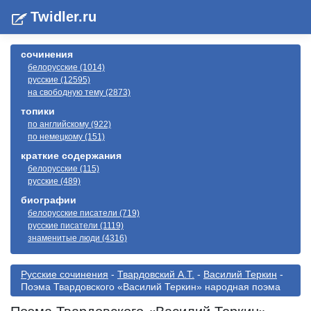
Twidler.ru
сочинения
белорусские (1014)
русские (12595)
на свободную тему (2873)
топики
по английскому (922)
по немецкому (151)
краткие содержания
белорусские (115)
русские (489)
биографии
белорусские писатели (719)
русские писатели (1119)
знаменитые люди (4316)
Русские сочинения
-
Твардовский А.Т.
-
Василий Теркин
-
Поэма Твардовского «Василий Теркин» народная поэма