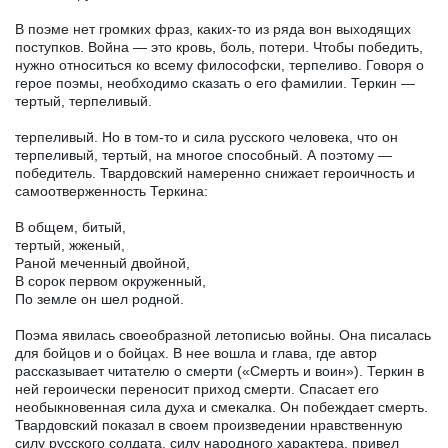
В поэме нет громких фраз, каких-то из ряда вон выходящих
поступков. Война — это кровь, боль, потери. Чтобы победить,
нужно относиться ко всему философски, терпеливо. Говоря о
герое поэмы, необходимо сказать о его фамилии. Теркин —
тертый, терпеливый.
терпеливый. Но в том-то и сила русского человека, что он
терпеливый, тертый, на многое способный. А поэтому —
победитель. Твардовский намеренно снижает героичность и
самоотверженность Теркина:
В общем, битый,
тертый, жженый,
Раной меченный двойной,
В сорок первом окруженный,
По земле он шел родной.
Поэма явилась своеобразной летописью войны. Она писалась
для бойцов и о бойцах. В нее вошла и глава, где автор
рассказывает читателю о смерти («Смерть и воин»). Теркин в
ней героически переносит приход смерти. Спасает его
необыкновенная сила духа и смекалка. Он побеждает смерть.
Твардовский показал в своем произведении нравственную
силу русского солдата, силу народного характера, привел