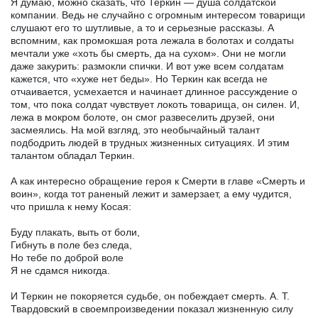
Я думаю, можно сказать, что Теркин — душа солдатской
компании. Ведь не случайно с огромным интересом товарищи
слушают его то шутливые, а то и серьезные рассказы. А
вспомним, как промокшая рота лежала в болотах и солдаты
мечтали уже «хоть бы смерть, да на сухом». Они не могли
даже закурить: размокли спички. И вот уже всем солдатам
кажется, что «хуже нет беды». Но Теркин как всегда не
отчаивается, усмехается и начинает длинное рассуждение о
том, что пока солдат чувствует локоть товарища, он силен. И,
лежа в мокром болоте, он смог развеселить друзей, они
засмеялись. На мой взгляд, это необычайный талант
подбодрить людей в трудных жизненных ситуациях. И этим
талантом обладал Теркин.
А как интересно обращение героя к Смерти в главе «Смерть и
воин», когда тот раненый лежит и замерзает, а ему чудится,
что пришла к нему Косая:
Буду плакать, выть от боли,
Гибнуть в поле без следа,
Но тебе по доброй воле
Я не сдамся никогда.
И Теркин не покоряется судьбе, он побеждает смерть. А. Т.
Твардовский в своемпроизведении показал жизненную силу