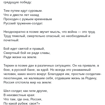
грядущую победу:
Тем путем идут суровым.
Что и двести лет назад
Проходич с ружьем кремневым
Русский труженик-солдат.
Неоднократно в поэме звучит мысль, что война — это труд.
Труд тяжелый, смертельно опасный, но необходимый и
почетный:
Бой идет святой и правый,
Смертный бой не ради славы,
Ради жизни на земле.
Теркин в поэме дан в различных ситуациях. Он на привале, в
бою, в русской бане, за едой. Но всегда это узнаваемый
человек, каких много вокруг. Благодаря им, простым солдатам-
пехотинцам, не жалевшим себя, отдавшим жизнь за Родину,
Россия отстояла мир на земле:
Шел солдат, как гили другие,
В неизвестные края:
Что там, где она, Россия,
По какой рубеж: своя?»