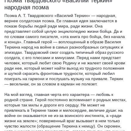
Поэма Твардовского «Василий Теркин»
народная поэма
Поэма А. Т. Твардовского «Василий Теркин» — народная,
вернее солдатская поэма. Ее главная идея заключается в
показе борьбы людей ради мира, ради жизни. Она
представляет собой целую энциклопедию жизни бойца. Да и
по словам самого писателя, «эта книга про бойца, без начала
и конца». Главный герой — воплощенный в образе Василия
Теркина народ на войне в самых разнообразных ситуациях и
эпизодах. Твардовский смог создать типичный образ русского
солдата, с его плюсами и минусами. Перед нами предстает
человек, который любит свою Родину и не жалеет своей крови
ради нее, который может найти выход из трудного положения
и шуткой скрасить фронтовые трудности, который любил
поиграть на гармони и послушать музыку на привале. Теркин
— весельчак, он за словом в карман не полезет.
На мой взгляд, главная черта его характера — любовь к
родной стране. Герой постоянно вспоминает о родных местах,
которые так милы и дороги его сердцу. Не может не
привлекать в Теркине также и милосердие, величие души: на
войне он оказывается не из-за воинского инстинкта, а «ради
жизни на земле»; поверженный враг вызывает в нем только
чувство жалости (обращение Теркина к немцу). Он скромен,