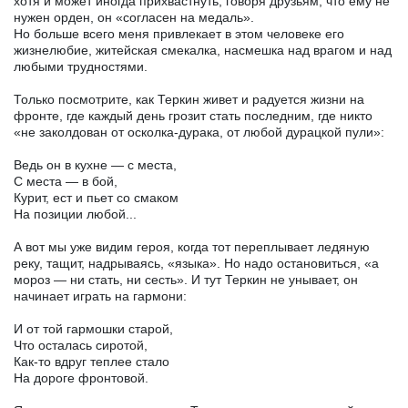
хотя и может иногда прихвастнуть, говоря друзьям, что ему не
нужен орден, он «согласен на медаль».
Но больше всего меня привлекает в этом человеке его
жизнелюбие, житейская смекалка, насмешка над врагом и над
любыми трудностями.
Только посмотрите, как Теркин живет и радуется жизни на
фронте, где каждый день грозит стать последним, где никто
«не заколдован от осколка-дурака, от любой дурацкой пули»:
Ведь он в кухне — с места,
С места — в бой,
Курит, ест и пьет со смаком
На позиции любой...
А вот мы уже видим героя, когда тот переплывает ледяную
реку, тащит, надрываясь, «языка». Но надо остановиться, «а
мороз — ни стать, ни сесть». И тут Теркин не унывает, он
начинает играть на гармони:
И от той гармошки старой,
Что осталась сиротой,
Как-то вдруг теплее стало
На дороге фронтовой.