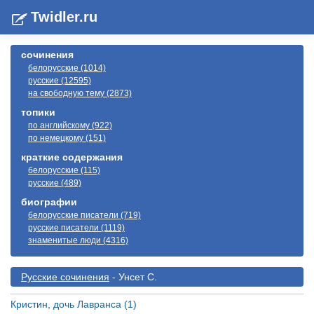
Twidler.ru
сочинения
белорусские (1014)
русские (12595)
на свободную тему (2873)
топики
по английскому (922)
по немецкому (151)
краткие содержания
белорусские (115)
русские (489)
биографии
белорусские писатели (719)
русские писатели (1119)
знаменитые люди (4316)
Русские сочинения
- Унсет С.
Кристин, дочь Лавранса (1)