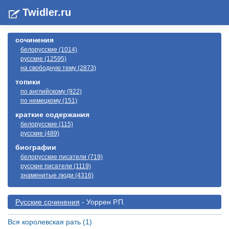
Twidler.ru
сочинения
белорусские (1014)
русские (12595)
на свободную тему (2873)
топики
по английскому (922)
по немецкому (151)
краткие содержания
белорусские (115)
русские (489)
биографии
белорусские писатели (719)
русские писатели (1119)
знаменитые люди (4316)
Русские сочинения
- Уоррен Р.П.
Вся королевская рать (1)