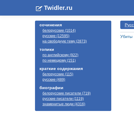
Twidler.ru
сочинения
Русс
белорусские (1014)
русские (12595)
Убиты 
на свободную тему (2873)
топики
по английскому (922)
по немецкому (151)
краткие содержания
белорусские (115)
русские (489)
биографии
белорусские писатели (719)
русские писатели (1119)
знаменитые люди (4316)