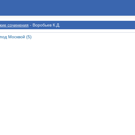
кие сочинения
- Воробьев К.Д.
под Москвой (5)