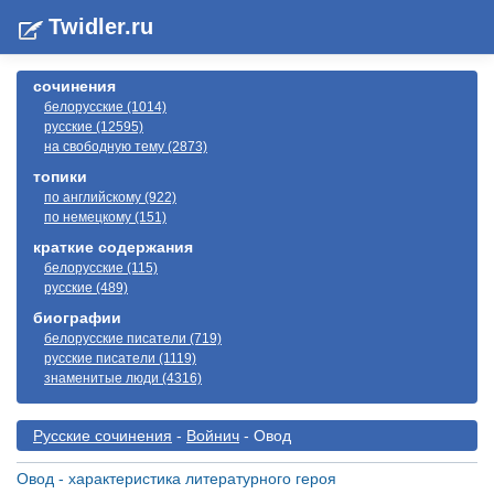
Twidler.ru
сочинения
белорусские (1014)
русские (12595)
на свободную тему (2873)
топики
по английскому (922)
по немецкому (151)
краткие содержания
белорусские (115)
русские (489)
биографии
белорусские писатели (719)
русские писатели (1119)
знаменитые люди (4316)
Русские сочинения
-
Войнич
- Овод
Овод - характеристика литературного героя