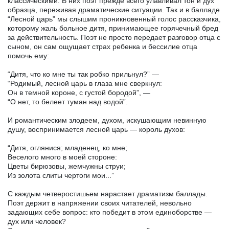
классическими. В них поэт прежде всего улавливал тон и дух
образца, переживая драматические ситуации. Так и в балладе
“Лесной царь” мы слышим проникновенный голос рассказчика,
которому жаль больное дитя, принимающее горячечный бред
за действительность. Поэт не просто передает разговор отца с
сыном, он сам ощущает страх ребенка и бессилие отца
помочь ему:
“Дитя, что ко мне ты так робко прильнул?” —
“Родимый, лесной царь в глаза мне сверкнул:
Он в темной короне, с густой бородой”, —
“О нет, то белеет туман над водой”.
И романтическим злодеем, духом, искушающим невинную
душу, воспринимается лесной царь — король духов:
“Дитя, оглянися; младенец, ко мне;
Веселого много в моей стороне:
Цветы бирюзовы, жемчужны струи;
Из золота слиты чертоги мои...”
С каждым четверостишьем нарастает драматизм баллады.
Поэт держит в напряжении своих читателей, невольно
задающих себе вопрос: кто победит в этом единоборстве —
дух или человек?