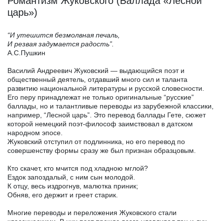
Романтизм Жуковского (Баллада «Лесной
царь»)
“И утешится безмолвная печаль,
И резвая задумается радость”.
А.С.Пушкин
Василий Андреевич Жуковский — выдающийся поэт и
общественный деятель, отдавший много сил и таланта
развитию национальной литературы и русской словесности.
Его перу принадлежат не только оригинальные “русские”
баллады, но и талантливые переводы из зарубежной классики,
например, “Лесной царь”. Это перевод баллады Гете, сюжет
которой немецкий поэт-философ заимствовал в датском
народном эпосе.
Жуковский отступил от подлинника, но его перевод по
совершенству формы сразу же был признан образцовым.
Кто скачет, кто мчится под хладною мглой?
Ездок запоздалый, с ним сын молодой.
К отцу, весь издрогнув, малютка приник;
Обняв, его держит и греет старик.
Многие переводы и переложения Жуковского стали