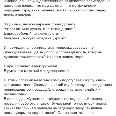
Эмоциональное и художественное воздействие произведения
настолько велико, что нам кажется, что мы физически
ощущаем страдания ребенка, его боль, ужас и страх перед
лесным эльфом:
“Родимый, лесной царь нас хочет догнать;
Уж вот он: мне душно, мне тяжко дышать”.
Ездок оробелый не скачет, летит;
Младенец тоскует, младенец кричит…
И неожиданная оригинальная концовка совершенно
обескураживает: где те добро и справедливость, которым
суждено торжествовать? Их нет в нашем мире.
Ездок погоняет, ездок доскакал…
В руках его мертвый младенец лежал.
С этими словами невольно комок подступает к горлу, слезы
застилают глаза. Сколько ни читай эту балладу, но всегда живо
принимаешь ее к сердцу. Зло всегда настигает слабых и
беззащитных.
В переводах Жуковский выступает как подлинный творец,
позволяя себе отступать от буквальной точности оригинала.
Он как бы сочинял баллады на заданную тему, “вышивая
новые узоры по старой канве”. Он говорил, что поэт-