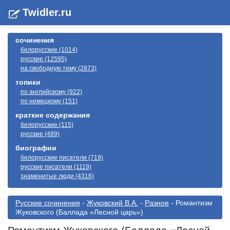
Twidler.ru
сочинения
белорусские (1014)
русские (12595)
на свободную тему (2873)
топики
по английскому (922)
по немецкому (151)
краткие содержания
белорусские (115)
русские (489)
биографии
белорусские писатели (719)
русские писатели (1119)
знаменитые люди (4316)
Русские сочинения
-
Жуковский В.А.
-
Разное
- Романтизм
Жуковского (Баллада «Лесной царь»)