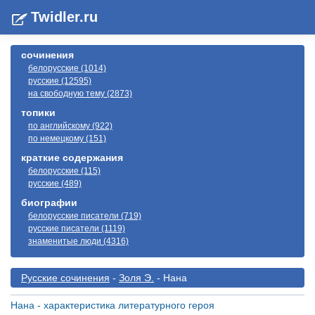
Twidler.ru
сочинения
белорусские (1014)
русские (12595)
на свободную тему (2873)
топики
по английскому (922)
по немецкому (151)
краткие содержания
белорусские (115)
русские (489)
биографии
белорусские писатели (719)
русские писатели (1119)
знаменитые люди (4316)
Русские сочинения
-
Золя Э.
- Нана
Нана - характеристика литературного героя