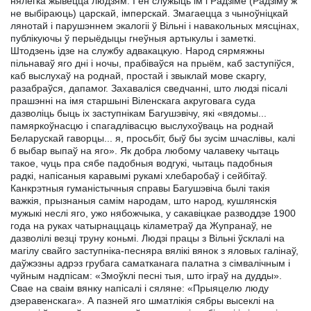
нялёгка жывецца людзям. I ён служыць ім і Радзіме (Радзіму ж
не выбіраюць) царскай, імперскай. Змагаецца з чыноўніцкай
лянотай і парушэннем экалогіі ў Вільні і навакольных мясцінах,
публікуючы ў перыёдыцы гнеўныя артыкулы і заметкі.
Штодзень ідзе на службу адвакацкую. Народ сярмяжны
пільнаваў яго дні і ночы, прабіваўся на прыём, каб заступіўся,
каб выслухаў на роднай, простай і звыклай мове скаргу,
разабраўся, дапамог. Захаваліся сведчанні, што людзі пісалі
прашэнні на імя старшыні Віленскага акруговага суда
дазволіць быць іх заступнікам Багушэвічу, які «вядомы...
памяркоўнасцю і спагадлівасцю выслухоўваць на роднай
Беларускай гаворцы... я, просьбіт, быў бы зусім шчаслівы, калі
б выбар выпаў на яго». Як добра любому чалавеку чытаць
такое, чуць пра сябе падобныя водгукі, чытаць падобныя
радкі, напісаныя каравымі рукамі хлебаробаў і сейбітаў.
Канкрэтныя гуманістычныя справы Багушэвіча былі такія
важкія, прызнаныя самім народам, што народ, кушлянскія
мужыкі неслі яго, ужо нябожчыка, у сакавіцкае разводдзе 1900
года на руках чатырнаццаць кіламетраў да Жупранаў, не
дазволілі везці труну коньмі. Людзі працы з Вільні ўсклалі на
магілу свайго заступніка-песняра вялікі вянок з яловых галінаў,
даўжэзны адрэз грубага саматканага палатна з сімвалічным і
чуйным надпісам: «Змоўклі песні тыя, што іграў на дудды».
Свае на сваім вянку напісалі і сяляне: «Прыяцелю люду
дзеравенскага». А пазней яго шматлікія сябры высеклі на