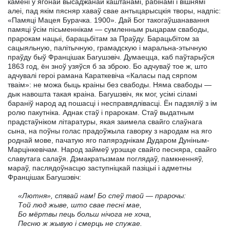
камені ў ягонай высаджанай каштанамі, рабінамі і вішнямі
алеі, пад якім пясняр хаваў свае антыцарысцкія творы, надпіс:
«Памяці Мацея Бурачка. 1900». Дай Бог такогаўшанавання
памяці ўсім пісьменнікам — сумленным рыцарам свабоды,
прарокам нацыі, барацьбітам за Праўду. Барацьбітом за
сацыяльную, палітычную, грамадскую і маральна-этычную
праўду быў Францішак Багушэвіч. Думаецца, каб паўтарыўся
1863 год, ён зноў узяўся б за зброю. Бо адчуваў тое ж, што
адчувалі героі рамана Караткевіча «Каласы пад сярпом
тваім»: не можа быць краіны без свабоды. Няма свабоды —
дык навошта такая краіна. Багушэвіч, як мог, усімі сіламі
бараніў народ ад пошасці і несправядлівасці. Ён падзяліў з ім
ролю пакутніка. Аднак стаў і прарокам. Стаў выдатным
прадстаўніком літаратуры, якая заимела свайго слаўнага
сына, на поўны голас прадоўжыла гаворку з народам на яго
роднай мове, пачатую яго папярэднікам Дударом Дуніным-
Марцінкевічам. Народ займеў урэшце свайго песняра, свайго
славутага салаўя. Дэмакратызмам поглядаў, памкненняў,
мараў, паслядоўнасцю заступніцкай пазіцыі і адметны
Францішак Багушэвіч:
«Лютня», спявай нам! Бо спеў твой — прарочы:
Той люд жыве, што свае песні мае,
Бо мёртвы пець больш нічога не хоча,
Песню ж жывую і смерць не спужае.