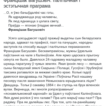
Францішак Багушэвіч: палітычная i
эстэтычная праграма
...О, я ўжо бачыўдалёкі час гэты,
Як адраджаецца род чалавечы,
Як люд яднаецца з цэлага свету,
Праўда — ягонаю ўладаю вечнай...
Францішак Багушэвіч
Усяго шэсцьдзесят гадоў пражыў выдатны сын беларускага
народа, адвакат па прафесіі, паэт па пачуццях, народны
заступнік па спосабу жыцця і палітычных перакананнях
Францішак Багушэвіч. Бескампрамісны, мужны ўдзельнік
паўстання на чале з Каліноўскім. Але ярмо царскага прыгону
скінута не было. Давялося 24-гадоваму маладому чалавеку
шукаць паратунку ў чужых землях. Якая іронія лесу — лепшыя
сыны беларускай зямлі Скарына і Полацкі, Гусоўскі і Урублеўскі
таксама ратаваліся за межамі свайго краю. Колькі гадоў
давялося вандраваць па Украіне і Поўначы Расіі нашаму
песняру пасля заканчэння Нежынскага юрыдычнага ліцэя?
Дваццаць. Тольк ў сакавіку 1884 г. ён ступіць на брук віленскіх
вулак. Вернецца, як і многія рэпрэсіраваныя'
«яснавяльможнай каронай» за ўдзел у паўстанні Каліноўскага.
Якія думкі роіліся ў яго галаве? Пра што марыў наш паэт? Пра
радзіму. Пра яе далейшы лес. Пра тое, што па-ранейшаму