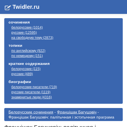
Twidler.ru
сочинения
белорусские (1014)
русские (12595)
на свободную тему (2873)
топики
по английскому (922)
по немецкому (151)
краткие содержания
белорусские (115)
русские (489)
биографии
белорусские писатели (719)
русские писатели (1119)
знаменитые люди (4316)
Белорусские сочинения
-
Францішак Багушэвіч
-
Францішак Багушэвіч: палітычная i эстэтычная праграма