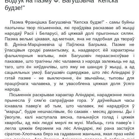
Водгук на паэму Ф. Багушэвіча "Кепска
будзе!"
Паэма Францішка Багушэвіча "Кепска будзе!" - самы буйны
паэтычны твор пісьменніка, які праўдзіва расказвае аб жыцці
народаў Расіі і Беларусі, аб цяжкай долі прыгонных сялян.
Паэма вельмі цікавая, ад-метная, яна не падобная да твораў
В. Дуніна-Марцінкевіча ці Паўлюка Багрыма. Паэме не
ўласцівыя сродкі рамантызму, а, наадварот, ёй характэрны
фальклорныя матывы, якія Багушэвіч пераасэнсоўвае і
паказвае, што трагічны лёс чалавека з народа залежыць не ад
таго, што ён няўдачлівы, што яму не шанцуе ў жыцці, а ад
сацыяльных умоў. Багушэвіч сцвярджае, што лёс Аліндаркі ў
гэтай паэме - не выключэнне, ён звычайны, тыповы для
працоўнага чалавека, у ім увасоблена цяжкая доля ўсяго
народа.
Пісьменнік раскрывае характар Аліндаркі, нараджэнне якога
прынесла ў сям'ю сапраўднае гора. У даўнейшыя часы
існавала павер'е аб тым, што чалавек, які нарадзіўся ў
"марцы", будзе нешчаслівым, бо сакавік - месяц дрэнны. Ды і
ўвогуле, калі наступала вясна, пачынаўся голад і цяжкія
хваробы, ад якіх людзі мерлі як мухі. Мабыць, гэта павер'е і
легла цяжкім бярэмем на лёс Аліндаркі, які рана застаўся
сіратою-Хлопчыка бярэ на гадаванне жанчына, якая праз нейкі