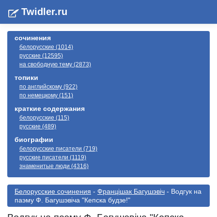
Twidler.ru
сочинения
белорусские (1014)
русские (12595)
на свободную тему (2873)
топики
по английскому (922)
по немецкому (151)
краткие содержания
белорусские (115)
русские (489)
биографии
белорусские писатели (719)
русские писатели (1119)
знаменитые люди (4316)
Белорусские сочинения
-
Францішак Багушэвіч
- Водгук на
паэму Ф. Багушэвіча "Кепска будзе!"